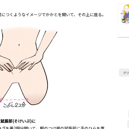
底につくようなイメージでかかとを開いて、その上に座る。
ク
を鼠蹊部(そけいぶ)に
ひざを拳2個分開いて。脚のつけ根の鼠蹊部に手のひらを置