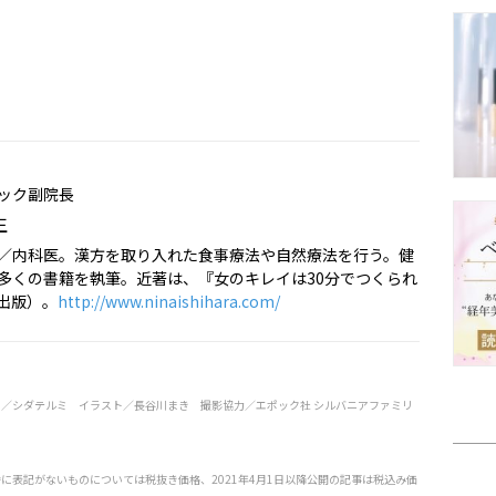
ック副院長
生
／内科医。漢方を取り入れた食事療法や自然療法を行う。健
多くの書籍を執筆。近著は、『女のキレイは30分でつくられ
出版）。
http://www.ninaishihara.com/
ト／シダテルミ イラスト／長谷川まき 撮影協力／エポック社 シルバニアファミリ
特に表記がないものについては税抜き価格、2021年4月1日以降公開の記事は税込み価