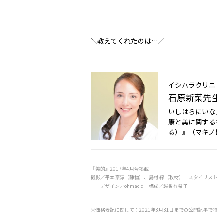
＼教えてくれたのは…／
イシハラクリニ
石原新菜先
いしはらにいな
康と美に関する
る）』（マキノ
『美的』2017年4月号掲載
撮影／平本泰淳（静物）、島村 緑（取材） スタイリス
ー デザイン／ohmae-d 構成／越後有希子
※価格表記に関して：2021年3月31日までの公開記事で