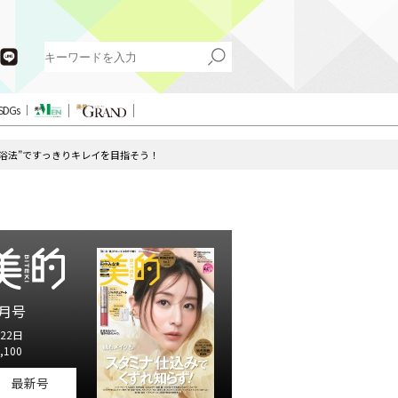
SDGs
入浴法”ですっきりキレイを目指そう！
月号
22日
,100
最新号