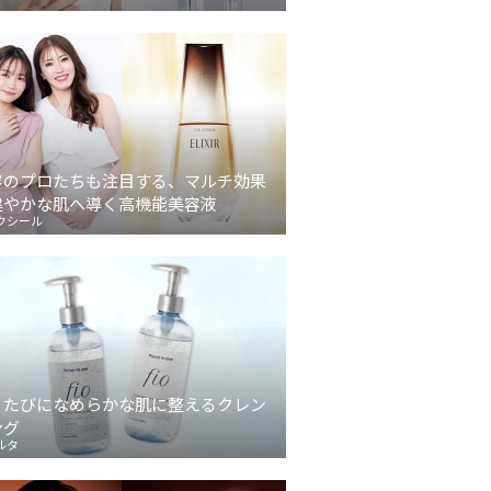
容のプロたちも注目する、マルチ効果
健やかな肌へ導く高機能美容液
クシール
うたびになめらかな肌に整えるクレン
ング
ルタ