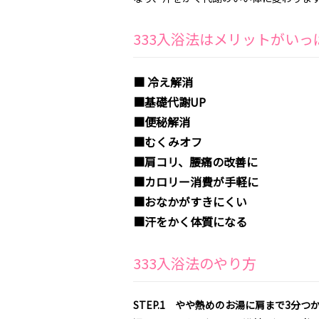
333入浴法はメリットがいっ
■ 冷え解消
■基礎代謝UP
■便秘解消
■むくみオフ
■肩コリ、腰痛の改善に
■カロリー消費が手軽に
■おなかがすきにくい
■汗をかく体質になる
333入浴法のやり方
STEP.1 やや熱めのお湯に肩まで3分つ