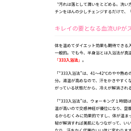
〝汚れは落として潤いをとどめる〟洗い
チンをほんの少しチェンジするだけで、
キレイの要となる血流UPが
体を温めてダイエット効果も期待できる
一般的。でも今、半身浴とは入浴法が真
「
333入浴法
」
。
「“333入浴法”は、41～42℃のやや
分。湯温が高めなので、汗をかきやすく
がっている状態だから、冷えが解消され
「“333入浴法”は、ウォーキング１時間は
温が高いので交感神経が優位になり、空
るからむくみに効果的ですし、体が温ま
秘が解消すれば美肌にもつながって、いい
なり、汗をかく代謝のいい体に変わりま