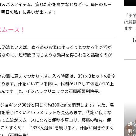
方＆バスアイテム、疲れた心を癒すなどなど…。毎日のルー
「明日の私」に違いが出ます！
『美的
は意
スムース！
ます
【
入浴法といえば、ぬるめのお湯にゆっくりとつかる半身浴が
逆なのに、短時間で同じような効果を得られると話題なのが
熱めのお湯に肩までつかります。入る時間は、3分を3セットの計9
なります。汗をかいている体は、代謝がＵＰして体温が1℃上
るんです」と、イシハラクリニックの石原新菜副院長。
ジョギング30分と同じく約300kcalを消費します。また、湯
腹を感じにくいというメリットも見込めます。代謝が良くな
って血流がスムースになると便秘や肩コリ、腰痛の和も。便
朝
ことずくめ！ “333入浴法”を続けると、汗腺が開きやすく
肌
す」（石原先生）
NARS