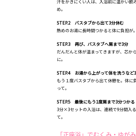
汗をかきにくい人は、入浴前に温かい飲
め。
STEP.2 バスタブから出て3分休む
熱めのお湯に長時間つかると体に負担が。
STEP.3 再び、バスタブへ肩まで3分
だんだんと体が温まってきますが、芯か
に。
STEP.4 お湯から上がって体を洗うなど
もう１度バスタブから出て休憩を。体に
って。
STEP.5 最後にもう1度肩まで3分つかる
3分×3セットの入浴は、連続で9分間入
て。
「正座浴」でむくみ・ゆがみ