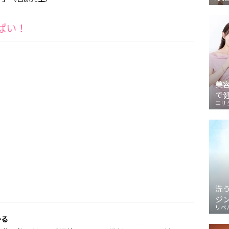
ぱい！
美
で
エリ
洗
ジ
リベ
かる