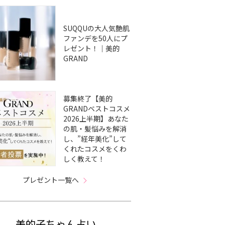
SUQQUの大人気艶肌
ファンデを50人にプ
レゼント！｜美的
GRAND
募集終了【美的
GRANDベストコスメ
2026上半期】あなた
の肌・髪悩みを解消
し、”経年美化”して
くれたコスメをくわ
しく教えて！
プレゼント一覧へ
美的子ちゃん占い