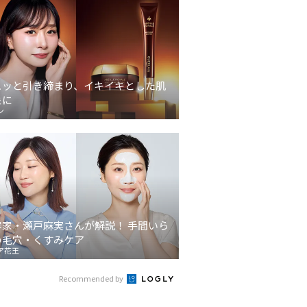
ュッと引き締まり、イキイキとした肌
象に
ン
容家・瀬戸麻実さんが解説！ 手間いら
の毛穴・くすみケア
ア花王
Recommended by