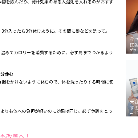
み物を飲んだり、発汗効果のある入浴剤を入れるのがおすす
3分入ったら3分休むように。その間に髪などを洗って。
キ
印
ゲラ
ら温めてカロリーを消費するために、必ず肩までつかるよう
3分休む
負担をかけないように休むので、体を洗ったりする時間に使
美
ず
るよりも体への負担が軽いのに効果は同じ。必ず休憩をとっ
ニベ
も改善へ！