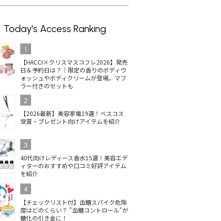
Today's Access Ranking
1
【HACCI×クリスマスコフレ2026】発売
日＆予約日は？｜限定の香りのボディウ
ォッシュやボディクリームが登場。マフ
ラー付きのセットも
2
【2026最新】美容家電19選！ベスコス
受賞・プレゼント向けアイテムを紹介
3
40代向けレディース香水15選！美容エデ
ィターのおすすめや口コミ好評アイテム
を紹介
4
【チェックリスト付】血糖スパイク危険
度はどのくらい？ ”血糖コントロール”が
糖化の引き金に！