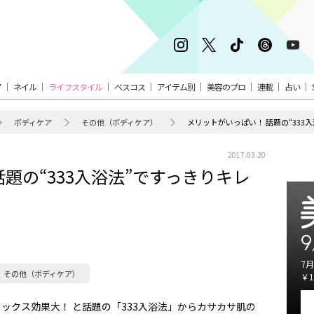
ア
ネイル
ライフスタイル
ベスコス
アイテム別
美容のプロ
連載
占い
ボディケア
その他（ボディケア）
メリットがいっぱい！ 話題の“333
2017.03.20
題の“333入浴法”ですっきりキレ
9
7月
その他（ボディケア）
￥1
ックス効果大！ と話題の「333入浴法」からカサカサ肌の