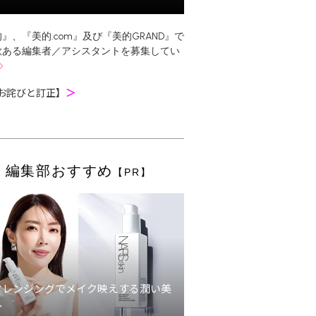
』、『美的.com』及び『美的GRAND』で
欲ある編集者／アシスタントを募集してい
お詫びと訂正】
＞
編集部おすすめ
【PR】
クレンジングでメイク映えする潤い美
へ