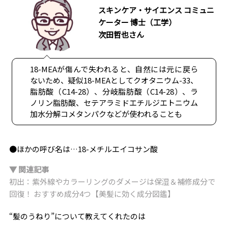
スキンケア・サイエンス コミュニ
ケーター 博士（工学）
次田哲也さん
18-MEAが傷んで失われると、自然には元に戻ら
ないため、疑似18-MEAとしてクオタニウム-33、
脂肪酸（C14-28）、分岐脂肪酸（C14-28）、ラ
ノリン脂肪酸、セテアラミドエチルジエトニウム
加水分解コメタンパクなどが使われることも
●ほかの呼び名は…18-メチルエイコサン酸
▼ 関連記事
初出：紫外線やカラーリングのダメージは保湿＆補修成分で
回復！ おすすめ成分4つ【美髪に効く成分図鑑】
“髪のうねり”について教えてくれたのは