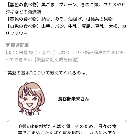
【黒色の食べ物】黒ごま、プルーン、きのこ類、ワカメやヒ
ジキなどの海藻類
【黄色の食べ物】納豆、みそ、油揚げ、柑橘系の果物
【白色の食べ物】山芋、パン、牛乳、豆腐、豆乳、大根、カ
リフラワー
▼ 関連記事
初出：白髪 枝毛・切れ毛 うねり くせ…悩み解決のために知
っておきたい【美髪に効く成分図鑑】
“美髪の基本”について教えてくれるのは、
長谷部未来さん
毛髪の約8割がたんぱく質。そのため、日々の食
事でこまめにたんぱく質を摂取し、さらにヘアケ