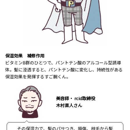
保湿効果
補修作用
ビタミンB群のひとつで、パントテン酸のアルコール型誘導
体。髪に浸透すると、パントテン酸に変化し、持続性がある
保湿効果を発揮するすご腕くん。
美容師・ rcid取締役
木村直人さん
その保湿力で、髪のパサつき、損傷、枝毛から髪