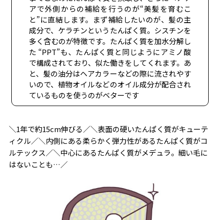
アで外側からの補給を行うのが“美髪を育むこ
と”に直結します。まず補給したいのが、髪の主
成分で、ケラチンというたんぱく質。シスチンを
多く含むのが特徴です。たんぱく質を加水分解し
た “PPT”も、たんぱく質と同じようにアミノ酸
で構成されており、似た働きをしてくれます。あ
と、髪の油分はヘアカラーなどの際に流されやす
いので、植物オイルなどのオイル成分が配合され
ているものを使うのがベターです
＼1年で約15cm伸びる／＼表面の硬いたんぱく質がキューテ
ィクル／＼内側にある柔らかく弾力性があるたんぱく質がコ
ルテックス／＼中心にあるたんぱく質がメデュラ。細い毛に
はないことも…／