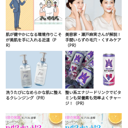
肌が健やかになる環境作りこそ
美容家・瀬戸麻実さんが解説！
が美肌を手に入れる近道（P
手間いらずの毛穴・くすみケア
R）
（PR）
洗うたびになめらかな肌に整え
整い系エナジードリンクでビタ
るクレンジング（PR）
ミンも栄養素も効率よくチャー
ジ！（PR）