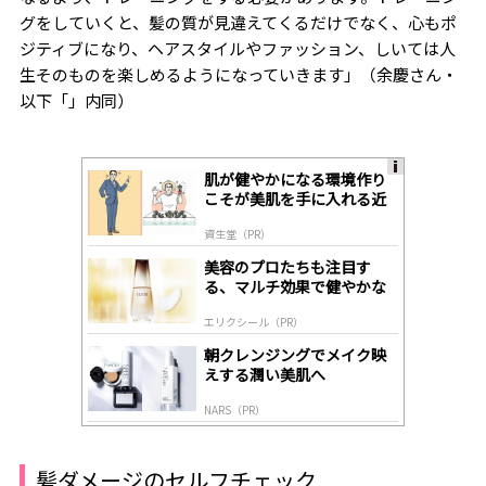
グをしていくと、髪の質が見違えてくるだけでなく、心もポ
ジティブになり、ヘアスタイルやファッション、しいては人
生そのものを楽しめるようになっていきます」（余慶さん・
以下「」内同）
肌が健やかになる環境作り
A
こそが美肌を手に入れる近
ds
道
by
資生堂（PR）
lo
gl
美容のプロたちも注目す
y
る、マルチ効果で健やかな
肌へ導く高機能美容液
エリクシール（PR）
朝クレンジングでメイク映
えする潤い美肌へ
NARS（PR）
髪ダメージのセルフチェック