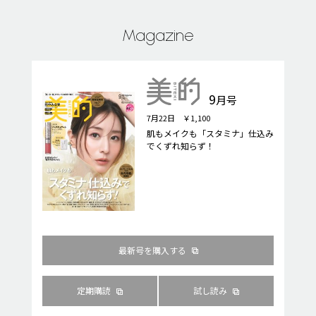
Magazine
9
月号
7月22日 ￥1,100
肌もメイクも「スタミナ」仕込み
でくずれ知らず！
最新号を購入する
定期購読
試し読み