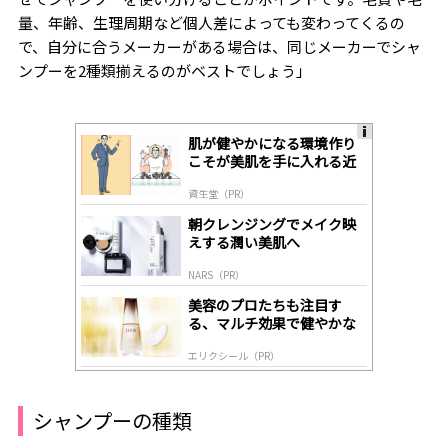
量、年齢、生理周期など個人差によっても変わってくるの
で、自分に合うメーカーがある場合は、同じメーカーでシャ
ンプーを
2
種類揃えるのがベストでしょう」
肌が健やかになる環境作り
A
こそが美肌を手に入れる近
ds
道
by
資生堂（PR）
lo
gl
朝クレンジングでメイク映
y
えする潤い美肌へ
NARS（PR）
美容のプロたちも注目す
る、マルチ効果で健やかな
肌へ導く高機能美容液
エリクシール（PR）
シャンプーの種類