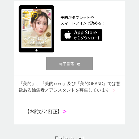
美的がタブレットや
スマートフォンで読める！
電子書籍
『美的』、『美的.com』及び『美的GRAND』では意
欲ある編集者／アシスタントを募集しています
【お詫びと訂正】
＞
Follow us!