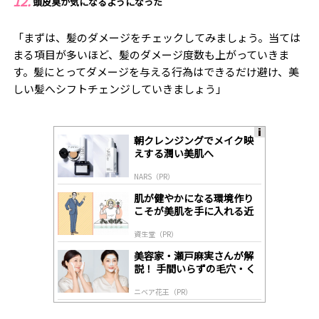
頭皮臭が気になるようになった
「まずは、髪のダメージをチェックしてみましょう。当ては
まる項目が多いほど、髪のダメージ度数も上がっていきま
す。髪にとってダメージを与える行為はできるだけ避け、美
しい髪へシフトチェンジしていきましょう」
朝クレンジングでメイク映
A
えする潤い美肌へ
ds
by
NARS（PR）
lo
gl
肌が健やかになる環境作り
y
こそが美肌を手に入れる近
道
資生堂（PR）
美容家・瀬戸麻実さんが解
説！ 手間いらずの毛穴・く
すみケア
ニベア花王（PR）