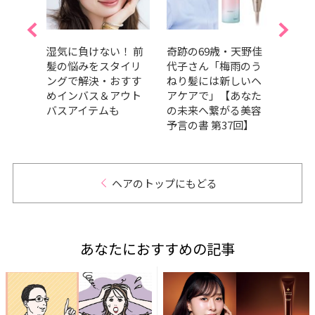
ヘアト
湿気に負けない！ 前
奇跡の69歳・天野佳
梅雨
人気
髪の悩みをスタイリ
代子さん「梅雨のう
い！
期ベ
ングで解決・おすす
ねり髪には新しいヘ
やヘ
グ
めインバス＆アウト
アケアで」【あなた
髪こ
バスアイテムも
の未来へ繋がる美容
11選
予言の書 第37回】
ヘアのトップにもどる
あなたにおすすめの記事