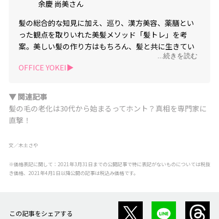
余慶 尚美さん
髪の総合的な知見に加え、巡り、漢方美容、薬膳とい
った観点を取りいれた美髪メソッド「髪トレ」を考
案。美しい髪の作り方はもちろん、髪と共に生きてい
...続きを読む
く女性のライフスタイルまでケアする活動に力を入れ
OFFICE YOKEI▶︎
ている。著書に「髪トレ」(主婦の友社)。
▼ 関連記事
髪の毛の老化は30代から始まるってホント？真相を専門家に
直撃！
文／木土さや
※価格表記に関して：2021年3月31日までの公開記事で特に表記がないものについては税抜
き価格、2021年4月1日以降公開の記事は税込み価格です。
この記事をシェアする