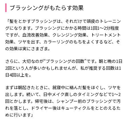
ブラッシングがもたらす効果
「髪をとかすブラッシングは、それだけで頭皮のトレーニン
グになります。ブラッシングにかかる時間は
1
回
1
～
2
分程度
ですが、血流改善効果、クレンジング効果、トリートメント
効果、ツヤを出す、カラーリングのもちをよくするなど、そ
の効果は実にさまざま。
さらに、大切なのが“ブラッシングの回数”です。朝と晩の
1
日
2
回という人が多いかもしれませんが、私が推奨する回数は
1
日
4
回以上を。
まずは朝起きたときに、就寝中に絡んだ髪をほぐし、ツヤを
出します。続いて、日中メイク直しのタイミングなどで
1
～
2
回とかします。帰宅後は、シャンプー前のブラッシングで汚
れを落とし、ドライヤー後はキューティクルをととのえるた
めに行います」