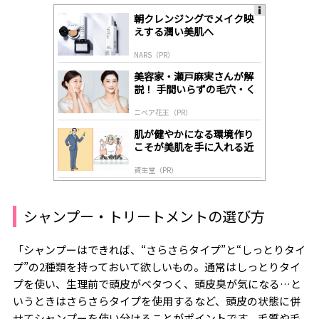
朝クレンジングでメイク映
A
えする潤い美肌へ
ds
by
NARS（PR）
lo
gl
美容家・瀬戸麻実さんが解
y
説！ 手間いらずの毛穴・く
すみケア
ニベア花王（PR）
肌が健やかになる環境作り
こそが美肌を手に入れる近
道
資生堂（PR）
シャンプー・トリートメントの選び方
「シャンプーはできれば、“さらさらタイプ”と“しっとりタイ
プ”の
2
種類を持っておいて欲しいもの。通常はしっとりタイ
プを使い、生理前で頭皮がベタつく、頭皮臭が気になる…と
いうときはさらさらタイプを使用するなど、頭皮の状態に併
せてシャンプーを使い分けることがポイントです。毛質や毛