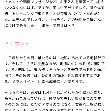
トメントや頭皮マッサージなど、お手入れを頑張っている人
も少なくないはず。ですが、実はケアだけでなく、肌や体同
様にトレーニングで鍛えることが美髪のポイントなのだと
か。本当なのでしょうか。さっそく、この疑問を余慶さんに
ぶつけてみました！ 果たして答えは…？
Ａ：ホント
「日頃私たちの目に触れるのは、地肌から出ている毛幹部で
す。そして、さらに重要なのが、地肌の中にある“毛根部”で
す。毛根部には、髪の成長をつかさどる器官である毛乳頭が
あり、その周辺には、髪の毛の“黒色”を製造する工場であ
る、メラノサイト（色素形成細胞）があります。
例えるならば、頭皮は土壌と同じ。やわらかく弾力があり、
栄養が行き渡っていれば、健やかで美しい髪が育つのです。
そのためには、ただケアするのではなく、貧弱な土壌が強く
なるよう、トレーニングをする必要があります。トレーニン