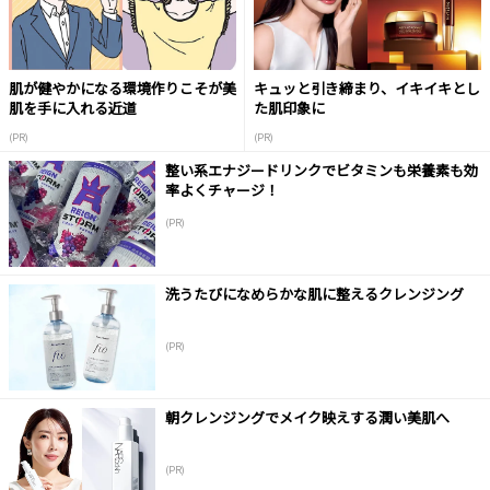
肌が健やかになる環境作りこそが美
キュッと引き締まり、イキイキとし
肌を手に入れる近道
た肌印象に
(PR)
(PR)
整い系エナジードリンクでビタミンも栄養素も効
率よくチャージ！
(PR)
洗うたびになめらかな肌に整えるクレンジング
(PR)
朝クレンジングでメイク映えする潤い美肌へ
(PR)