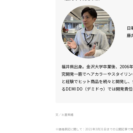
日
藤
福井県出身。金沢大学卒業後、2006
究開発一筋でヘアカラーやスタイリン
と経験でヒット商品を続々と開発し、
るDEMI DO（デミドゥ）では開発
■
DEMI DO
文／土屋美緒
※価格表記に関して：2021年3月31日までの公開記事で