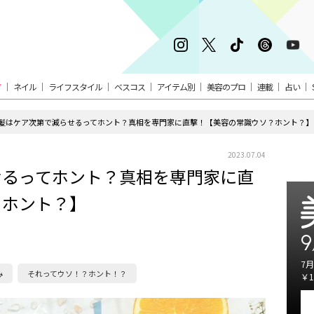
ア
ネイル
ライフスタイル
ベスコス
アイテム別
美容のプロ
連載
占い
髪はケア次第で減らせるってホント？真相を専門家に直撃！【美容の常識ウソ？ホント？】
2023.07.04
せるってホント？真相を専門家に直
？ホント？】
9
7月
み
それってウソ！？ホント！？
￥1