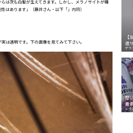
からは次も白髪が生えてきます。しかし、メラノサイトが機
能性はあります」（藤井さん・以下「」内同）
【
が実は透明です。下の画像を見てみて下さい。
進
ゲラ
整
養
レイ