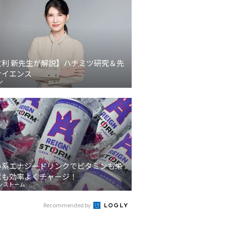
友利 新先生が解説】ハチミツ研究＆先
サイエンス
ン
い系エナジードリンクでビタミンも栄
素も効率よくチャージ！
ンストーム
Recommended by