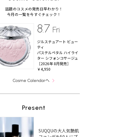
話題のコスメの発売日早わかり！
今月の一覧を今すぐチェック！
8.7
Fri
ジルスチュアート ビュー
ティ
パステルペタル ハイライ
ター シフォンコサージュ
［2026年 8月発売］
￥4,950
へ
Cosme Calendar
Present
SUQQUの大人気艶肌
ファンデを50人にプ