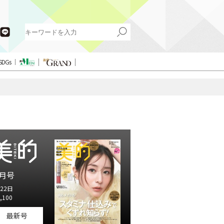
SDGs
月号
22日
,100
最新号