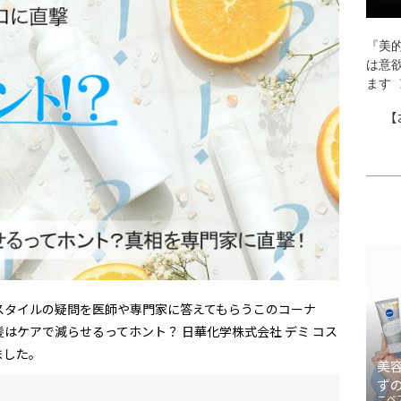
『美的
は意
ます
【
スタイルの疑問を医師や専門家に答えてもらうこのコーナ
はケアで減らせるってホント？ 日華化学株式会社 デミ コス
ました。
美
ず
ニベ