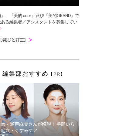
』、『美的.com』及び『美的GRAND』で
欲ある編集者／アシスタントを募集してい
お詫びと訂正】
＞
編集部おすすめ
【PR】
容家・瀬戸麻実さんが解説！ 手間いら
の毛穴・くすみケア
ア花王