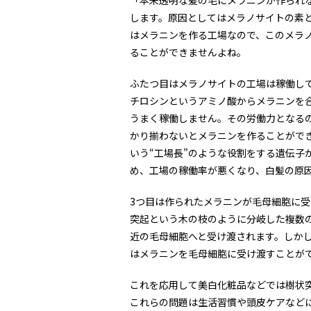
「本来透明な髪の毛にメラニンが作られ
します。原因としてはメラノサイトの素
はメラニンを作る工場なので、このメラ
ることができませんよね。
ふたつ目はメラノサイトの工場は稼働し
チロシンというアミノ酸からメラニンを合
うまく稼働しません。その労働力となるの
かり揃わないとメラニンを作ることができ
いう“工場長”のような役割をする遺伝子
め、工場の稼働率が悪くなり、白髪の原
3つ目は作られたメラニンが毛母細胞に
突起という木の枝のように分岐した複数
近の毛母細胞へと受け渡されます。しか
はメラニンを毛母細胞に受け渡すことが
これを応用して美白化粧品などでは樹状
これらの問題は生活習慣や頭皮ケアなど