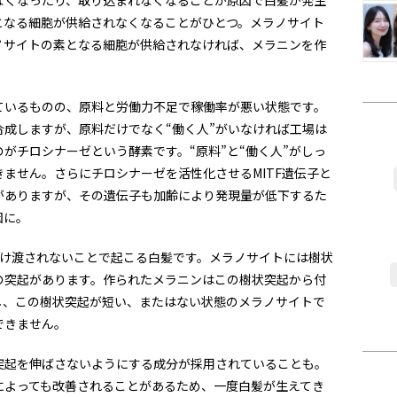
なくなったり、取り込まれなくなることが原因で白髪が発生
となる細胞が供給されなくなることがひとつ。メラノサイト
ノサイトの素となる細胞が供給されなければ、メラニンを作
ているものの、原料と労働力不足で稼働率が悪い状態です。
成しますが、原料だけでなく“働く人”がいなければ工場は
がチロシナーゼという酵素です。“原料”と“働く人”がしっ
ません。さらにチロシナーゼを活性化させるMITF遺伝子と
がありますが、その遺伝子も加齢により発現量が低下するた
因に。
受け渡されないことで起こる白髪です。メラノサイトには樹状
の突起があります。作られたメラニンはこの樹状突起から付
し、この樹状突起が短い、またはない状態のメラノサイトで
できません。
突起を伸ばさないようにする成分が採用されていることも。
によっても改善されることがあるため、一度白髪が生えてき