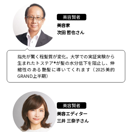
美容賢者
美容家
次田 哲也さん
指先が驚く程髪質が変化。大学での実証実験から
生まれたトステア®が髪の水分低下を阻止し、伸
縮性のある艶髪に導いてくれます（2025美的
GRAND上半期）
美容賢者
美容エディター
三井 三奈子さん