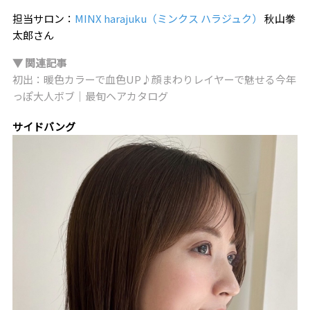
担当サロン：
MINX harajuku（ミンクス ハラジュク）
秋山拳
太郎さん
▼ 関連記事
初出：暖色カラーで血色UP♪顔まわりレイヤーで魅せる今年
っぽ大人ボブ｜最旬ヘアカタログ
サイドバング