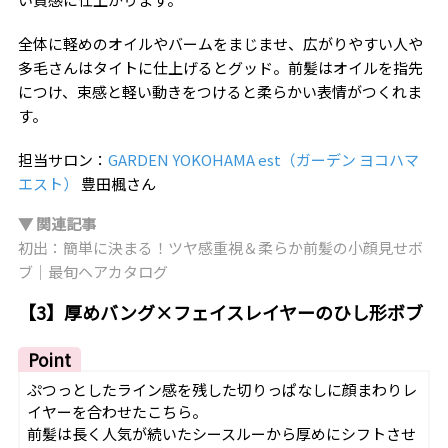
全体に軽めのオイルやバームをまじませ、広がりやすい人や
多毛さんはタイトに仕上げるとグッド。前髪はオイルを指先
につけ、束感と軽い動きをつけると柔らかい表情がつくれま
す。
担当サロン：
GARDEN YOKOHAMA est（ガーデン ヨコハマ
エスト）
豊田楓さん
▼ 関連記事
初出：簡単に決まる！ツヤ感重視＆柔らか前髪の小顔見せボ
ブ｜最旬ヘアカタログ
【3】厚めバング×フェイスレイヤーのひし形ボブ
Point
ぷつっとしたライン感を残した切りっぱなしに顔まわりレ
イヤーを合わせたこちら。
前髪は長く人気が続いたシースルーから厚めにシフトさせ