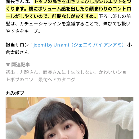
面長さんは、
トップの高さを出さずにひし形シルエットをつ
くります。横にボリューム感を出したり顔まわりのコントロ
ールがしやすいので、前髪なしがおすすめ。
下ろし流しの前
髪は、カチューシャラインを意識することで、伸びても扱い
やすさをキープ。
担当サロン：
joemi by Un ami（ジェエミ バイ アンアミ）
小
倉太郎さん
▼ 関連記事
初出：丸顔さん、面長さんに！失敗しない、かわいいショー
トボブのコツ｜最旬ヘアカタログ
丸みボブ