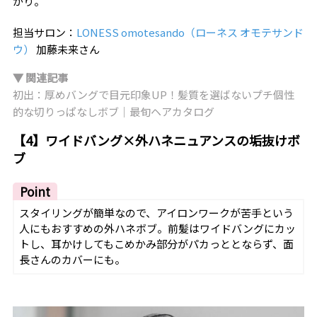
がり。
担当サロン：
LONESS omotesando（ローネス オモテサンド
ウ）
加藤未来さん
▼ 関連記事
初出：厚めバングで目元印象UP！髪質を選ばないプチ個性
的な切りっぱなしボブ｜最旬ヘアカタログ
【4】ワイドバング×外ハネニュアンスの垢抜けボ
ブ
Point
スタイリングが簡単なので、アイロンワークが苦手という
人にもおすすめの外ハネボブ。前髪はワイドバングにカッ
トし、耳かけしてもこめかみ部分がパカっととならず、面
長さんのカバーにも。