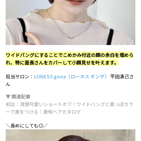
ワイドバングにすることでこめかみ付近の顔の余白を埋めら
れ、特に面長さんをカバーして小顔見せを叶えます。
担当サロン：
LONESS ginza（ローネス ギンザ）
平田湧己さ
ん
▼ 関連記事
初出：清楚可愛いショートボブ！ワイドバングと夏っぽカラ
ーで差をつける｜最旬ヘアカタログ
＼長めにしても◎／