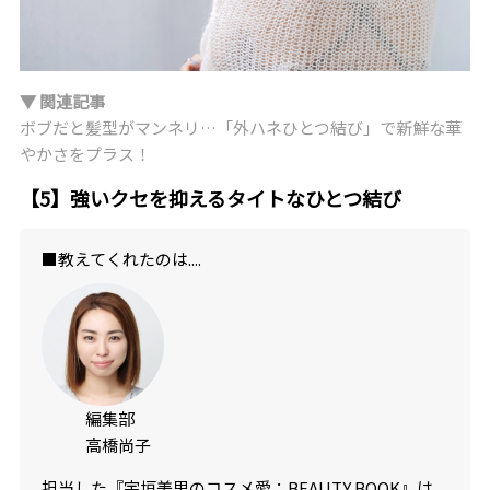
▼ 関連記事
ボブだと髪型がマンネリ…「外ハネひとつ結び」で新鮮な華
やかさをプラス！
【5】強いクセを抑えるタイトなひとつ結び
■教えてくれたのは....
編集部
高橋尚子
担当した『宇垣美里のコスメ愛：BEAUTY BOOK』は