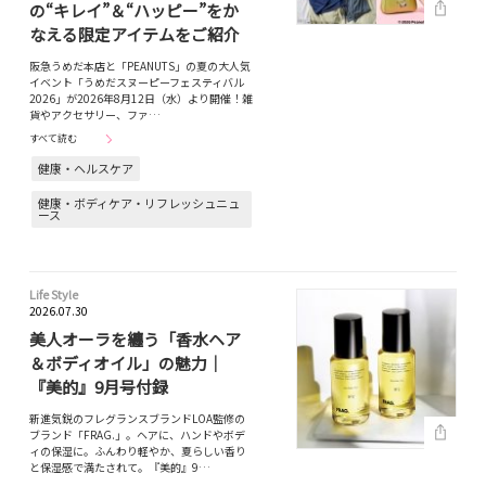
の“キレイ”＆“ハッピー”をか
なえる限定アイテムをご紹介
阪急うめだ本店と「PEANUTS」の夏の大人気
イベント「うめだスヌーピーフェスティバル
2026」が2026年8月12日（水）より開催！雑
貨やアクセサリー、ファ…
すべて読む
健康・ヘルスケア
健康・ボディケア・リフレッシュニュ
ース
Life Style
2026.07.30
美人オーラを纏う「香水ヘア
＆ボディオイル」の魅力｜
『美的』9月号付録
新進気鋭のフレグランスブランドLOA監修の
ブランド「FRAG.」。ヘアに、ハンドやボデ
ィの保湿に。ふんわり軽やか、夏らしい香り
と保湿感で満たされて。『美的』9…