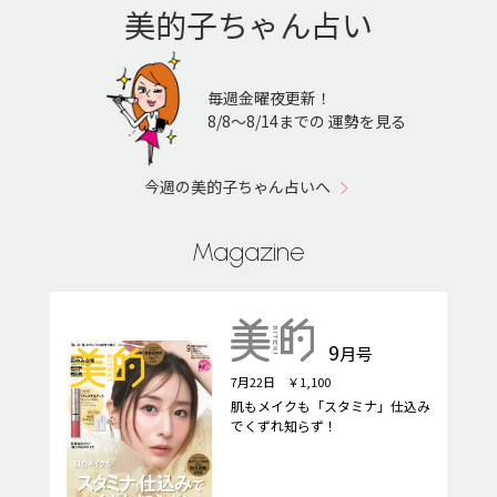
美的子ちゃん占い
毎週金曜夜更新！
8/8〜8/14までの 運勢を見る
今週の美的子ちゃん占いへ
Magazine
9
月号
7月22日 ￥1,100
肌もメイクも「スタミナ」仕込み
でくずれ知らず！