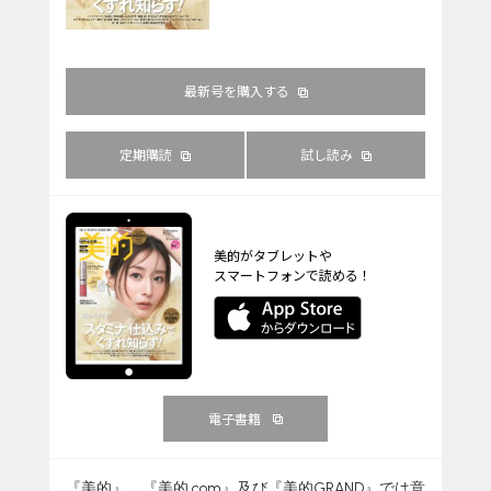
最新号を購入する
定期購読
試し読み
美的がタブレットや
スマートフォンで読める！
電子書籍
『美的』、『美的.com』及び『美的GRAND』では意