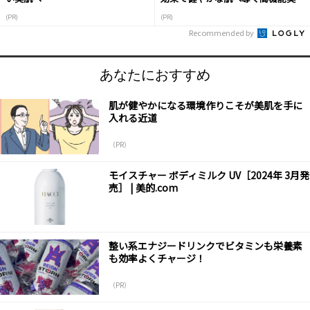
液
(PR)
(PR)
Recommended by
あなたにおすすめ
肌が健やかになる環境作りこそが美肌を手に
入れる近道
（PR）
モイスチャー ボディミルク UV［2024年 3月発
売］ | 美的.com
整い系エナジードリンクでビタミンも栄養素
も効率よくチャージ！
（PR）