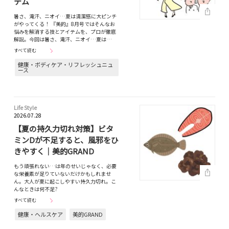
テム
暑さ、滝汗、ニオイ…夏は清潔感に大ピンチ
がやってくる！ 『美的』8月号ではそんなお
悩みを解消する技とアイテムを、プロが徹底
解説。今回は暑さ、滝汗、ニオイ…夏は…
すべて読む
健康・ボディケア・リフレッシュニュ
ース
Life Style
2026.07.28
【夏の持久力切れ対策】ビタ
ミンDが不足すると、風邪をひ
きやすく｜美的GRAND
もう頑張れない…は年のせいじゃなく、必要
な栄養素が足りていないだけかもしれませ
ん。大人が夏に起こしやすい持久力切れ。こ
んなときは何不足?
すべて読む
健康・ヘルスケア
美的GRAND