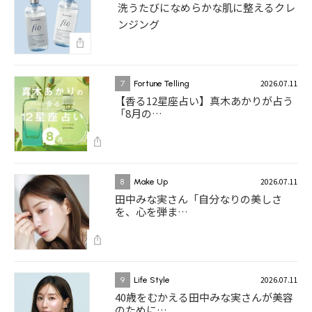
洗うたびになめらかな肌に整えるクレ
ンジング
2026.07.11
7
Fortune Telling
【香る12星座占い】真木あかりが占う
「8月の…
2026.07.11
8
Make Up
田中みな実さん「自分なりの美しさ
を、心を弾ま…
2026.07.11
9
Life Style
40歳をむかえる田中みな実さんが美容
のために…