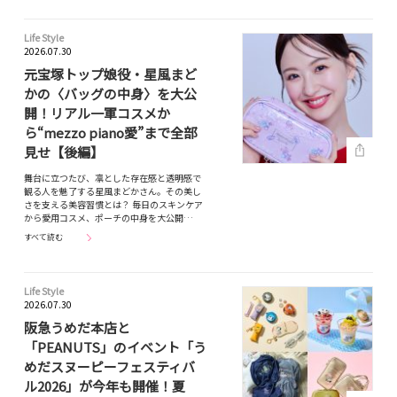
Life Style
2026.07.30
元宝塚トップ娘役・星風まど
かの〈バッグの中身〉を大公
開！リアル一軍コスメか
ら“mezzo piano愛”まで全部
見せ【後編】
舞台に立つたび、凛とした存在感と透明感で
観る人を魅了する星風まどかさん。その美し
さを支える美容習慣とは？ 毎日のスキンケア
から愛用コスメ、ポーチの中身を大公開…
すべて読む
Life Style
2026.07.30
阪急うめだ本店と
「PEANUTS」のイベント「う
めだスヌーピーフェスティバ
ル2026」が今年も開催！夏