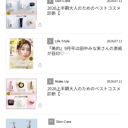
2026.07.11
4
Skin Care
2026上半期大人のためのベストコスメ
診断【…
2026.07.11
5
Life Style
『美的』9月号は田中みな実さんの表紙
が目印♡…
2026.07.11
6
Make Up
2026上半期大人のためのベストコスメ
診断【…
Skin Care