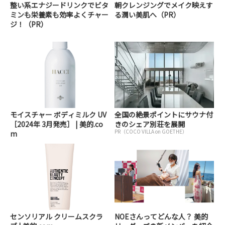
整い系エナジードリンクでビタ
朝クレンジングでメイク映えす
ミンも栄養素も効率よくチャー
る潤い美肌へ（PR）
ジ！（PR）
モイスチャー ボディミルク UV
全国の絶景ポイントにサウナ付
［2024年 3月発売］ | 美的.co
きのシェア別荘を展開
PR（COCO VILLA on GOETHE）
m
センソリアル クリームスクラ
NOEさんってどんな人？ 美的