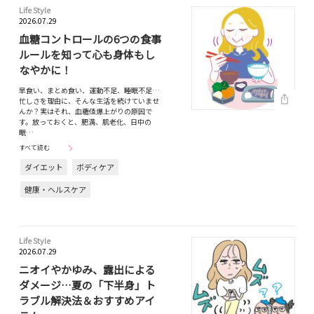
Life Style
2026.07.29
血糖コントロールの6つの食事
ルールを知って心も身体もし
なやかに！
早食い、まとめ食い、運動不足、睡眠不足…
忙しさを理由に、そんな生活を続けていませ
んか？実はそれ、血糖値爆上がりの原因で
す。放っておくと、肥満、肌老化、日中の
眠…
すべて読む
ダイエット
ボディケア
健康・ヘルスケア
Life Style
2026.07.29
ニオイやかゆみ、露出による
ダメージ…夏の「下半身」ト
ラブル解決法＆おすすめアイ