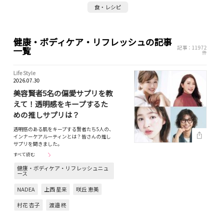
食・レシピ
健康・ボディケア・リフレッシュの記事
記事：11972
一覧
件
Life Style
2026.07.30
美容賢者5名の偏愛サプリを教
えて！透明感をキープするた
めの推しサプリは？
透明感のある肌をキープする賢者たち5人の、
インナーケアルーティンとは？皆さんの推し
サプリを聞きました。
すべて読む
健康・ボディケア・リフレッシュニュ
ース
NADEA
上西 星来
咲丘 恵美
村花 杏子
渡邉 柊