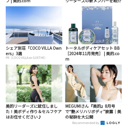
ブ | 美的.com
リーダーズの新メンバーを紹介
シェア別荘「COCO VILLA Own
トータルボディケアセット BB
ers」3選
［2024年11月発売］ | 美的.co
PR（COCO VILLA on GOETHE）
m
美的リーダーズに就任しまし
MEGUMIさん『美的』8月号
た！美ボディ作り＆セルフケア
で“艶メリハリボディ”披露｜美
はお任せください♪
の秘訣を大公開
Recommended by