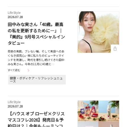
Life Style
2026.07.28
田中みな実さん「40歳。最高
の私を更新するために―」｜
『美的』9月号スペシャルイン
タビュー
奇跡の美肌、ブレない軸、そして美容へのあ
くなき探究心――。常に私たちのビューティマイ
ンドを刺激し、時代を牽引し続けてきた田中
みな実さん。今年の11月に40歳と…
すべて読む
健康・ボディケア・リフレッシュニュ
ース
Life Style
2026.07.28
【ハウス オブ ローゼ×クリス
マスコフレ2026】発売日＆予
約日は？｜今年もムーミンコ