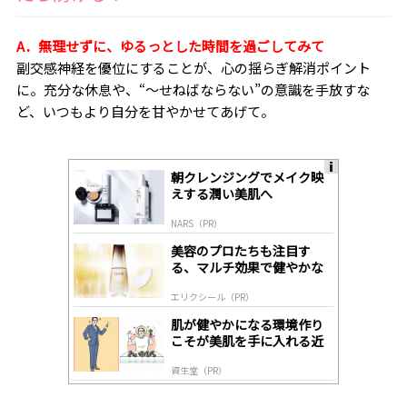
A．無理せずに、ゆるっとした時間を過ごしてみて
副交感神経を優位にすることが、心の揺らぎ解消ポイント
に。充分な休息や、“～せねばならない”の意識を手放すな
ど、いつもより自分を甘やかせてあげて。
朝クレンジングでメイク映
A
えする潤い美肌へ
ds
by
NARS（PR）
lo
gl
美容のプロたちも注目す
y
る、マルチ効果で健やかな
肌へ導く高機能美容液
エリクシール（PR）
肌が健やかになる環境作り
こそが美肌を手に入れる近
道
資生堂（PR）