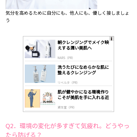
気分を高めるために自分にも、他人にも、優しく接しましょ
う
朝クレンジングでメイク映
A
えする潤い美肌へ
ds
by
NARS（PR）
lo
gl
洗うたびになめらかな肌に
y
整えるクレンジング
リベルタ（PR）
肌が健やかになる環境作り
こそが美肌を手に入れる近
道
資生堂（PR）
Q2．環境の変化が多すぎて気疲れ。どうやっ
たら防げる？