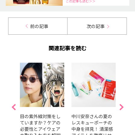
この記事も読む＞＞
前の記事
次の記事
関連記事を読む
おす
目の紫外線対策をし
中川安奈さんの夏の
今日
オー
ていますか？ケアの
レスキューポーチの
血糖
有村
必要性とアイウェア
中身を拝見！ 清潔感
｜運