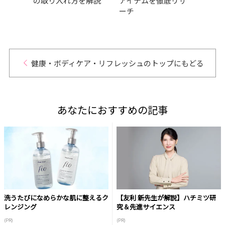
ィ・
の取り入れ方を解説
アイテムを徹底リサ
前？
ーチ
パイ
めに
健康・ボディケア・リフレッシュのトップにもどる
あなたにおすすめの記事
洗うたびになめらかな肌に整えるク
【友利 新先生が解説】ハチミツ研
レンジング
究＆先進サイエンス
(PR)
(PR)