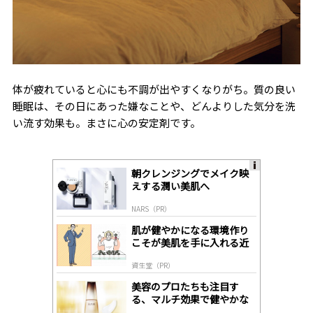
体が疲れていると心にも不調が出やすくなりがち。質の良い
睡眠は、その日にあった嫌なことや、どんよりした気分を洗
い流す効果も。まさに心の安定剤です。
朝クレンジングでメイク映
A
えする潤い美肌へ
ds
by
NARS（PR）
lo
gl
肌が健やかになる環境作り
y
こそが美肌を手に入れる近
道
資生堂（PR）
美容のプロたちも注目す
る、マルチ効果で健やかな
肌へ導く高機能美容液