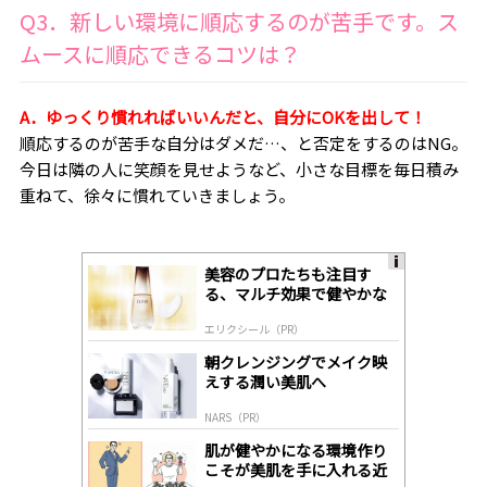
Q3．新しい環境に順応するのが苦手です。ス
ムースに順応できるコツは？
A．ゆっくり慣れればいいんだと、自分にOKを出して！
順応するのが苦手な自分はダメだ…、と否定をするのはNG。
今日は隣の人に笑顔を見せようなど、小さな目標を毎日積み
重ねて、徐々に慣れていきましょう。
美容のプロたちも注目す
A
る、マルチ効果で健やかな
ds
肌へ導く高機能美容液
by
エリクシール（PR）
lo
gl
朝クレンジングでメイク映
y
えする潤い美肌へ
NARS（PR）
肌が健やかになる環境作り
こそが美肌を手に入れる近