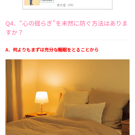
道
資生堂（PR）
Q4．“心の揺らぎ”を未然に防ぐ方法はありま
すか？
A．何よりもまずは充分な睡眠をとることから