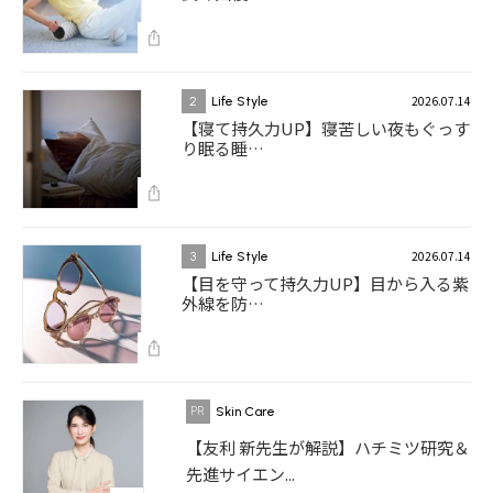
2026.07.14
2
Life Style
【寝て持久力UP】寝苦しい夜もぐっす
り眠る睡…
2026.07.14
3
Life Style
【目を守って持久力UP】目から入る紫
外線を防…
Skin Care
【友利 新先生が解説】ハチミツ研究＆
先進サイエン...