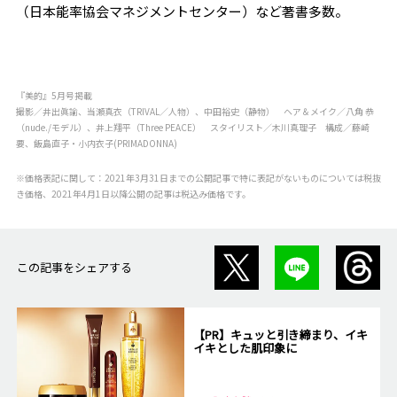
（日本能率協会マネジメントセンター）など著書多数。
『美的』5月号掲載
撮影／井出眞諭、当瀬真衣（TRIVAL／人物）、中田裕史（静物） ヘア＆メイク／八角 恭
（nude./モデル）、井上翔平（Three PEACE） スタイリスト／木川真理子 構成／藤崎
要、飯島直子・小内衣子(PRIMADONNA)
※価格表記に関して：2021年3月31日までの公開記事で特に表記がないものについては税抜
き価格、2021年4月1日以降公開の記事は税込み価格です。
この記事をシェアする
【PR】キュッと引き締まり、イキ
イキとした肌印象に