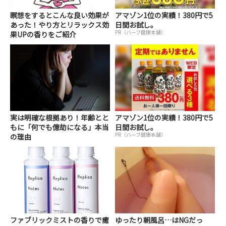
瞑想をするとこんな良い効果が
アマゾン1位の実績！380円で5
あった！やり方とリラックス効
日間お試し。
PR（ハーブ健康本舗）
果UPの香りをご紹介
実は明確な根拠あり！年齢とと
アマゾン1位の実績！380円で5
もに「何でも億劫になる」本当
日間お試し。
PR（ハーブ健康本舗）
の理由
ファブリックミストの香りで癒
ゆったり朝風呂…はNGだっ