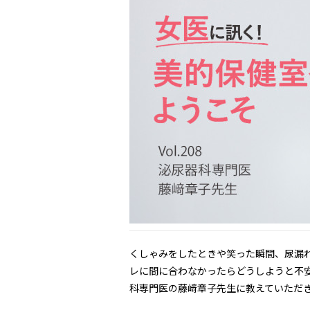
くしゃみをしたときや笑った瞬間、尿漏
レに間に合わなかったらどうしようと不
科専門医の藤﨑章子先生に教えていただ