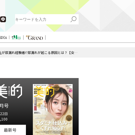
SDGs
40 歳以上女性の4割以上が尿漏れ経験者!?尿漏れが起こる原因とは？【女医に訊く#208】
月号
22日
,100
最新号