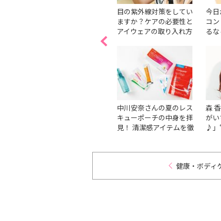
ターが
生理不順や妊活、腟の緩
目の紫外線対策をしてい
今日
TTER
みにうれしい効果あ
ますか？ケアの必要性と
コン
けた最
り！？ “脱がないフェム
アイウェアの取り入れ方
るな
スアイ
ケア”って何をするの？｜
を解説
糖ス
alk
花津ハナヨの“花咲く美
めに
容道”vol.15
き粉の
有村実樹さんがおすすめ
中川安奈さんの夏のレス
森 
美容
する丁寧なオーラルケア
キューポーチの中身を拝
がい
推しア
習慣｜有村実樹のビュー
見！ 清潔感アイテムを徹
♪」
ティ・ハックvol.47
底リサーチ
ル”
♡
健康・ボディ