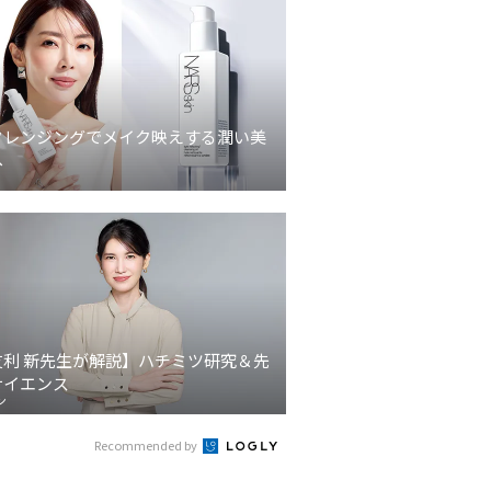
クレンジングでメイク映えする潤い美
へ
友利 新先生が解説】ハチミツ研究＆先
サイエンス
ン
Recommended by