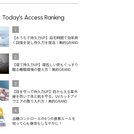
Today's Access Ranking
1
【おうちで持久力UP】自宅時間で効率良
く回復を促し持久力を復活｜美的GRAND
2
【寝て持久力UP】寝苦しい夜もぐっすり
眠る睡眠環境の整え方｜美的GRAND
3
【目を守って持久力UP】目から入る紫外
線を防いで体と肌を守る。UVカットアイ
ウエアの取り入れ方｜美的GRAND
4
血糖コントロールの6つの食事ルールを
知って心も身体もしなやかに！