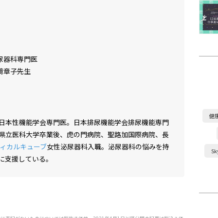
尿器科専門医
﨑章子先生
健
日本性機能学会専門医。日本排尿機能学会排尿機能専門
県立医科大学卒業後、虎の門病院、聖路加国際病院、長
ィカルキューブ
女性泌尿器科入職。泌尿器科の悩みを持
S
に支援している。