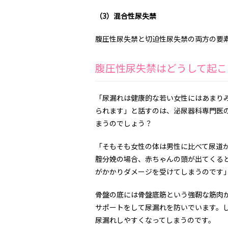
（
3
）混合性尿失禁
腹圧性尿失禁と切迫性尿失禁の両方の要
腹圧性尿失禁はどうして起こ
「尿漏れは健康的な若い女性にはあまり
られます」と話すのは、泌尿器科専門医
まうのでしょう？
「そもそも女性の体は男性に比べて尿道
腟分娩の場合、赤ちゃんの頭が出てくる
がかかりダメージを受けてしまうのです
骨盤の底には骨盤底筋という強靭な筋肉
サポートをして尿漏れを防いでいます。
尿漏れしやすくなってしまうのです。