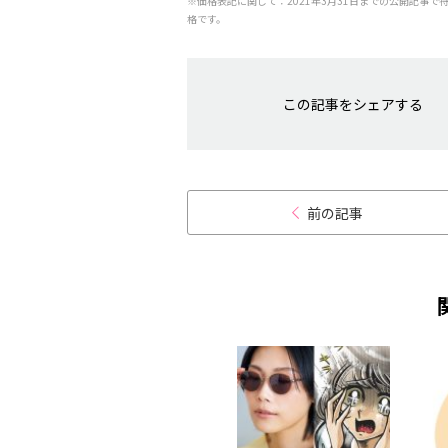
※価格表記に関して：2021年3月31日までの公開記事で
格です。
この記事をシェアする
前の記事