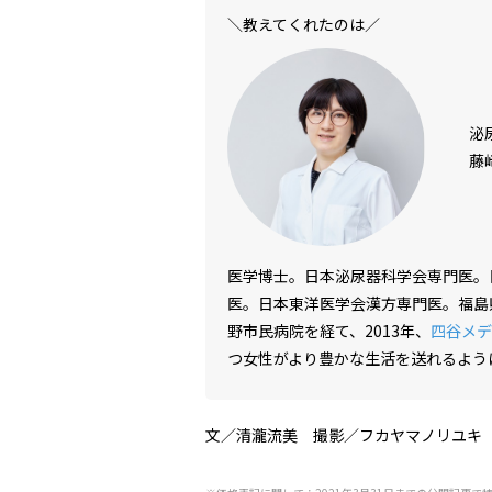
＼教えてくれたのは／
泌
藤
医学博士。日本泌尿器科学会専門医。
医。日本東洋医学会漢方専門医。福島
野市民病院を経て、2013年、
四谷メデ
つ女性がより豊かな生活を送れるよう
文／清瀧流美 撮影／フカヤマノリユキ