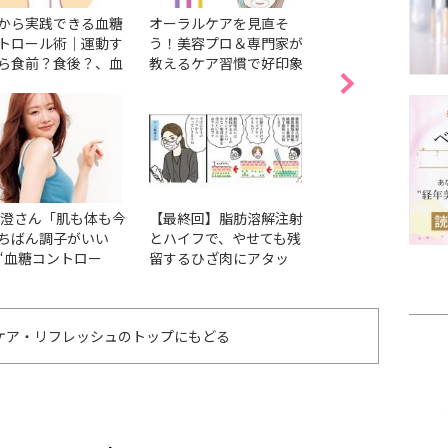
から実践できる血糖
オーラルケアを見直そ
【足の疲労タイプ
トロール術｜運動す
う！美容プロ＆専門家が
でわかる！自分の
ら食前？食後？、血
教えるケア習慣で好印象
う「サイレント疲
パイクを抑制するた
に
消方法
は？
香澄さん「肌も体も今
【最終回】脂肪溶解注射
【保存版】今すぐ
ちばん調子がいい
とハイフで、やせても残
予防で疲れをため
“血糖コントロー
留するひざ肉にアタッ
足の”サイレント疲
で太りにくい身体に
ク！｜花津ハナヨの“花
ご用心！
咲く美容道”
ケア・リフレッシュのトップにもどる