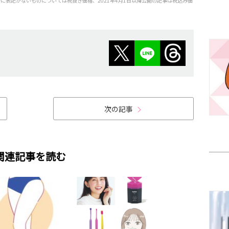
特に表記がないものについては税抜き価格、2021年4月1日以降公開の記事は税込み価
次の記事
関連記事を読む