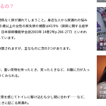
るの？
関係なく尿が漏れてしまうこと。身近な人から尿漏れの悩み
0 歳以上の女性の尿失禁の頻度は
43.9
％（排尿に関する疫学
」日本排尿機能学会誌
2003
年
14
巻
2
号
p.266-277
）
といわれ
しています。
整
養
レイ
分類されますが、主なものに次の
3
つがあります。
き、重い荷物を持ったとき、笑ったときなど、お腹に力が入っ
多くみられる。
キ
印
ゲラ
尿意を感じてトイレに駆け込むも少し間に合わず……など、
ときに起こる尿漏れ。