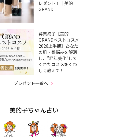
レゼント！｜美的
診断】
ホワイトニングの効果
「歯」のケアしてる？ 黄
足
GRAND
足に合
は？セルフとオフィスの
ばみ、すり減り、歯茎の
行
労」解
違いは？おすすめアイテ
下がり…老け見えは口元
す
ムを紹介
からかも！？
ッ
パ
募集終了【美的
GRANDベストコスメ
2026上半期】あなた
の肌・髪悩みを解消
し、”経年美化”して
くれたコスメをくわ
ケア＆
口臭予防・対策で好印象
撮影は立ちっ放し、執筆
足
しく教えて！
ない！
に！今すぐできるオーラ
は座りっ放し…毎日足を
肉
労”に
ルケア習慣やおすすめア
酷使するエディター陣
す
プレゼント一覧へ
イテムを紹介
の“足の疲れむくみ”対処
ッ
法は？
美的子ちゃん占い