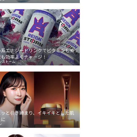
い系エナジードリンクでビタミンも栄
素も効率よくチャージ！
ンストーム
ュッと引き締まり、イキイキとした肌
象に
ン