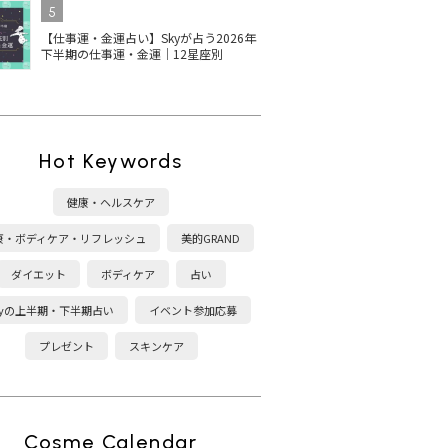
5
【仕事運・金運占い】Skyが占う2026年
下半期の仕事運・金運｜12星座別
Hot Keywords
健康・ヘルスケア
康・ボディケア・リフレッシュ
美的GRAND
ダイエット
ボディケア
占い
kyの上半期・下半期占い
イベント参加応募
プレゼント
スキンケア
Cosme Calendar