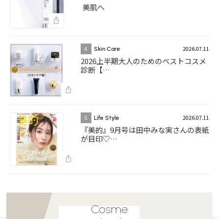
美肌へ
2026.07.11
4
Skin Care
2026上半期大人のためのベストコスメ
診断【…
2026.07.11
5
Life Style
『美的』9月号は田中みな実さんの表紙
が目印♡…
Cosme