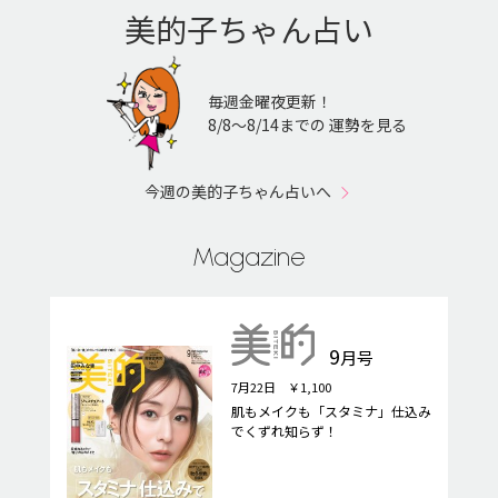
美的子ちゃん占い
毎週金曜夜更新！
8/8〜8/14までの 運勢を見る
今週の美的子ちゃん占いへ
Magazine
9
月号
7月22日 ￥1,100
肌もメイクも「スタミナ」仕込み
でくずれ知らず！