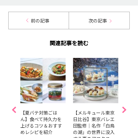
前の記事
次の記事
関連記事を読む
ヤミ
【夏バテ対策ごは
【メルキュール東京
【食
「サ
ん】食べて持久力を
日比谷】東京バレエ
食欲
バンバ
上げるコツ＆おすす
団監修｜名作「白鳥
とき
」
めレシピを紹介
の湖」の世界に没入
に持