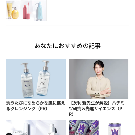
あなたにおすすめの記事
洗うたびになめらかな肌に整え
【友利 新先生が解説】ハチミ
るクレンジング（PR）
ツ研究＆先進サイエンス（P
R）