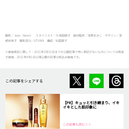
撮影／ sono（bean） スタイリスト／久保田朋子 食材監修／浅野まみこ デザイン／宮
崎絵美子 撮影協力／UTUWA 構成／松田亜子
※価格表記に関して：2021年3月31日までの公開記事で特に表記がないものについては税抜
き価格、2021年4月1日以降公開の記事は税込み価格です。
この記事をシェアする
【PR】キュッと引き締まり、イキ
イキとした肌印象に
この記事も読む＞＞