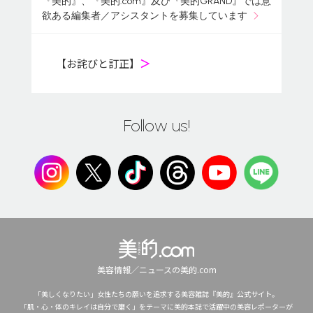
『美的』、『美的.com』及び『美的GRAND』では意
欲ある編集者／アシスタントを募集しています
【お詫びと訂正】
＞
Follow us!
美容情報／ニュースの美的.com
「美しくなりたい」女性たちの願いを追求する美容雑誌『美的』公式サイト。
「肌・心・体のキレイは自分で磨く」をテーマに美的本誌で活躍中の美容レポーターが