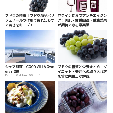
ブドウの栄養｜ブドウ糖やポリ
赤ワイン効果でアンチエイジン
フェノールの作用で疲れ知らず
グ！美肌・疲労回復・健康効果
で若さをキープ！
が期待できる果実酒
シェア別荘「COCO VILLA Own
ブドウの糖質と栄養まとめ｜ダ
ers」3選
イエット・美容への取り入れ方
PR（COCO VILLA on GOETHE）
を管理栄養士が解説！