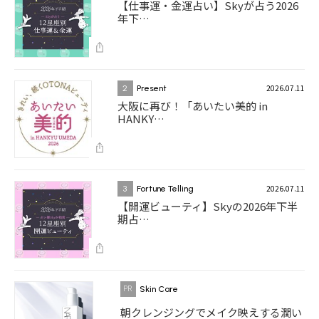
【仕事運・金運占い】Skyが占う2026
年下…
2026.07.11
2
Present
大阪に再び！「あいたい美的 in
HANKY…
2026.07.11
3
Fortune Telling
【開運ビューティ】Skyの2026年下半
期占…
Skin Care
朝クレンジングでメイク映えする潤い