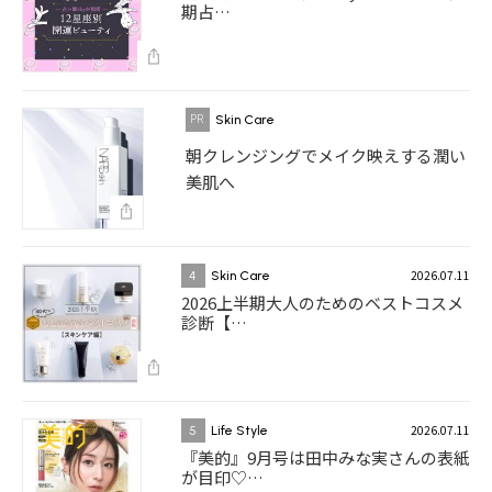
期占…
Skin Care
朝クレンジングでメイク映えする潤い
美肌へ
2026.07.11
4
Skin Care
2026上半期大人のためのベストコスメ
診断【…
2026.07.11
5
Life Style
『美的』9月号は田中みな実さんの表紙
が目印♡…