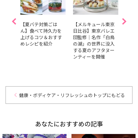
ヤミ
【夏バテ対策ごは
【メルキュール東京
【食
「サ
ん】食べて持久力を
日比谷】東京バレエ
食欲
バンバ
上げるコツ＆おすす
団監修｜名作「白鳥
とき
」
めレシピを紹介
の湖」の世界に没入
に持
AD
する夏のアフタヌー
のコツ
ンティーを開催
健康・ボディケア・リフレッシュのトップにもどる
あなたにおすすめの記事