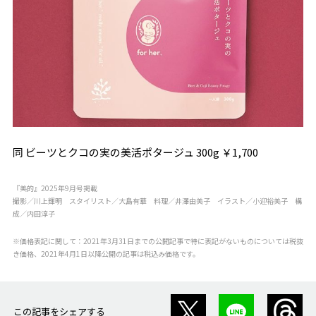
同 ビーツとクコの実の美活ポタージュ 300g ￥1,700
『美的』2025年9月号掲載
撮影／川上輝明 スタイリスト／大島有華 料理／井澤由美子 イラスト／小迎裕美子 構
成／内田淳子
※価格表記に関して：2021年3月31日までの公開記事で特に表記がないものについては税抜
き価格、2021年4月1日以降公開の記事は税込み価格です。
この記事をシェアする