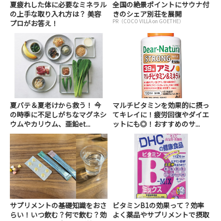
夏疲れした体に必要なミネラル
全国の絶景ポイントにサウナ付
の上手な取り入れ方は？ 美容
きのシェア別荘を展開
PR（COCO VILLA on GOETHE）
プロがお答え！
夏バテ＆夏老けから救う！ 今
マルチビタミンを効果的に摂っ
の時季に不足しがちなマグネシ
てキレイに！疲労回復やダイエ
ウムやカリウム、亜鉛et...
ットにも◎！おすすめのサ...
サプリメントの基礎知識をおさ
ビタミンB1の効果って？効率
らい！いつ飲む？何で飲む？効
よく薬品やサプリメントで摂取