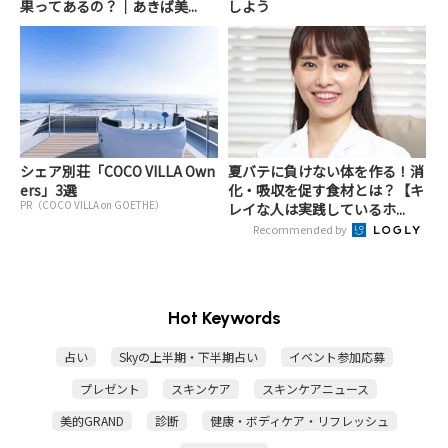
果ってあるの？｜あきば美...
しよう
シェア別荘「COCO VILLA Own
夏バテに負けない体を作る！消
ers」3選
化・吸収を促す食材とは？【キ
PR（COCO VILLA on GOETHE）
レイな人は実践しているホ...
Recommended by
Hot Keywords
占い
Skyの上半期・下半期占い
イベント参加応募
プレゼント
スキンケア
スキンケアニュース
美的GRAND
診断
健康・ボディケア・リフレッシュ