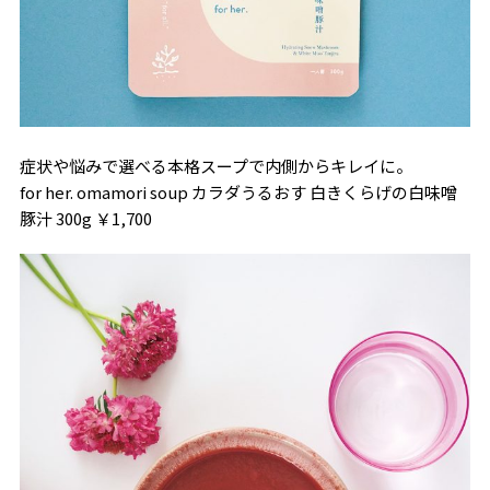
症状や悩みで選べる本格スープで内側からキレイに。
for her. omamori soup カラダうるおす 白きくらげの白味噌
豚汁 300g ￥1,700