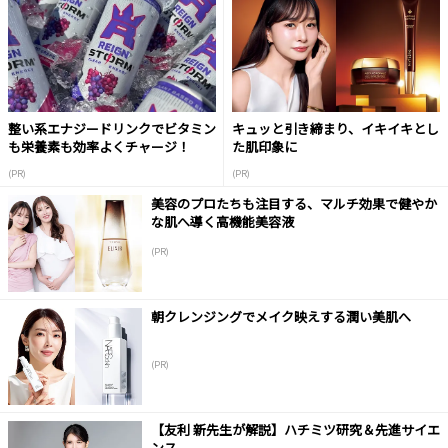
整い系エナジードリンクでビタミン
キュッと引き締まり、イキイキとし
も栄養素も効率よくチャージ！
た肌印象に
(PR)
(PR)
美容のプロたちも注目する、マルチ効果で健やか
な肌へ導く高機能美容液
(PR)
朝クレンジングでメイク映えする潤い美肌へ
(PR)
【友利 新先生が解説】ハチミツ研究＆先進サイエ
ンス