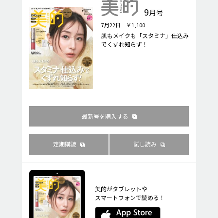
9
月号
7月22日 ￥1,100
肌もメイクも「スタミナ」仕込み
でくずれ知らず！
最新号を購入する
定期購読
試し読み
美的がタブレットや
スマートフォンで読める！