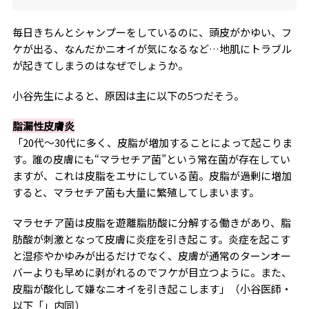
けられる。
毎日きちんとシャンプーをしているのに、頭皮がかゆい、フ
ケが出る、なんだかニオイが気になるなど…地肌にトラブル
が起きてしまうのはなぜでしょうか。
小谷先生によると、原因は主に以下の5つだそう。
脂漏性皮膚炎
「20代～30代に多く、皮脂が増加することによって起こりま
す。誰の皮膚にも“マラセチア菌”という常在菌が存在してい
ますが、これは皮脂をエサにしている菌。皮脂が過剰に増加
すると、マラセチア菌も大量に繁殖してしまいます。
マラセチア菌は皮脂を遊離脂肪酸に分解する働きがあり、脂
肪酸が刺激となって皮膚に炎症を引き起こす。炎症を起こす
と湿疹やかゆみが出るだけでなく、皮膚が通常のターンオー
バーよりも早めに剥がれるのでフケが目立つように。また、
皮脂が酸化して嫌なニオイを引き起こします」（小谷医師・
以下「」内同）