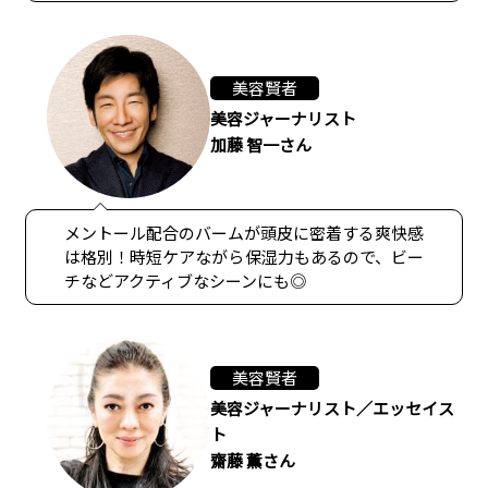
美容賢者
美容ジャーナリスト
加藤 智一さん
メントール配合のバームが頭皮に密着する爽快感
は格別！時短ケアながら保湿力もあるので、ビー
チなどアクティブなシーンにも◎
美容賢者
美容ジャーナリスト／エッセイス
ト
齋藤 薫さん