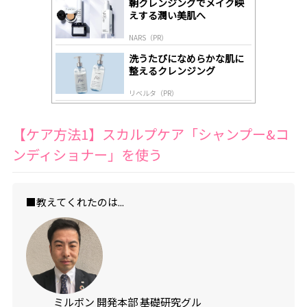
朝クレンジングでメイク映
y
えする潤い美肌へ
NARS（PR）
洗うたびになめらかな肌に
整えるクレンジング
リベルタ（PR）
【ケア方法1】スカルプケア「シャンプー&コ
ンディショナー」を使う
■教えてくれたのは...
ミルボン 開発本部 基礎研究グル