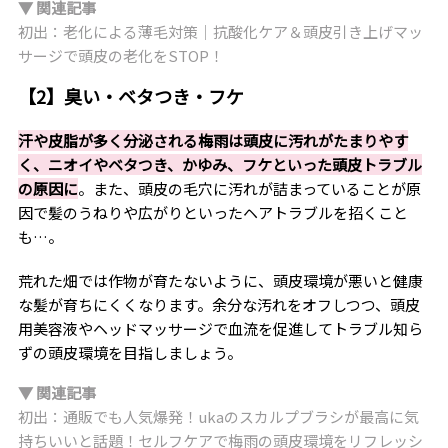
▼ 関連記事
初出：老化による薄毛対策｜抗酸化ケア＆頭皮引き上げマッ
サージで頭皮の老化をSTOP！
【2】臭い・ベタつき・フケ
汗や皮脂が多く分泌される梅雨は頭皮に汚れがたまりやす
く、ニオイやベタつき、かゆみ、フケといった頭皮トラブル
の原因に
。また、頭皮の毛穴に汚れが詰まっていることが原
因で髪のうねりや広がりといったヘアトラブルを招くこと
も…。
荒れた畑では作物が育たないように、頭皮環境が悪いと健康
な髪が育ちにくくなります。余分な汚れをオフしつつ、頭皮
用美容液やヘッドマッサージで血流を促進してトラブル知ら
ずの頭皮環境を目指しましょう。
▼ 関連記事
初出：通販でも人気爆発！ukaのスカルプブラシが最高に気
持ちいいと話題！セルフケアで梅雨の頭皮環境をリフレッシ