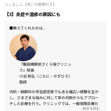
ュしましょ【使い方画像付き】
【3】炎症や湿疹の原因にも
■教えてくれたのは....
『飯田橋駅前さくら坂クリニッ
ク』院長
小谷 和弘（こたに・かずひろ）
医師
内科・麻酔科の学会認定医でもある幅広い経験を生か
し、さまざまな悩みに対して体の内側からもアプロー
チした診療を行う。クリニックでは、一般保険診療だ
...続きを読む
けでなく、予防医学・美容医学といった最新治療も受