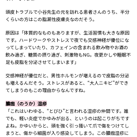
頭皮トラブルで小谷先生の元を訪れる患者さんのうち、半分
くらいの方はこの脂漏性皮膚炎なのだそう。
原因は「体質的なものもありますが、生活習慣も大きな原因
です。ハードワークやストレスで夜でも交感神経が優位にな
ってしまっていたり、カフェインの含まれる飲み物やお酒の
飲み過ぎ、糖質の摂り過ぎ、刺激物もNG。夜更かしや睡眠不
足も皮脂を分泌させてしまいます」
交感神経が優位だと、男性ホルモンが増えるので皮脂の分泌
も増えるんだそう。ストレスがあると、“大人ニキビ”ができ
てしまうのもこの理由からなんですね。
膿痂（のうか）湿疹
「これはいわゆる、“とびひ”と言われる湿疹の仲間です。誰
でも、軽い炎症でかゆみが出る、というのは起こりがちです
よね。かゆいからと、頭を強く引っ掻いて爪で傷をつけてし
まうと、傷から細菌が入り感染してしまう。この膿痂湿疹に