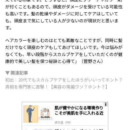
が付くこともあるので、頭皮がダメージを受けている可能性
も高いです。髪の乾燥やダメージに対してケアはしていて
も、頭皮まで気にしている人が少ないのが現状だと思いま
す。
ヘアカラーを楽しむのはとても素敵なことですが、同時に髪
だけでなく頭皮のケアもしてあげてほしいです。今は悩みが
なくても、早い段階からスカルプケアをしていただくのが健
康的で美しい髪を保つ秘訣と心得て」（菅野さん）
▼ 関連記事
初出：20代でもスカルプケアをしたほうがいいってホント？
真相を専門家に直撃！【美容の常識ウソ？ホント？】
肌が健やかになる環境作り
A
こそが美肌を手に入れる近
ds
道
by
資生堂（PR）
lo
gl