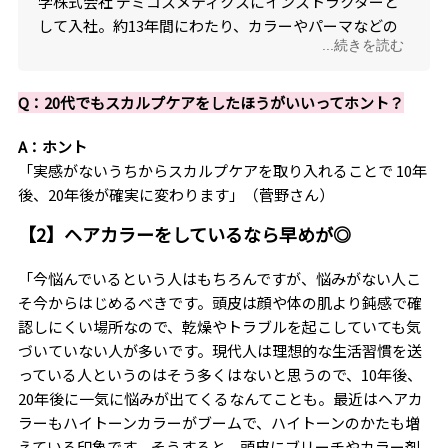
学株式会社 デミコスメティクスにインストラクターと
して入社。約13年間にわたり、カラーやパーマなどの
...続きを読む
ケミカル分野からヘッドスパ、頭皮・皮膚知識まで幅
広い美容師向けの講師活動を国内外で行う。長年培っ
た経験と知識を活かし、現在はPR・広報担当として活
Q：20代でもスカルプケアをしたほうがいいってホント？
動中。
A：ホント
「実感がないうちからスカルプケアを取り入れることで 10年
後、20年後が確実に変わります」（菅野さん）
【2】ヘアカラーをしているなら早めが◎
「今悩んでいるという人はもちろんですが、悩みがない人こ
そ今からはじめるべきです。頭皮は顔や体の肌より鈍感で確
認しにくい場所なので、乾燥やトラブルを起こしていても気
づいていない人が多いです。現代人は理想的な生活習慣を送
っている人というのはそう多くはないと思うので、10年後、
20年後に一気に悩みが出てくるなんてことも。最近はヘアカ
ラーもハイトーンカラーがブームで、ハイトーンのかたも増
えている印象です。そうすると、頭皮にブリーチやカラー剤