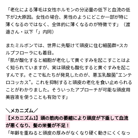
「老化による薄毛は女性ホルモンの分泌量の低下と血流の低
下が2大原因。女性の場合、男性のようにどこか一部が特に
薄くなるのではなく、全体的に薄くなるのが特徴です」（渡
邉さん・以下「」内同）
またミルボンでは、世界に先駆けて頭皮に住む細菌群=スカ
ルプフローラにも着目。
「肌が酸化すると細胞が老化して黄ぐすみを起こすことはよ
く知られていますが、実は頭皮も酸化すると黄ぐすみを起こ
すんです。そこで私たちが発見したのが、悪玉乳酸菌“エンテ
ロコッカス”。これを抑制すると頭皮の老化を食い止められる
ことがわかりました。そういったアプローチが可能な頭皮用
美容液を使うことも有効です」
＼メカニズム／
【メカニズム1】頭の筋肉の萎縮により頭皮が下垂して血流
が悪くなり、髪の栄養が不足！
「年齢を重ねると頭皮の厚みがなくなり硬く動きにくくなっ