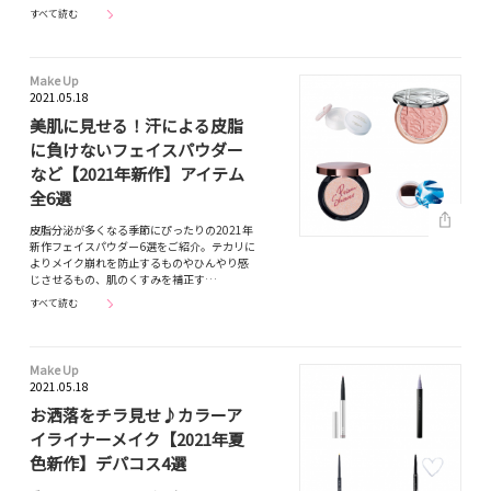
すべて読む
Make Up
2021.05.18
美肌に見せる！汗による皮脂
に負けないフェイスパウダー
など【2021年新作】アイテム
全6選
皮脂分泌が多くなる季節にぴったりの2021年
新作フェイスパウダー6選をご紹介。テカリに
よりメイク崩れを防止するものやひんやり感
じさせるもの、肌のくすみを補正す…
すべて読む
Make Up
2021.05.18
お洒落をチラ見せ♪カラーア
イライナーメイク【2021年夏
色新作】デパコス4選