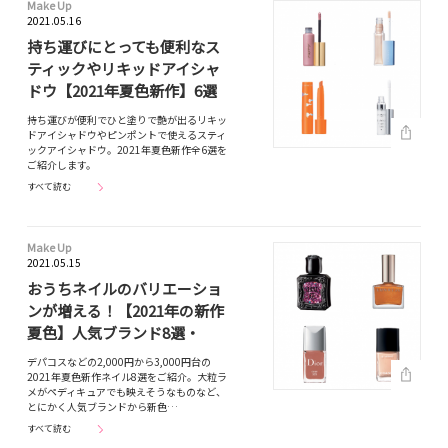
Make Up
2021.05.16
持ち運びにとっても便利なス
ティックやリキッドアイシャ
ドウ【2021年夏色新作】6選
持ち運びが便利でひと塗りで艶が出るリキッ
ドアイシャドウやピンポントで使えるスティ
ックアイシャドウ。2021年夏色新作全6選を
ご紹介します。
すべて読む
Make Up
2021.05.15
おうちネイルのバリエーショ
ンが増える！【2021年の新作
夏色】人気ブランド8選・
デパコスなどの2,000円から3,000円台の
2021年夏色新作ネイル8選をご紹介。大粒ラ
メがペディキュアでも映えそうなものなど、
とにかく人気ブランドから新色…
すべて読む