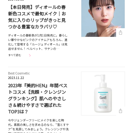
【本日発売】ディオールの春
新色コスメで最旬メイク｜お
気に入りのリップがきっと見
つかる豊富なカラバリ♡
ディオールの春新色が1月1日発売に。春らし
い華やかなピンクのアイテムアもちろん、進
化して登場する「ルージュ ディオール」は見
逃せません！ ベルベット、サテンの…
すべて読む
Best Cosmetic
2023.11.22
2023年『美的HEN』年間ベス
トコスメ【洗顔・クレンジン
グランキング】肌へのやさし
さ＆続けやすさで選ばれた
TOP3は？
今やジェンダーフリーにメイクを楽しむ時
代。素肌の美しさを求めるのなら、“落とすケ
ア”を見直してみましょう。クレンジングや洗