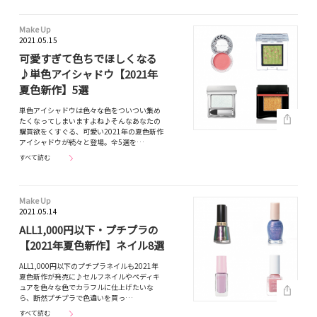
Make Up
2021.05.15
可愛すぎて色ちでほしくなる
♪単色アイシャドウ【2021年
夏色新作】5選
単色アイシャドウは色々な色をついつい集め
たくなってしまいますよね♪そんなあなたの
購買欲をくすぐる、可愛い2021年の夏色新作
アイシャドウが続々と登場。全5選を…
すべて読む
Make Up
2021.05.14
ALL1,000円以下・プチプラの
【2021年夏色新作】ネイル8選
ALL1,000円以下のプチプラネイルも2021年
夏色新作が発売に♪セルフネイルやペディキ
ュアを色々な色でカラフルに仕上げたいな
ら、断然プチプラで色違いを買っ…
すべて読む