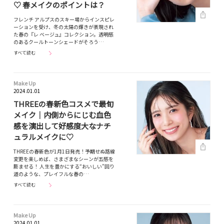
♡ 春メイクのポイントは？
フレンチ アルプスのスキー場からインスピレ
ーションを受け、冬の太陽の輝きが表現され
た春の『レ ベージュ』コレクション。透明感
のあるクールトーンシェードがそろう…
すべて読む
Make Up
2024.01.01
THREEの春新色コスメで最旬
メイク｜内側からにじむ血色
感を演出して好感度大なナチ
ュラルメイクに♡
THREEの春新色が1月1日発売！予期せぬ路線
変更を楽しめば、さまざまなシーンが五感を
膨ませる！ 人生を豊かにする“おいしい”回り
道のような、プレイフルな春の…
すべて読む
Make Up
2024.01.01