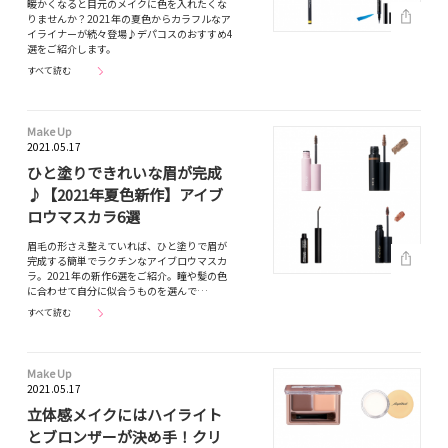
暖かくなると目元のメイクに色を入れたくな
りませんか？2021年の夏色からカラフルなア
イライナーが続々登場♪デパコスのおすすめ4
選をご紹介します。
すべて読む
Make Up
2021.05.17
ひと塗りできれいな眉が完成
♪【2021年夏色新作】アイブ
ロウマスカラ6選
眉毛の形さえ整えていれば、ひと塗りで眉が
完成する簡単でラクチンなアイブロウマスカ
ラ。2021年の新作6選をご紹介。瞳や髪の色
に合わせて自分に似合うものを選んで…
すべて読む
Make Up
2021.05.17
立体感メイクにはハイライト
とブロンザーが決め手！クリ