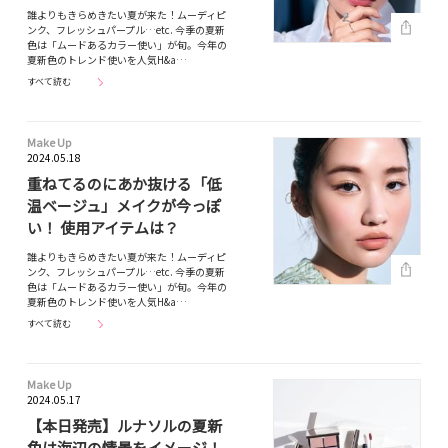
誰よりもきらめきたい夏が来た！ムーディピ
ンク、フレッシュパープル…etc. 今季の夏新
色は「ムードあるカラー使い」が旬。今年の
夏新色のトレンド使いを人気H&a…
すべて読む
Make Up
2024.05.18
重ねてるのにあか抜ける「低
温ベージュ」メイクが今っぽ
い！ 使用アイテムは？
誰よりもきらめきたい夏が来た！ムーディピ
ンク、フレッシュパープル…etc. 今季の夏新
色は「ムードあるカラー使い」が旬。今年の
夏新色のトレンド使いを人気H&a…
すべて読む
Make Up
2024.05.17
【本日発売】ルナソルの夏新
色は海辺の情景をイメージ！