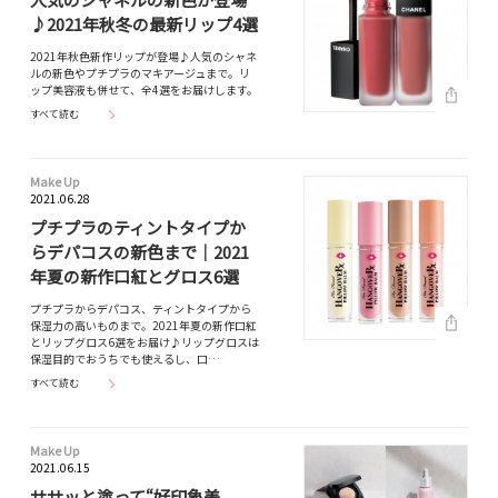
♪2021年秋冬の最新リップ4選
2021年秋色新作リップが登場♪人気のシャネ
ルの新色やプチプラのマキアージュまで。リ
ップ美容液も併せて、全4選をお届けします。
すべて読む
Make Up
2021.06.28
プチプラのティントタイプか
らデパコスの新色まで｜2021
年夏の新作口紅とグロス6選
プチプラからデパコス、ティントタイプから
保湿力の高いものまで。2021年夏の新作口紅
とリップグロス6選をお届け♪リップグロスは
保湿目的でおうちでも使えるし、口…
すべて読む
Make Up
2021.06.15
ササッと塗って“好印象美