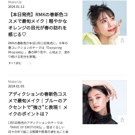
Make Up
2024.01.12
【本日発売】RMKの春新色コ
スメで最旬メイク｜軽やかな
オレンジの目元が春の訪れを
感じる♡
RMKの春新色が本日1月12日発売に。今年の
春コレクションのテーマは『Dayspring
Rhapsody』。春の移り気や、心地よさ、変わ
り続ける気分を表現。…
すべて読む
Make Up
2024.01.05
アディクションの春新色コス
メで最旬メイク｜ブルーのア
クセントで“強さ”と表現！ メ
イクのポイントは？
1月5日発売のアディクションのテーマは
『WAVE OF EMOTIONS』。目まぐるしい
日々の中で起こる感情や感覚の波を丸ごと自