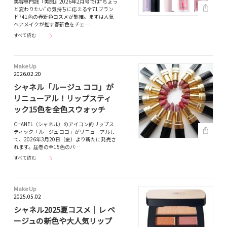
美容専門誌『美的』2026年2月号では“ちょっ
と変わりたい”の気持ちに応える全71ブラン
ド741色の春新色コスメが集結。まずは人気
ヘアメイクが推す春新色をチェ…
すべて読む
Make Up
2026.02.20
シャネル「ルージュ ココ」が
リニューアル！リップスティ
ック15色を全色スウォッチ
CHANEL（シャネル）のアイコン的リップス
ティック「ルージュ ココ」がリニューアルし
て、2026年3月20日（金）より新たに発売さ
れます。圧巻の全15色のバ…
すべて読む
Make Up
2025.05.02
シャネル2025夏コスメ｜レ ベ
ージュの新色や大人気リップ