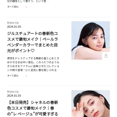
分の個性として愛そう、という思…
すべて読む
Make Up
2024.01.05
ジルスチュアートの春新色コ
スメで最旬メイク｜ペールラ
ベンダーカラーでまとめた目
元がポイント♡
夜空をドレスアップする無数の星と心をとき
めかせるまばゆい宝石。このふたつのような
きらめきをアイテムに反映させたコレクショ
ンが続々登場！ひと足先に春を感じられる…
すべて読む
Make Up
2024.01.05
【本日発売】シャネルの春新
色コスメで最旬メイク｜春
の“レ ベージュ”が可愛すぎる