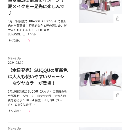
夏メイクを一足先に楽しんで
♪
5月17日発売のLUNASOL（ルナソル）の夏新
色を全部見せ！ 幻想的な色と光の溶け合いが
大人の肌を彩る♪ 5.17 FRI.発売｜
LUNASOL（ ルナソル…
すべて読む
Make Up
2024.05.10
【本日発売】SUQQUの夏新色
は大人も使いやすいジューシ
ーなツヤカラーが登場！
5月10日発売のSUQQU（スック）の夏新色を
全部見せ！ ジューシーなツヤカラーで大人の
肌を彩る♪ 5.10 FRI.発売｜SUQQU（スッ
ク） とろりとみず…
すべて読む
Make Up