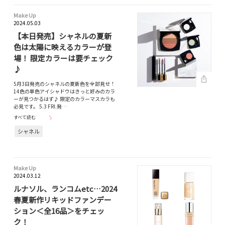
Make Up
2024.05.03
【本日発売】シャネルの夏新
色は太陽に映えるカラーが登
場！ 限定カラーは要チェック
♪
5月3日発売のシャネルの夏新色を全部見せ！
14色の単色アイシャドウはきっと好みのカラ
ーが見つかるはず♪ 限定のカラーマスカラも
必見です。 5.3 FRI.発…
すべて読む
シャネル
Make Up
2024.03.12
ルナソル、ランコムetc…2024
春夏新作リキッドファンデー
ション＜全16品＞をチェッ
ク！