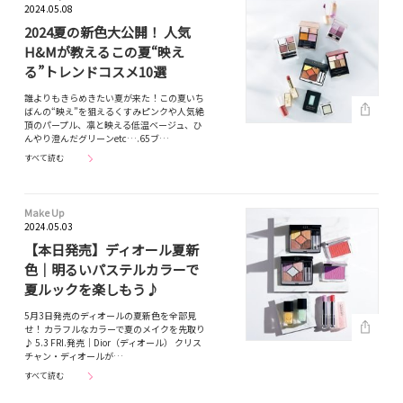
2024.05.08
2024夏の新色大公開！ 人気
H&Mが教えるこの夏“映え
る”トレンドコスメ10選
誰よりもきらめきたい夏が来た！この夏いち
ばんの“映え”を狙えるくすみピンクや人気絶
頂のパープル、凛と映える低温ベージュ、ひ
んやり澄んだグリーンetc….65ブ…
すべて読む
Make Up
2024.05.03
【本日発売】ディオール夏新
色｜明るいパステルカラーで
夏ルックを楽しもう♪
5月3日発売のディオールの夏新色を全部見
せ！ カラフルなカラーで夏のメイクを先取り
♪ 5.3 FRI.発売｜Dior（ディオール） クリス
チャン・ディオールが…
すべて読む