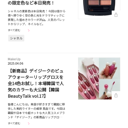
の限定色など本日発売！
シャネルの夏新色は本日発売！ 今回は昼から
夜へ移りゆく空の色と光をドラマティックに
表現した煌めきカラーが沢山。人気のパレッ
トからリップ、ネイルなど。
すべて読む
シャネル
Make Up
2025.04.06
【新商品】デイジークのピュ
アウォーターリップグロスを
全14色お試し！本場韓国で人
気のカラーも大公開【韓国
BeautyTalk vol.17】
皆様こんにちは。美容が好きすぎて韓国に移
住した美的ライターの峰岸 真由です。今回は
韓国や日本で今超ホットな大人気コスメブラ
ンド「デイジーク」の新商品リップグロ…
すべて読む