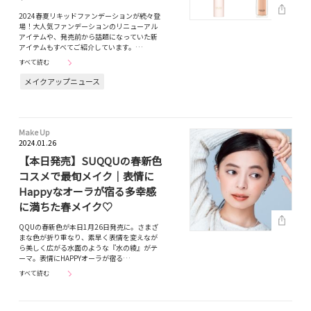
2024春夏リキッドファンデーションが続々登
場！大人気ファンデーションのリニューアル
アイテムや、発売前から話題になっていた新
アイテムもすべてご紹介しています。…
すべて読む
メイクアップニュース
Make Up
2024.01.26
【本日発売】SUQQUの春新色
コスメで最旬メイク｜表情に
Happyなオーラが宿る多幸感
に満ちた春メイク♡
QQUの春新色が本日1月26日発売に。さまざ
まな色が折り重なり、素早く表情を変えなが
ら美しく広がる水面のような『水の綾』がテ
ーマ。表情にHAPPYオーラが宿る…
すべて読む