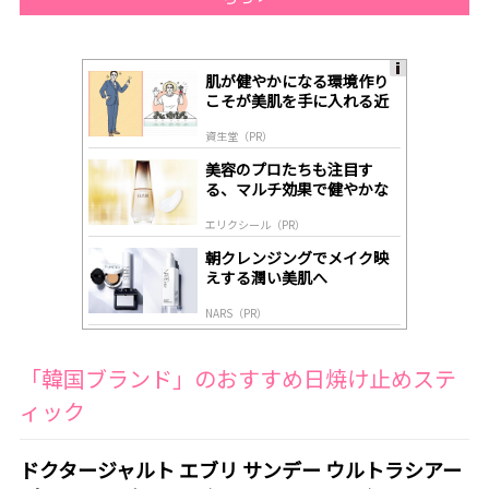
肌が健やかになる環境作り
A
こそが美肌を手に入れる近
ds
道
by
資生堂（PR）
lo
gl
美容のプロたちも注目す
y
る、マルチ効果で健やかな
肌へ導く高機能美容液
エリクシール（PR）
朝クレンジングでメイク映
えする潤い美肌へ
NARS（PR）
「韓国ブランド」のおすすめ日焼け止めステ
ィック
ドクタージャルト エブリ サンデー ウルトラシアー