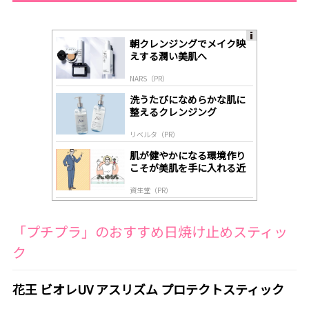
朝クレンジングでメイク映
A
えする潤い美肌へ
ds
by
NARS（PR）
lo
gl
洗うたびになめらかな肌に
y
整えるクレンジング
リベルタ（PR）
肌が健やかになる環境作り
こそが美肌を手に入れる近
道
資生堂（PR）
「プチプラ」のおすすめ日焼け止めスティッ
ク
花王 ビオレUV アスリズム プロテクトスティック