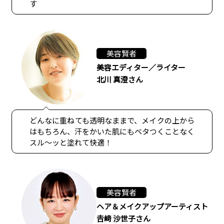
す
美容賢者
美容エディター／ライター
北川 真澄さん
どんなに重ねても透明なままで、メイクの上から
はもちろん、汗をかいた肌にもベタつくことなく
スル〜ッと塗れて快適！
美容賢者
ヘア＆メイクアップアーティスト
𠮷﨑 沙世子さん