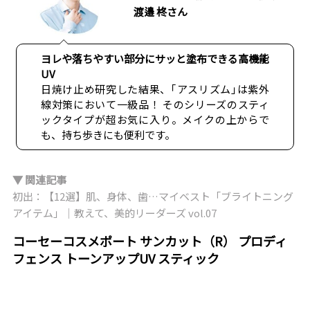
渡邉 柊さん
ヨレや落ちやすい部分にサッと塗布できる高機能
UV
日焼け止め研究した結果、｢アスリズム｣は紫外
線対策において一級品！ そのシリーズのスティ
ックタイプが超お気に入り。メイクの上からで
も、持ち歩きにも便利です。
▼ 関連記事
初出：【12選】肌、身体、歯…マイベスト「ブライトニング
アイテム」│教えて、美的リーダーズ vol.07
コーセーコスメポート サンカット（R） プロディ
フェンス トーンアップUV スティック