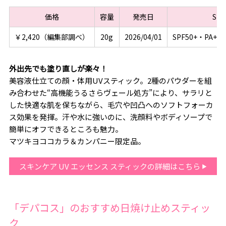
価格
容量
発売日
SP
￥2,420（編集部調べ）
20g
2026/04/01
SPF50+・PA+
外出先でも塗り直しが楽々！
美容液仕立ての顔・体用UVスティック。2種のパウダーを組
み合わせた“高機能うるさらヴェール処方”により、サラリと
した快適な肌を保ちながら、毛穴や凹凸へのソフトフォーカ
ス効果を発揮。汗や水に強いのに、洗顔料やボディソープで
簡単にオフできるところも魅力。
マツキヨココカラ＆カンパニー限定品。
スキンケア UV エッセンス スティックの詳細はこちら
「デパコス」のおすすめ日焼け止めスティッ
ク