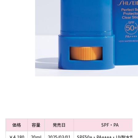
価格
容量
発売日
SPF・PA
￥4,180
20ml
2025/03/01
SPF50+・PA++++・UV耐水性