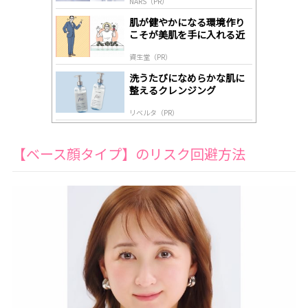
NARS（PR）
lo
gl
肌が健やかになる環境作り
y
こそが美肌を手に入れる近
道
資生堂（PR）
洗うたびになめらかな肌に
整えるクレンジング
リベルタ（PR）
【ベース顔タイプ】のリスク回避方法