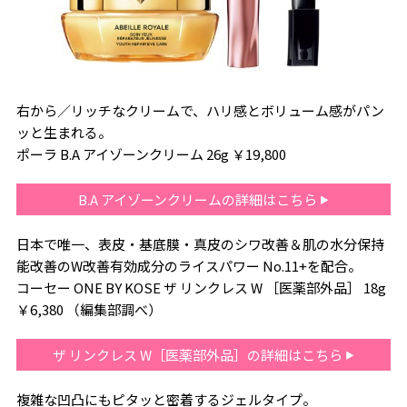
右から／リッチなクリームで、ハリ感とボリューム感がパン
ッと生まれる。
ポーラ B.A アイゾーンクリーム 26g ￥19,800
B.A アイゾーンクリームの詳細はこちら
日本で唯一、表皮・基底膜・真皮のシワ改善＆肌の水分保持
能改善のW改善有効成分のライスパワー No.11+を配合。
コーセー ONE BY KOSE ザ リンクレス W ［医薬部外品］ 18g
￥6,380 （編集部調べ）
ザ リンクレス W［医薬部外品］の詳細はこちら
複雑な凹凸にもピタッと密着するジェルタイプ。