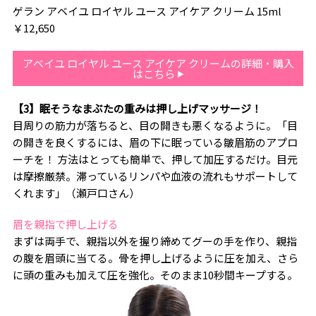
ゲラン アベイユ ロイヤル ユース アイケア クリーム 15ml
￥12,650
アベイユ ロイヤル ユース アイケア クリームの詳細・購入
はこちら
【3】眠そうなまぶたの重みは押し上げマッサージ！
目周りの筋力が落ちると、目の開きも悪くなるように。「目
の開きを良くするには、眉の下に眠っている皺眉筋のアプロ
ーチを！ 方法はとっても簡単で、押して加圧するだけ。目元
は摩擦厳禁。滞っているリンパや血液の流れもサポートして
くれます」（瀬戸口さん）
眉を親指で押し上げる
まずは両手で、親指以外を握り締めてグーの手を作り、親指
の腹を眉頭に当てる。骨を押し上げるように圧を加え、さら
に頭の重みも加えて圧を強化。そのまま10秒間キープする。