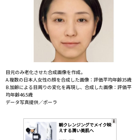
目元のみ老化させた合成画像を作成。
A.複数の日本人女性の顔を合成した画像：評価平均年齢35歳
B.加齢による目周りの変化を再現し、合成した画像：評価平
均年齢46.5歳
データ写真提供／ポーラ
朝クレンジングでメイク映
A
えする潤い美肌へ
ds
by