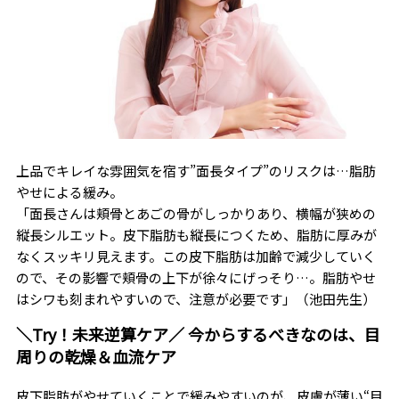
上品でキレイな雰囲気を宿す”面長タイプ”のリスクは…脂肪
やせによる緩み。
「面長さんは頬骨とあごの骨がしっかりあり、横幅が狭めの
縦長シルエット。皮下脂肪も縦長につくため、脂肪に厚みが
なくスッキリ見えます。この皮下脂肪は加齢で減少していく
ので、その影響で頬骨の上下が徐々にげっそり…。脂肪やせ
はシワも刻まれやすいので、注意が必要です」（池田先生）
＼Try！未来逆算ケア／ 今からするべきなのは、目
周りの乾燥＆血流ケア
皮下脂肪がやせていくことで緩みやすいのが、皮膚が薄い“目