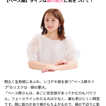
【ベース顔】タイプは
顔の肥大
に気をつけて！
明るく生命感にあふれ、シゴデキ感を放つ“ベース顔タイ
プ”のリスクは…顔の肥大。
「ベース顔さんは、あごに安定感があってかむ力もパワフ
ル。フェースラインのたるみは少なく、最も老けにくい顔型
です。顔に筋力があり頬がもち上がるので、頬の下辺りに影