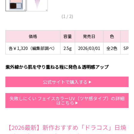
(
1
/
2
)
価格
容量
発売日
色
各￥1,320（編集部調べ）
2.5g
2026/03/01
全2色
SPF
紫外線から肌を守り重ねる程に発色＆透明感アップ
公式サイトで購入する
失敗しにくい フェイスカラーUV（ツヤ感タイプ）の詳細
はこちら
【2026最新】新作おすすめ「ドラコス」日焼