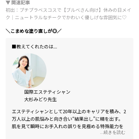
▼ 関連記事
初出：プチプラベスコスで【ブルべさん向け】休みの日メイ
ク｜ニュートラルなチークでかわいく優しげな雰囲気に♡
＼こまめな塗り直しが◎／
■教えてくれたのは....
国際エステティシャン
大杉みどり先生
エステティシャンとして20年以上のキャリアを積み、2
万人以上の肌悩みと向き合い“結果出し”に精を出す。
肌を見て瞬時にお手入れの誤りを見極める特殊能力を
...続きを読む
もつことから「人間肌診断機」の異名をもつ。日々のキ