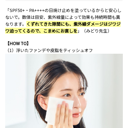
レイ磨きに役立つネタを、みどり先生ならではの強い
思いで伝えるYouTubeやSNSも大人気！
「SPF50+・PA++++の日焼け止めを塗っているからと安心し
ないで。数値は目安、紫外線量によって効果も持続時間も異
なります。
くずれてきた隙間にも、紫外線ダメージはジワジ
ワ迫ってくるので、こまめにお直しを
」（みどり先生）
【HOW TO】
（1）浮いたファンデや皮脂をティッシュオフ