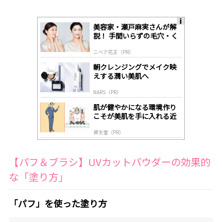
美容家・瀬戸麻実さんが解
A
説！ 手間いらずの毛穴・く
ds
すみケア
by
ニベア花王（PR）
lo
gl
朝クレンジングでメイク映
y
えする潤い美肌へ
NARS（PR）
肌が健やかになる環境作り
こそが美肌を手に入れる近
道
資生堂（PR）
【パフ＆ブラシ】UVカットパウダーの効果的
な「塗り方」
「パフ」を使った塗り方