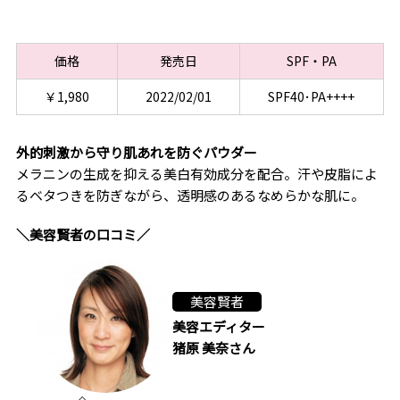
価格
発売日
SPF・PA
￥1,980
2022/02/01
SPF40･PA++++
外的刺激から守り肌あれを防ぐパウダー
メラニンの生成を抑える美白有効成分を配合。汗や皮脂によ
るベタつきを防ぎながら、透明感のあるなめらかな肌に。
＼美容賢者の口コミ／
美容賢者
美容エディター
猪原 美奈さん