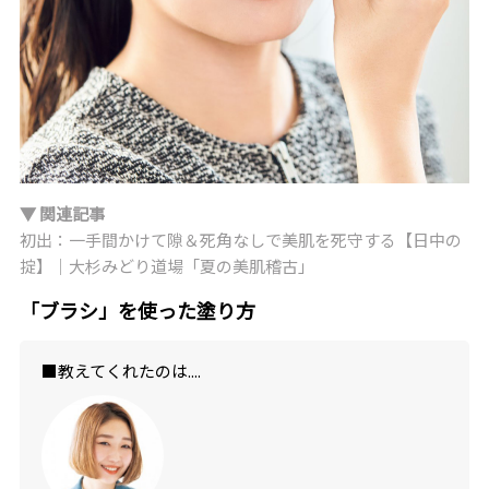
▼ 関連記事
初出：一手間かけて隙＆死角なしで美肌を死守する【日中の
掟】｜大杉みどり道場「夏の美肌稽古」
「ブラシ」を使った塗り方
■教えてくれたのは....