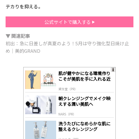
テカりを抑える。
公式サイトで購入する
▼ 関連記事
初出：急に日差しが真夏のよう！5月は守り強化型日焼け止
め｜美的GRAND
肌が健やかになる環境作り
A
こそが美肌を手に入れる近
ds
道
by
資生堂（PR）
lo
gl
朝クレンジングでメイク映
y
えする潤い美肌へ
NARS（PR）
洗うたびになめらかな肌に
整えるクレンジング