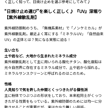
く正しく知って、日焼け止めを選ぶ参考にしてみて♪
“日焼け止め選び”を楽しく正しく♪ 『UV』深堀り
【紫外線散乱剤】
紫外線防御剤のうち、「無機系素材」で「ノンケミカル」が
紫外線散乱剤。最近よく耳にする「ミネラルUV」「自然由来
UV」の正体とは？気になる実態に迫る！
生い立ち
土や岩など、大地から生まれたミネラル成分
紫外線散乱剤として主に用いられる酸化チタン、酸化亜鉛は
元々自然界に存在するミネラル成分で、土や岩から採れる。
ミネラルサンスクリーンと呼ばれるのはこのため。
性格
人見知りで気を許した仲間とくっつきたがる個性派
主に粉体でつぶつぶの形状をしており、本来粒同士がくっつ
きたがる性質をもっている。紫外線防御のためには均一に分
散させることが重要だが、実はかなり難しい技術。