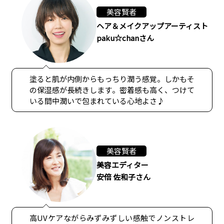
美容賢者
ヘア＆メイクアップアーティスト
paku☆chanさん
塗ると肌が内側からもっちり潤う感覚。しかもそ
の保湿感が長続きします。密着感も高く、つけて
いる間中潤いで包まれている心地よさ♪
美容賢者
美容エディター
安倍 佐和子さん
高UVケアながらみずみずしい感触でノンストレ