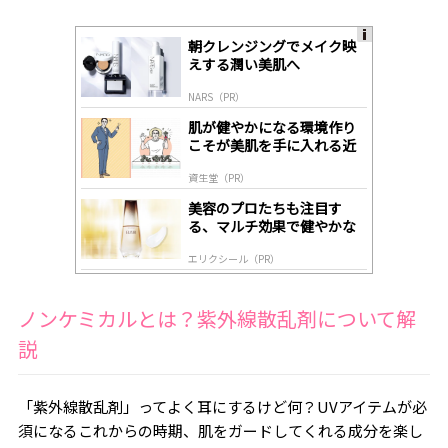
朝クレンジングでメイク映
A
えする潤い美肌へ
ds
by
NARS（PR）
lo
gl
肌が健やかになる環境作り
y
こそが美肌を手に入れる近
道
資生堂（PR）
美容のプロたちも注目す
る、マルチ効果で健やかな
肌へ導く高機能美容液
エリクシール（PR）
ノンケミカルとは？紫外線散乱剤について解
説
「紫外線散乱剤」ってよく耳にするけど何？UVアイテムが必
須になるこれからの時期、肌をガードしてくれる成分を楽し