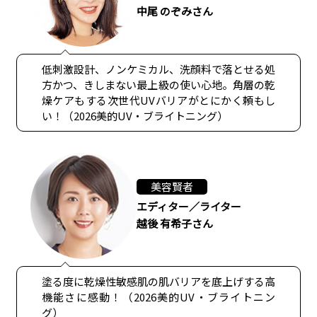
中尾 のぞみさん
低刺激設計、ノンケミカル、洗顔料で落とせる処
方かつ、きしまない最上級の使い心地。角層の乾
燥ケアもする次世代UVバリアがとにかく頼もし
い！（2026美的UV・ブライトニング）
美容賢者
エディター／ライター
越後 有希子さん
塗る度に乾燥性敏感肌の肌バリアを底上げする高
機能さに感動！（2026美的UV・ブライトニン
グ）