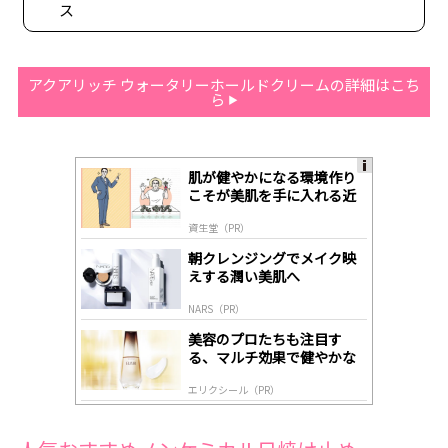
ス
アクアリッチ ウォータリーホールドクリームの詳細はこち
ら
肌が健やかになる環境作り
A
こそが美肌を手に入れる近
ds
道
by
資生堂（PR）
lo
gl
朝クレンジングでメイク映
y
えする潤い美肌へ
NARS（PR）
美容のプロたちも注目す
る、マルチ効果で健やかな
肌へ導く高機能美容液
エリクシール（PR）