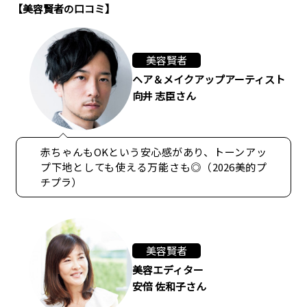
【美容賢者の口コミ】
美容賢者
ヘア＆メイクアップアーティスト
向井 志臣さん
赤ちゃんもOKという安心感があり、トーンアッ
プ下地としても使える万能さも◎（2026美的プ
チプラ）
美容賢者
美容エディター
安倍 佐和子さん