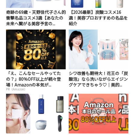
奇跡の69歳・天野佳代子さん的
【2026最新】炭酸コスメ16
衝撃名品コスメ3選【あなたの
選！美容プロおすすめの名品を
未来へ繋がる美容予言の...
紹介
「え、こんなセールやってた
シワ改善も期待大！花王の「炭
の？」80％OFF以上が続々登
酸泡」なら洗いながらエイジン
場！Amazonの本気が...
グケアできちゃう♡｜美的...
PR（Amazon）