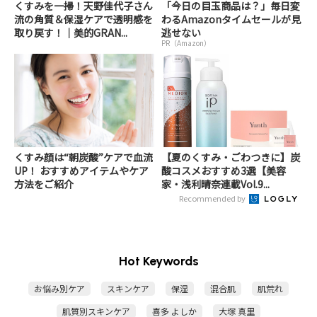
くすみを一掃！天野佳代子さん
「今日の目玉商品は？」毎日変
流の角質＆保湿ケアで透明感を
わるAmazonタイムセールが見
取り戻す！｜美的GRAN...
逃せない
PR（Amazon）
くすみ顔は“朝炭酸”ケアで血流
【夏のくすみ・ごわつきに】炭
UP！ おすすめアイテムやケア
酸コスメおすすめ3選【美容
方法をご紹介
家・浅利晴奈連載Vol.9...
Recommended by
Hot Keywords
お悩み別ケア
スキンケア
保湿
混合肌
肌荒れ
肌質別スキンケア
喜多 よしか
大塚 真里