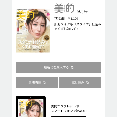
9
月号
7月22日 ￥1,100
肌もメイクも「スタミナ」仕込み
でくずれ知らず！
最新号を購入する
定期購読
試し読み
美的がタブレットや
スマートフォンで読める！