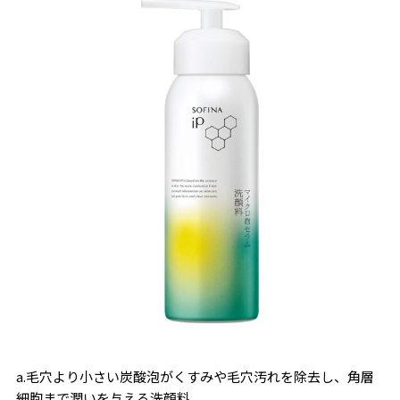
a.毛穴より小さい炭酸泡がくすみや毛穴汚れを除去し、角層
細胞まで潤いを与える洗顔料。