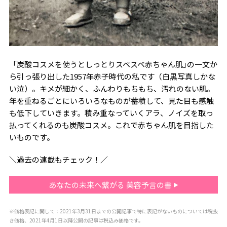
「炭酸コスメを使うとしっとりスベスベ赤ちゃん肌｣の一文か
ら引っ張り出した1957年赤子時代の私です（白黒写真しかな
い泣）。キメが細かく、ふんわりもちもち、汚れのない肌。
年を重ねるごとにいろいろなものが蓄積して、見た目も感触
も低下していきます。積み重なっていくアラ、ノイズを取っ
払ってくれるのも炭酸コスメ。これで赤ちゃん肌を目指した
いものです。
＼過去の連載もチェック！／
あなたの未来へ繋がる 美容予言の書
※価格表記に関して：2021年3月31日までの公開記事で特に表記がないものについては税抜
き価格、2021年4月1日以降公開の記事は税込み価格です。