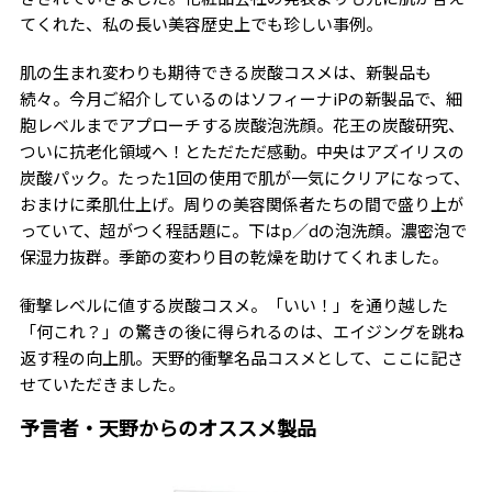
てくれた、私の長い美容歴史上でも珍しい事例。
肌の生まれ変わりも期待できる炭酸コスメは、新製品も
続々。今月ご紹介しているのはソフィーナiPの新製品で、細
胞レベルまでアプローチする炭酸泡洗顔。花王の炭酸研究、
ついに抗老化領域へ！とただただ感動。中央はアズイリスの
炭酸パック。たった1回の使用で肌が一気にクリアになって、
おまけに柔肌仕上げ。周りの美容関係者たちの間で盛り上が
っていて、超がつく程話題に。下はp／dの泡洗顔。濃密泡で
保湿力抜群。季節の変わり目の乾燥を助けてくれました。
衝撃レベルに値する炭酸コスメ。「いい！」を通り越した
「何これ？」の驚きの後に得られるのは、エイジングを跳ね
返す程の向上肌。天野的衝撃名品コスメとして、ここに記さ
せていただきました。
予言者・天野からのオススメ製品