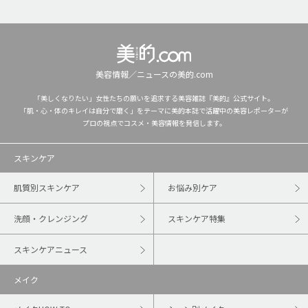
美容情報／ニュースの美的.com
「美しくなりたい」女性たちの願いを追求する美容雑誌『美的』公式サイト。
「肌・心・体のキレイは自分で磨く」をテーマに美的本誌で活躍中の美容レポーターが
プロの視点でコスメ・美容情報を発信します。
スキンケア
肌質別スキンケア
お悩み別ケア
洗顔・クレンジング
スキンケア特集
スキンケアニュース
メイク