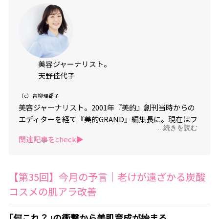
美容ジャーナリスト。
天野佳代子
（c）青柳理都子
美容ジャーナリスト。2001年『美的』創刊当時からの
エディターを経て『美的GRAND』編集長に。現在はフ
...続きを読む
リーランスで活動中。老けない美容をまとめた新刊
関連記事をcheck▶︎
『60歳の｢キレイの壁｣をのりこえる』（主婦の友社）
が4月22日発売。YouTubeチャンネル｢天野佳代子の大
人美容｣は登録者がもうすぐ20万人！毎週水曜日と土曜
【第35回】今月の予言｜老けが遠ざかる炭酸
日の20時配信中。
コスメの肌アラ改善
｢何これ？｣の衝撃から美肌育成が始まる