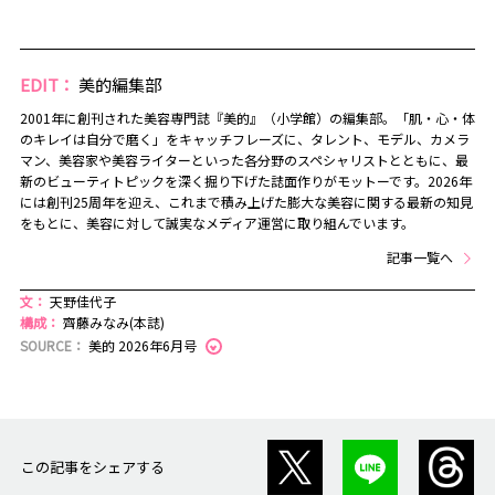
EDIT：
美的編集部
2001年に創刊された美容専門誌『美的』（小学館）の編集部。「肌・心・体
のキレイは自分で磨く」をキャッチフレーズに、タレント、モデル、カメラ
マン、美容家や美容ライターといった各分野のスペシャリストとともに、最
新のビューティトピックを深く掘り下げた誌面作りがモットーです。2026年
には創刊25周年を迎え、これまで積み上げた膨大な美容に関する最新の知見
をもとに、美容に対して誠実なメディア運営に取り組んでいます。
記事一覧へ
文：
天野佳代子
構成：
齊藤みなみ(本誌)
SOURCE：
美的 2026年6月号
この記事をシェアする