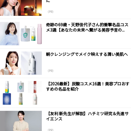
に
（PR）
奇跡の69歳・天野佳代子さん的衝撃名品コス
メ3選【あなたの未来へ繋がる美容予言の...
朝クレンジングでメイク映えする潤い美肌へ
（PR）
【2026最新】炭酸コスメ16選！美容プロおす
すめの名品を紹介
【友利 新先生が解説】ハチミツ研究＆先進サ
イエンス
（PR）