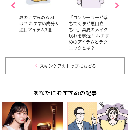
プチプ
夏のくすみの原因
「コンシーラーが落
山崎
4選！
は？ おすすめ成分＆
ちてくまが悪目立
「日
気ア
注目アイテム3選
ち…」真夏のメイク
カバ
崩れを撃退！ おすす
大公
めのアイテムとテク
サプ
ニックとは？
スキンケアのトップにもどる
あなたにおすすめの記事