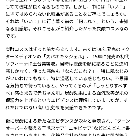
もてて機嫌が良くなるものです。しかし、中には「いい！」
に当てはめられない化粧品があることをご存じでしょうか。
それは「いい！」に行き着く前の「何これ？」という、未知
なる肌感触。それこそ私がご紹介したかった炭酸コスメなの
です。
炭酸コスメはずっと前からあります。古くは’06年発売のドク
ターメディオンの「スパオキシジェル」、’15年に発売の初代
ソフィーナiP土台美容液。当時は炭酸を顔に塗ることに違和
感しかなく、使った感触も「なんだこれ？」。特に肌なじみ
がいいわけでもなく、特に浸透している感じもない。不思議
な気持ちで待っていると、やってくるのが「しっとりすべす
べ」感のまるで赤ちゃん肌。炭酸効果による血流改善が肌の
保湿力を上げるというエビデンスは理解していましたが、そ
れだけではない高い肌効果を実感できたのです。
後に炭酸による新たなエビデンスが次々と発表され、“ターン
オーバーを整える”“毛穴ケア”“ニキビケア”などどんどん上書
きされていきました。化粧品会社の発表よりも先に肌が答え