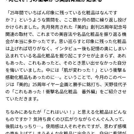
「25年間でいちばん印象に残っている化粧品はなんです
か？」というような質問を、ここ数か月の間に繰り返し投げ
かけられました。先月発売された『美的』創刊25周年記念号
関連の取材で、これまでの美容法や名品化粧品を振り返る機
会が本当に多かったです。思い巡らすと印象に残った化粧品
は上げれば切りがなく、インタビュー後も記憶の奥にしまい
込まれている名品化粧品を掘り起こすクセが止まらず、あれ
もあった、これもあったと、そのとき思い出せなかった自分
を悔いていました。中には「肌が変わった！」という衝撃＆
感動化粧品もあったのに…。ということで、今月のこのペー
ジは『美的』25周年イヤー企画と勝手に銘打ち、天野佳代子
の「これもあった！衝撃名品化粧品 番外編」をご紹介させ
ていただきます。
ちなみにあなたが「これはいい！」と思える化粧品はどんな
ものですか？ 気持ち良くのび広がりながらぐんぐん入って、
後肌はもっちり…。使用感は人それぞれですが、思わず感嘆
の声を上げてしまうそんな化粧品に出合うと、自分に希望が