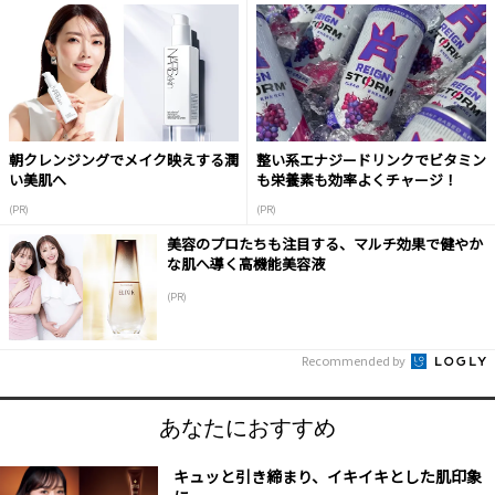
朝クレンジングでメイク映えする潤
整い系エナジードリンクでビタミン
い美肌へ
も栄養素も効率よくチャージ！
(PR)
(PR)
美容のプロたちも注目する、マルチ効果で健やか
な肌へ導く高機能美容液
(PR)
Recommended by
あなたにおすすめ
キュッと引き締まり、イキイキとした肌印象