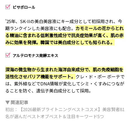
ビサボロール
’25年、SK-IIの美白美容液にキー成分として初採用され、今
期ランクインした美容液にも配合。
カモミールの花からとれ
る精油に含まれる低刺激性成分で抗炎症効果が高く、肌の赤
みに効果を発揮。韓国では美白成分としても知られる。
アルテロモナス発酵エキス
深海の微生物から生まれた海洋由来成分で、肌の免疫細胞を
活性化させバリア機能をサポート。
クレ・ド・ポー ボーテで
は、紫外線などでDNA情報が変化してシミ・くすみにつなが
ることを防ぐ、遺伝子美白成分として採用。
▼ 関連記事
初出：【2026最新ブライトニングベストコスメ】美容賢者81
名が選んだベストオブベスト＆注目キーワード5つ