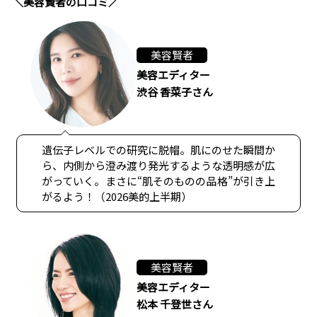
＼美容賢者の口コミ／
美容賢者
美容エディター
渋谷 香菜子さん
遺伝子レベルでの研究に脱帽。肌にのせた瞬間か
ら、内側から澄み渡り発光するような透明感が広
がっていく。まさに“肌そのものの品格”が引き上
がるよう！（2026美的上半期）
美容賢者
美容エディター
松本 千登世さん