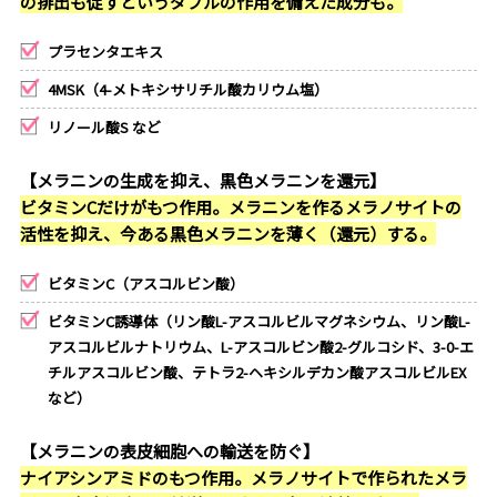
の排出も促すというダブルの作用を備えた成分も。
プラセンタエキス
4MSK（4-メトキシサリチル酸カリウム塩）
リノール酸S など
【メラニンの生成を抑え、黒色メラニンを還元】
ビタミンCだけがもつ作用。メラニンを作るメラノサイトの
活性を抑え、今ある黒色メラニンを薄く（還元）する。
ビタミンC（アスコルビン酸）
ビタミンC誘導体（リン酸L-アスコルビルマグネシウム、リン酸L-
アスコルビルナトリウム、L-アスコルビン酸2-グルコシド、3-0-エ
チルアスコルビン酸、テトラ2-ヘキシルデカン酸アスコルビルEX
など）
【メラニンの表皮細胞への輸送を防ぐ】
ナイアシンアミドのもつ作用。メラノサイトで作られたメラ