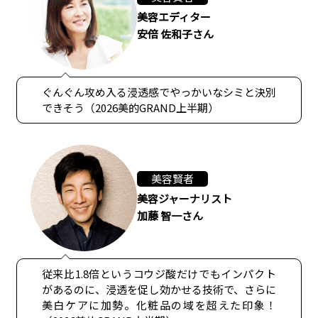
美容エディター
安倍 佐和子さん
ぐんぐん攻め入る浸透感でやっかいなシミと決別
できそう（2026美的GRAND上半期）
美容賢者
美容ジャーナリスト
加藤 智一さん
従来比1.8倍というコウジ酸だけでもインパクト
があるのに、浸透を促し効かせる技術で、さらに
美白ケアに加勢。化粧品の域を超えた印象！