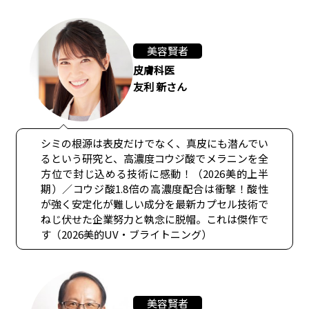
美容賢者
皮膚科医
友利 新さん
シミの根源は表皮だけでなく、真皮にも潜んでい
るという研究と、高濃度コウジ酸でメラニンを全
方位で封じ込める技術に感動！（2026美的上半
期）／コウジ酸1.8倍の高濃度配合は衝撃！酸性
が強く安定化が難しい成分を最新カプセル技術で
ねじ伏せた企業努力と執念に脱帽。これは傑作で
す（2026美的UV・ブライトニング）
美容賢者