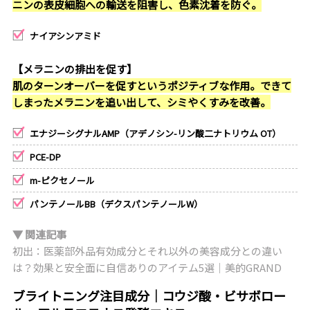
ニンの表皮細胞への輸送を阻害し、色素沈着を防ぐ。
ナイアシンアミド
【メラニンの排出を促す】
肌のターンオーバーを促すというポジティブな作用。できて
しまったメラニンを追い出して、シミやくすみを改善。
エナジーシグナルAMP（アデノシン-リン酸二ナトリウム OT）
PCE-DP
m-ピクセノール
パンテノールBB（デクスパンテノールW）
▼ 関連記事
初出：医薬部外品有効成分とそれ以外の美容成分との違い
は？効果と安全面に自信ありのアイテム5選｜美的GRAND
ブライトニング注目成分｜コウジ酸・ビサボロー