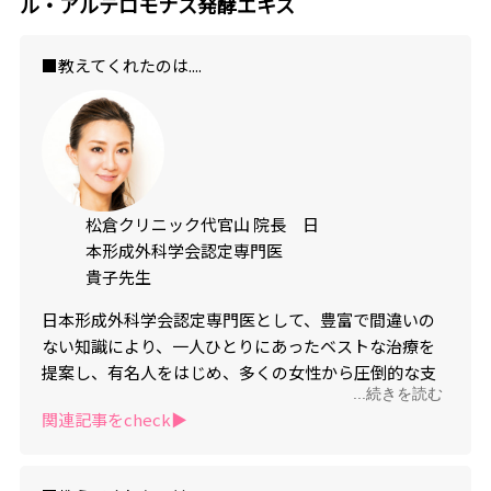
ル・アルテロモナス発酵エキス
■教えてくれたのは....
松倉クリニック代官山 院長 日
本形成外科学会認定専門医
貴子先生
日本形成外科学会認定専門医として、豊富で間違いの
ない知識により、一人ひとりにあったベストな治療を
提案し、有名人をはじめ、多くの女性から圧倒的な支
...続きを読む
持。その美肌を支え続けている。また、女性の理想の
関連記事をcheck▶︎
美しさを持っており、雑誌などのメディアでも活躍中。