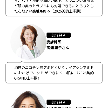
ら、バリア機能や潤いの低下、メラニンの増加な
ど肌の奥のトラブルにも対処できる。とろりとし
た心地よい感触も好み（2026美的上半期）
美容賢者
皮膚科医
髙瀬 聡子さん
独自のニコチン酸アミドというナイアシンアミド
のおかげで、シミができにくい肌に（2026美的
GRAND上半期）
美容賢者