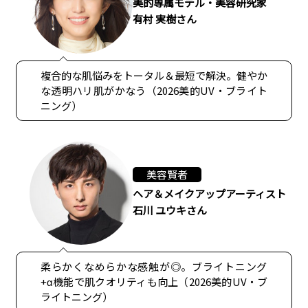
美的専属モデル・美容研究家
有村 実樹さん
複合的な肌悩みをトータル＆最短で解決。健やか
な透明ハリ肌がかなう（2026美的UV・ブライト
ニング）
美容賢者
ヘア＆メイクアップアーティスト
石川 ユウキさん
柔らかくなめらかな感触が◎。ブライトニング
+α機能で肌クオリティも向上（2026美的UV・ブ
ライトニング）