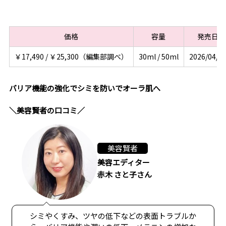
価格
容量
発売日
￥17,490 / ￥25,300（編集部調べ）
30ml / 50ml
2026/04/0
バリア機能の強化でシミを防いでオーラ肌へ
＼美容賢者の口コミ／
美容賢者
美容エディター
赤木 さと子さん
シミやくすみ、ツヤの低下などの表面トラブルか