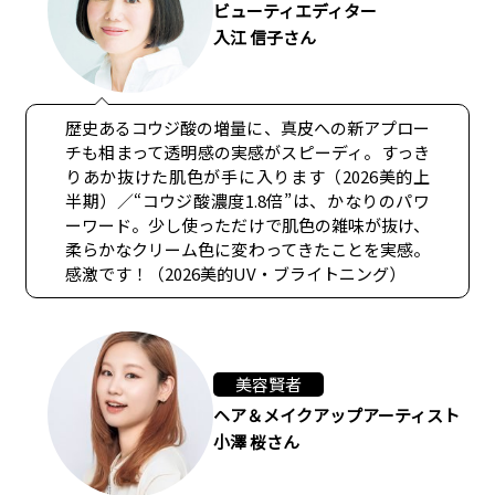
ビューティエディター
入江 信子さん
歴史あるコウジ酸の増量に、真皮への新アプロー
チも相まって透明感の実感がスピーディ。すっき
りあか抜けた肌色が手に入ります（2026美的上
半期）／“コウジ酸濃度1.8倍”は、かなりのパワ
ーワード。少し使っただけで肌色の雑味が抜け、
柔らかなクリーム色に変わってきたことを実感。
感激です！（2026美的UV・ブライトニング）
美容賢者
ヘア＆メイクアップアーティスト
小澤 桜さん