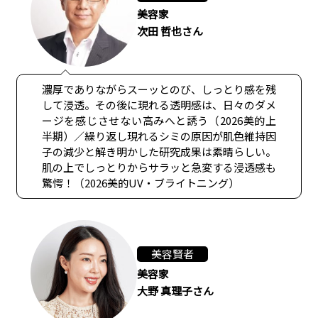
美容家
次田 哲也さん
濃厚でありながらスーッとのび、しっとり感を残
して浸透。その後に現れる透明感は、日々のダメ
ージを感じさせない高みへと誘う（2026美的上
半期）／繰り返し現れるシミの原因が肌色維持因
子の減少と解き明かした研究成果は素晴らしい。
肌の上でしっとりからサラッと急変する浸透感も
驚愕！（2026美的UV・ブライトニング）
美容賢者
美容家
大野 真理子さん