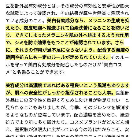
医薬部外品有効成分とは、その成分の有効性と安全性が膨大
な試験によって確認され、その結果が厚生労働省に承認され
ている成分のこと。
美白有効成分なら、メラニンの生成を抑
えたり、表皮細胞へ輸送されて色素沈着になることを防いだ
り、できてしまったメラニンを肌の外へ排出するような作用
で、シミを防ぐ効果をもつことが確認されています。さら
に、それらの作用が過不足にならないよう、配合する濃度の
範囲や処方にも一定のルールが定められています。
そのルー
ルを守って美白有効成分を配合したものだけが“美白コス
メ”と名乗ることができます。
美容成分は高濃度であればある程良いという風潮もあります
が、肌への安全性がしっかり担保されることも大事。
医薬部
外品はこの安全性を重視するために効き目が物足りない…と
見られることもありましたが、今季、そのジレンマを解消す
るようなものが登場しています。配合濃度を高めたり、浸透
処方でより肌に多く届けたり。コスメブランドがどんどん増
え、選択肢が無限大に広がっている今の時代だからこそ、安
全性と高い効果を両立した攻めの美白コスメには価値がある