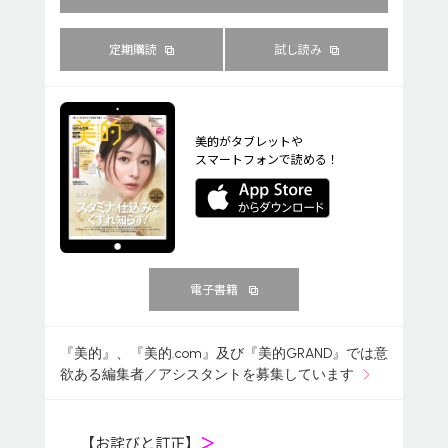
定期購読
試し読み
美的がタブレットや
スマートフォンで読める！
電子書籍
『美的』、『美的.com』及び『美的GRAND』では意
欲ある編集者／アシスタントを募集しています
【お詫びと訂正】
＞