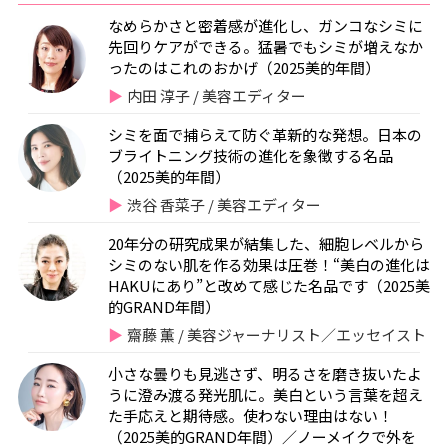
なめらかさと密着感が進化し、ガンコなシミに
先回りケアができる。猛暑でもシミが増えなか
ったのはこれのおかげ（2025美的年間）
内田 淳子 / 美容エディター
シミを面で捕らえて防ぐ革新的な発想。日本の
ブライトニング技術の進化を象徴する名品
（2025美的年間）
渋谷 香菜子 / 美容エディター
20年分の研究成果が結集した、細胞レベルから
シミのない肌を作る効果は圧巻！“美白の進化は
HAKUにあり”と改めて感じた名品です（2025美
的GRAND年間）
齋藤 薫 / 美容ジャーナリスト／エッセイスト
小さな曇りも見逃さず、明るさを磨き抜いたよ
うに澄み渡る発光肌に。美白という言葉を超え
た手応えと期待感。使わない理由はない！
（2025美的GRAND年間）／ノーメイクで外を