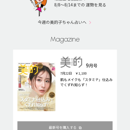
8/8〜8/14までの 運勢を見る
今週の美的子ちゃん占いへ
Magazine
9
月号
7月22日 ￥1,100
肌もメイクも「スタミナ」仕込み
でくずれ知らず！
最新号を購入する