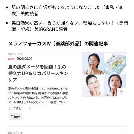
肌の明るさに自信がもてるようになりました（事務・30
歳）美的読者
美白効果が高い、香りが強くない、乾燥もしない！（専門
職・47歳）美的GRAND読者
メラノフォーカスIV［医薬部外品］の関連記事
Skin Care
2026.08.09
夏の肌ダメージを回復！肌の
持久力UP＆リカバリースキン
ケア
夏のダメージ肌を解消して、美の持久力アッ
プ！酷暑のお疲れ肌を回復させる鎮静＆浄化
スキンケアの方法から、美容のプロたちがリ
アルに実践している夏ダメージ最速リカバ…
すべて読む
日焼け
Skin Care