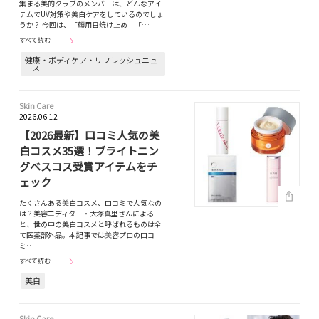
集まる美的クラブのメンバーは、どんなアイ
テムでUV対策や美白ケアをしているのでしょ
うか？ 今回は、「顔用日焼け止め」「…
すべて読む
健康・ボディケア・リフレッシュニュ
ース
Skin Care
2026.06.12
【2026最新】口コミ人気の美
白コスメ35選！ブライトニン
グベスコス受賞アイテムをチ
ェック
たくさんある美白コスメ、口コミで人気なの
は？美容エディター・大塚真里さんによる
と、世の中の美白コスメと呼ばれるものは全
て医薬部外品。本記事では美容プロの口コ
ミ…
すべて読む
美白
Skin Care