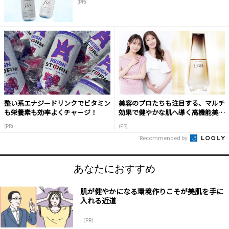
(PR)
整い系エナジードリンクでビタミン
美容のプロたちも注目する、マルチ
も栄養素も効率よくチャージ！
効果で健やかな肌へ導く高機能美容
液
(PR)
(PR)
Recommended by
あなたにおすすめ
肌が健やかになる環境作りこそが美肌を手に
入れる近道
（PR）