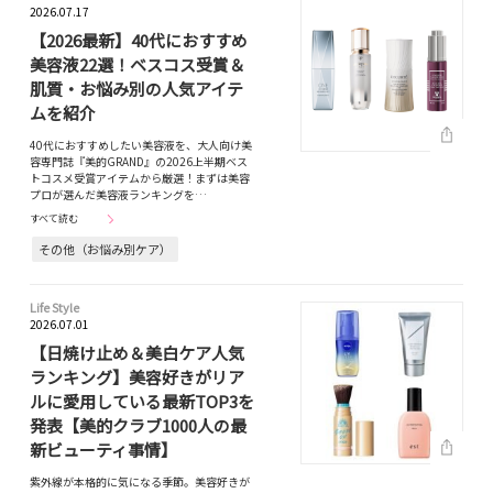
2026.07.17
【2026最新】40代におすすめ
美容液22選！ベスコス受賞＆
肌質・お悩み別の人気アイテ
ムを紹介
40代におすすめしたい美容液を、大人向け美
容専門誌『美的GRAND』の2026上半期ベス
トコスメ受賞アイテムから厳選！まずは美容
プロが選んだ美容液ランキングを…
すべて読む
その他（お悩み別ケア）
Life Style
2026.07.01
【日焼け止め＆美白ケア人気
ランキング】美容好きがリア
ルに愛用している最新TOP3を
発表【美的クラブ1000人の最
新ビューティ事情】
紫外線が本格的に気になる季節。美容好きが