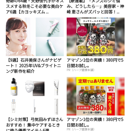
奇跡の64歳・天野佳代子がオス
【新連載】「メンズのシミ悩
スメする秋冬こそ必要な美白ケ
み、どうしたら…」美容家・神
ア6選【カヨッキズム ...
崎 恵さんがズバッと回答！...
【9選】石井美保さんがナビゲ
アマゾン1位の実績！380円で5
ート！ 2025年UV&ブライトニ
日間お試し。
PR（ハーブ健康本舗）
ング新作を紹介
【シミ対策】弓気田みずほさん
アマゾン1位の実績！380円で5
おすすめ！ 集中ケアするとき
日間お試し。
PR（ハーブ健康本舗）
に使う優秀アイテム6選