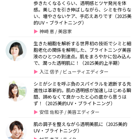
歩きたくなるくらい、透明感とツヤ発光を体
感。美しさを引き伸ばしながら、シミを作らな
い、増やさないケア、手応えありです（2025美
的UV・ブライトニング）
神崎 恵 / 美容家
生きた細胞を解析する世界初の技術でシミと細
胞老化の関係を解明した、ブライトニング美容
液のひとつの到達点。肌をまろやかに包み込ん
で、潤った透明肌に！（2025美的上半期）
入江 信子 / ビューティエディター
シミがシミを呼ぶ負のスパイラルを遮断する先
進性は革新的。肌の透明感が加速しはじめる瞬
間、諦めなくて良かったと心の底から思うは
ず！（2025美的UV・ブライトニング）
安倍 佐和子 / 美容エディター
肌の調子を整えながら透明美肌に（2025美的
UV・ブライトニング）