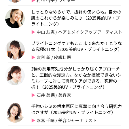
村花 杏子 / ライター
しっとりなめらかで、抜群の使い心地。自分の
肌のこれからが楽しみに♪（2025美的UV・ブ
ライトニング）
中山 友恵 / ヘア＆メイクアップアーティスト
ブライトニングケアもここまで来たか！とうな
る究極の1本（2025美的UV・ブライトニング）
友利 新 / 皮膚科医
3種の薬用有効成分がしっかり届くアプローチ
と、圧倒的な浸透力。なかなか撲滅できないシ
ミループに対して徹底ケアができる、究極の一
択！（2025美的UV・ブライトニング）
石井 美保 / 美容家
手強いシミの根本原因に真摯に向き合う研究力
はさすが（2025美的UV・ブライトニング）
永富 千晴 / 美容ジャーナリスト