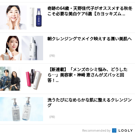
奇跡の64歳・天野佳代子がオススメする秋冬
こそ必要な美白ケア6選【カヨッキズム ...
朝クレンジングでメイク映えする潤い美肌へ
（PR）
【新連載】「メンズのシミ悩み、どうした
ら…」美容家・神崎 恵さんがズバッと回
答！...
洗うたびになめらかな肌に整えるクレンジン
グ
（PR）
Recommended by