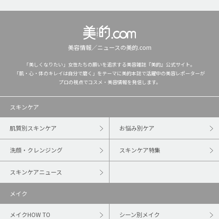
美容情報／ニュースの美的.com
「美しくなりたい」女性たちの願いを追求する美容雑誌『美的』公式サイト。
「肌・心・体のキレイは自分で磨く」をテーマに美的本誌で活躍中の美容レポーターが
プロの視点でコスメ・美容情報を発信します。
スキンケア
肌質別スキンケア
お悩み別ケア
洗顔・クレンジング
スキンケア特集
スキンケアニュース
メイク
メイクHOW TO
シーン別メイク