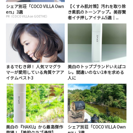
シェア別荘「COCO VILLA Own
【くすみ肌対策】汚れを取り除
ers」3選
き素肌のトーンアップ。美容賢
PR（COCO VILLA on GOETHE）
者イチ押しアイテム5選｜...
まるでむき卵！ 人気ママグラ
美白のトップブランドいえばコ
マーが愛用している角質ケアア
レ。間違いのない1本を求める
イテムベスト3
人に
美白の『HAKU』から最高傑作
シェア別荘「COCO VILLA Own
登場！【美的クラブ通信】
ers」3選