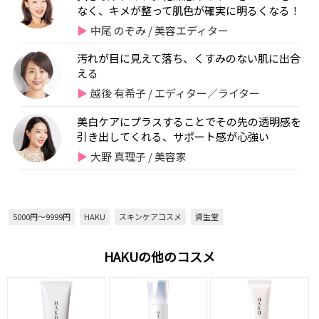
なく、キメが整って肌色が確実に明るくなる！
中尾 のぞみ / 美容エディター
汚れが目に見えて落ち、くすみのない肌に出合
える
越後 有希子 / エディター／ライター
美白ケアにプラスすることでその先の透明感を
引き出してくれる、サポート感が心強い
大野 真理子 / 美容家
5000円～9999円
HAKU
スキンケアコスメ
資生堂
HAKUの他のコスメ