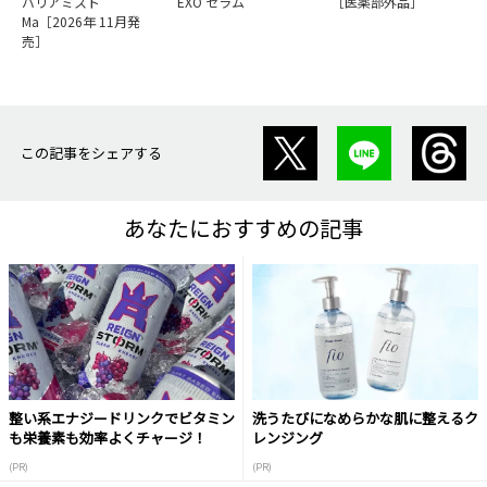
バリアミスト
EXO セラム
［医薬部外品］
Ma［2026年 11月発
売］
この記事をシェアする
あなたにおすすめの記事
整い系エナジードリンクでビタミン
洗うたびになめらかな肌に整えるク
も栄養素も効率よくチャージ！
レンジング
(PR)
(PR)