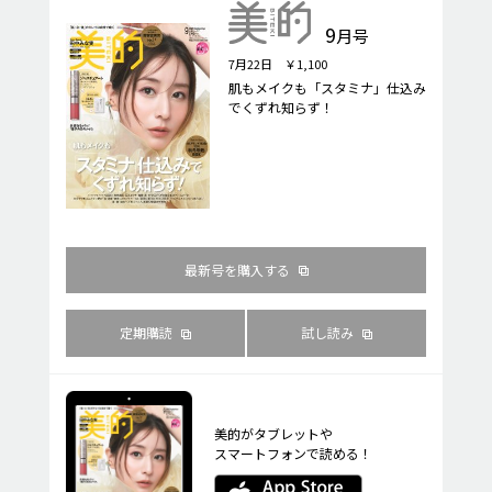
9
月号
7月22日 ￥1,100
肌もメイクも「スタミナ」仕込み
でくずれ知らず！
最新号を購入する
定期購読
試し読み
美的がタブレットや
スマートフォンで読める！