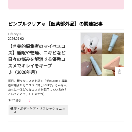
ピンプルクリア e ［医薬部外品］の関連記事
Life Style
2026.07.02
【＃美的編集者のマイベスコ
ス】睡眠や乾燥、ニキビなど
日々の悩みを解消する優秀コ
スメでキレイをキープ
♪（2026年月）
毎月、様々なコスメを試す「美的.com」編集
者は誰よりもコスメに詳しいはず。そんな人
たちは一体どんなコスメを愛用しているの？
ということで、X（Twitter）…
すべて読む
健康・ボディケア・リフレッシュニュ
ース