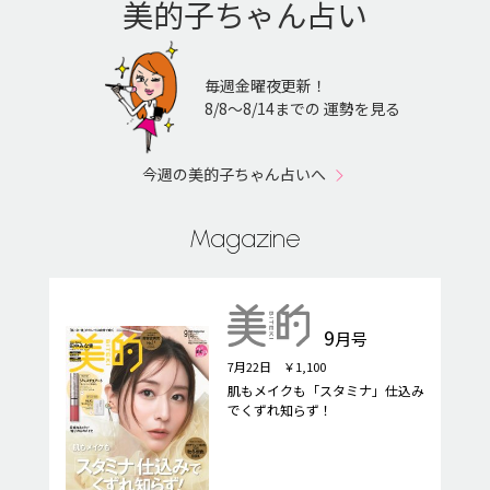
美的子ちゃん占い
毎週金曜夜更新！
8/8〜8/14までの 運勢を見る
今週の美的子ちゃん占いへ
Magazine
9
月号
7月22日 ￥1,100
肌もメイクも「スタミナ」仕込み
でくずれ知らず！