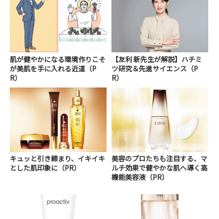
肌が健やかになる環境作りこそ
【友利 新先生が解説】ハチミ
が美肌を手に入れる近道（P
ツ研究＆先進サイエンス（P
R）
R）
キュッと引き締まり、イキイキ
美容のプロたちも注目する、マ
とした肌印象に（PR）
ルチ効果で健やかな肌へ導く高
機能美容液（PR）