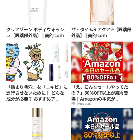
クリアゾーン ボディウォッシ
ザ・タイムR アクア e［医薬部
ュ［医薬部外品］ | 美的.com
外品］ | 美的.com
「詰まり毛穴」を「ニキビ」に
「え、こんなセールやってた
進行させないために！ どんな
の？」80％OFF以上が続々登
成分が必要？ おすすめア...
場！Amazonの本気が...
PR（Amazon）