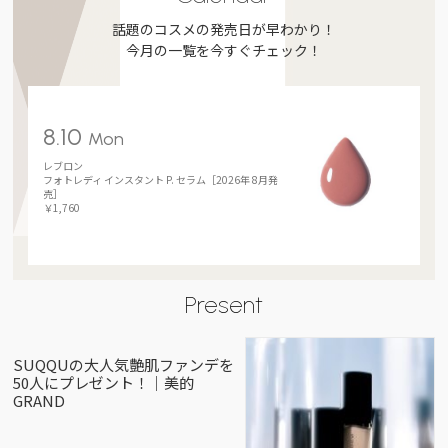
話題のコスメの発売日が早わかり！
今月の一覧を今すぐチェック！
8.10
Mon
レブロン
フォトレディ インスタント P. セラム［2026年 8月発
売］
￥1,760
Present
SUQQUの大人気艶肌ファンデを
50人にプレゼント！｜美的
GRAND