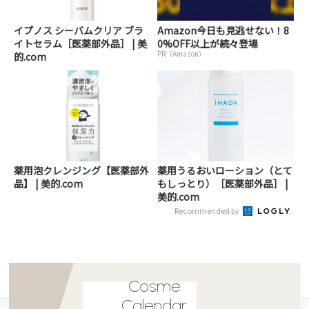
イプノス シーバムクリア ブラ
Amazon今日も見逃せない！8
イトセラム［医薬部外品］ | 美
0%OFF以上が続々登場
PR（Amazon）
的.com
薬用泡クレンジング【医薬部外
薬用うるおいローション（とて
品】 | 美的.com
もしっとり）［医薬部外品］ |
美的.com
Recommended by
Cosme
Calendar