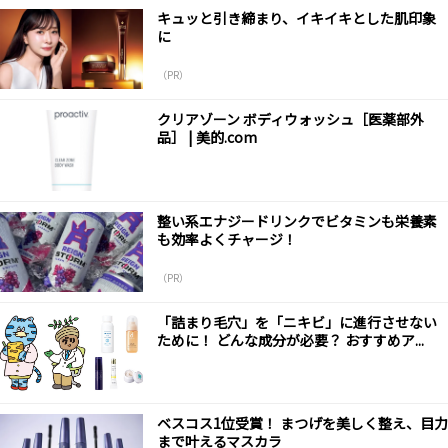
キュッと引き締まり、イキイキとした肌印象
に
（PR）
クリアゾーン ボディウォッシュ［医薬部外
品］ | 美的.com
整い系エナジードリンクでビタミンも栄養素
も効率よくチャージ！
（PR）
「詰まり毛穴」を「ニキビ」に進行させない
ために！ どんな成分が必要？ おすすめア...
ベスコス1位受賞！ まつげを美しく整え、目力
まで叶えるマスカラ