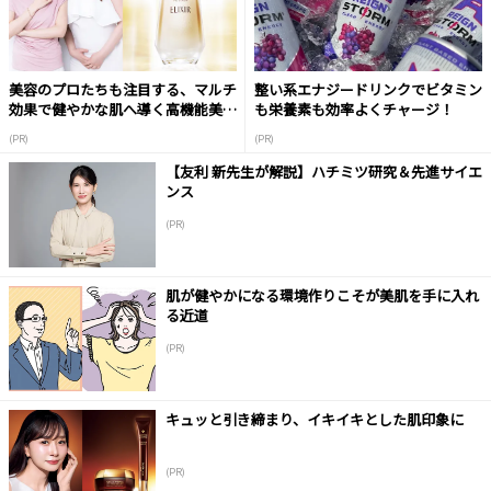
美容のプロたちも注目する、マルチ
整い系エナジードリンクでビタミン
効果で健やかな肌へ導く高機能美容
も栄養素も効率よくチャージ！
液
(PR)
(PR)
【友利 新先生が解説】ハチミツ研究＆先進サイエ
ンス
(PR)
肌が健やかになる環境作りこそが美肌を手に入れ
る近道
(PR)
キュッと引き締まり、イキイキとした肌印象に
(PR)