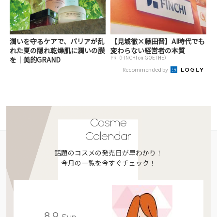
潤いを守るケアで、バリアが乱
【見城徹×藤田晋】AI時代でも
れた夏の隠れ乾燥肌に潤いの膜
変わらない経営者の本質
PR（FINCHI on GOETHE）
を｜美的GRAND
Recommended by
Cosme
Calendar
話題のコスメの発売日が早わかり！
今月の一覧を今すぐチェック！
8.9
Sun