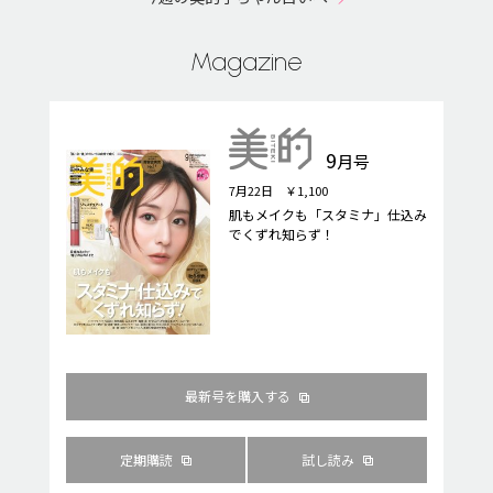
Magazine
9
月号
7月22日 ￥1,100
肌もメイクも「スタミナ」仕込み
でくずれ知らず！
最新号を購入する
定期購読
試し読み