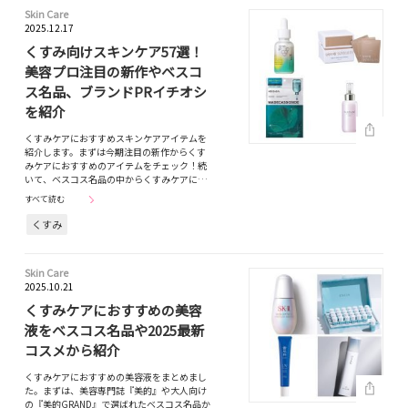
Skin Care
2025.12.17
くすみ向けスキンケア57選！
美容プロ注目の新作やベスコ
ス名品、ブランドPRイチオシ
を紹介
くすみケアにおすすめスキンケアアイテムを
紹介します。まずは今期注目の新作からくす
みケアにおすすめのアイテムをチェック！続
いて、ベスコス名品の中からくすみケアに…
すべて読む
くすみ
Skin Care
2025.10.21
くすみケアにおすすめの美容
液をベスコス名品や2025最新
コスメから紹介
くすみケアにおすすめの美容液をまとめまし
た。まずは、美容専門誌『美的』や大人向け
の『美的GRAND』で選ばれたベスコス名品か