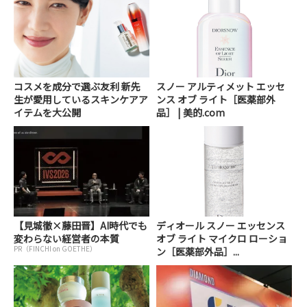
コスメを成分で選ぶ友利 新先
スノー アルティメット エッセ
生が愛用しているスキンケアア
ンス オブ ライト［医薬部外
イテムを大公開
品］ | 美的.com
【見城徹×藤田晋】AI時代でも
ディオール スノー エッセンス
変わらない経営者の本質
オブ ライト マイクロ ローショ
PR（FINCHI on GOETHE）
ン［医薬部外品］...