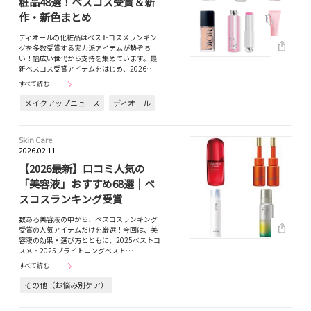
粧品48選！ベスコス受賞＆新
作・新色まとめ
ディオールの化粧品はベストコスメランキン
グを多数受賞する実力派アイテムが勢ぞろ
い！幅広い世代から支持を集めています。最
新ベスコス受賞アイテムをはじめ、2026…
すべて読む
メイクアップニュース
ディオール
Skin Care
2026.02.11
【2026最新】口コミ人気の
「美容液」おすすめ68選｜ベ
スコスランキング受賞
数ある美容液の中から、ベスコスランキング
受賞の人気アイテムだけを厳選！今回は、美
容液の効果・選び方とともに、2025ベストコ
スメ・2025ブライトニングベスト…
すべて読む
その他（お悩み別ケア）