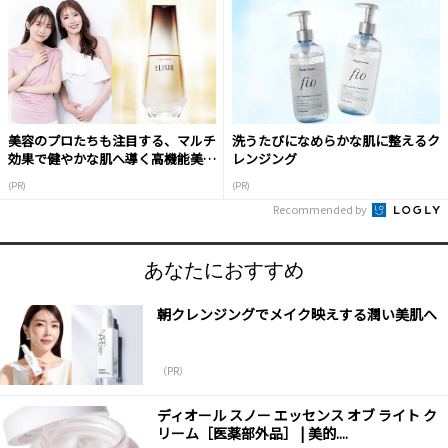
美容のプロたちも注目する、マルチ
洗うたびになめらかな肌に整えるク
効果で健やかな肌へ導く高機能美容
レンジング
液
(PR)
(PR)
Recommended by
あなたにおすすめ
朝クレンジングでメイク映えする潤い美肌へ
（PR）
ディオール スノー エッセンス オブ ライト ク
リーム［医薬部外品］ | 美的....