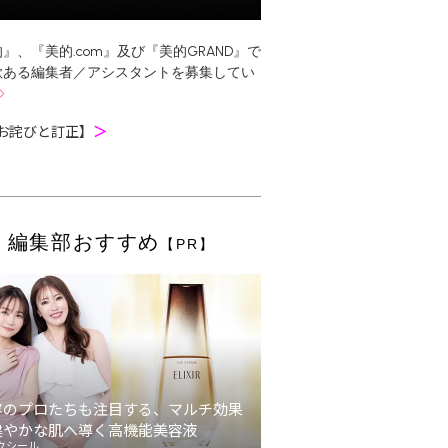
』、『美的.com』及び『美的GRAND』で
欲ある編集者／アシスタントを募集してい
お詫びと訂正】
＞
編集部おすすめ
【PR】
容のプロたちも注目する、マルチ効果
健やかな肌へ導く高機能美容液
クシール