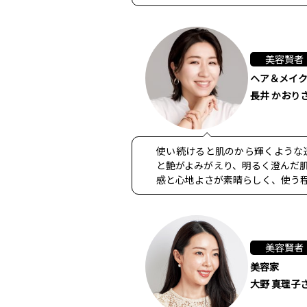
美容賢者
ヘア＆メイ
長井 かおり
使い続けると肌のから輝くような
と艶がよみがえり、明るく澄んだ肌
感と心地よさが素晴らしく、使う程に
美容賢者
美容家
大野 真理子