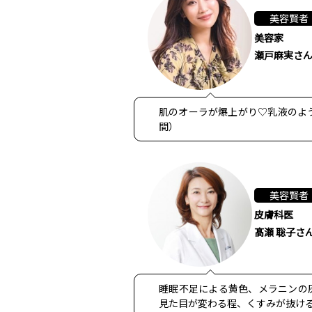
美容賢者
美容家
瀬戸麻実さ
肌のオーラが爆上がり♡乳液のよう
間）
美容賢者
皮膚科医
髙瀬 聡子さ
睡眠不足による黄色、メラニンの
見た目が変わる程、くすみが抜けるの