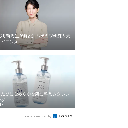
友利 新先生が解説】ハチミツ研究＆先
サイエンス
ン
うたびになめらかな肌に整えるクレン
ング
ルタ
Recommended by