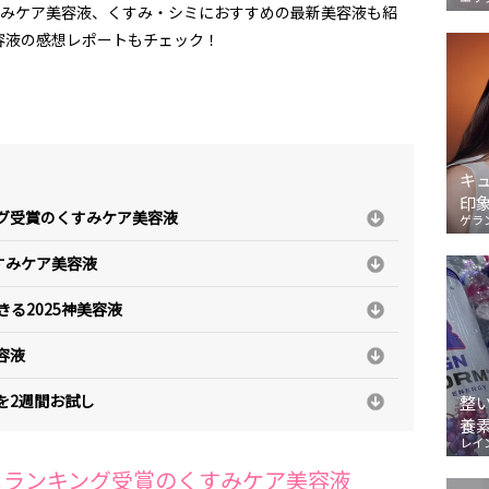
くすみケア美容液、くすみ・シミにおすすめの最新美容液も紹
容液の感想レポートもチェック！
キ
印
ング受賞のくすみケア美容液
ゲラ
すみケア美容液
る2025神美容液
容液
を2週間お試し
整
養
レイ
スメランキング受賞のくすみケア美容液