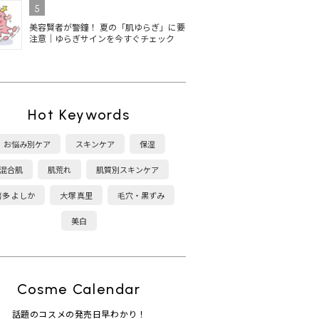
5
美容賢者が警鐘！ 夏の「肌ゆらぎ」に要
注意｜ゆらぎサインを今すぐチェック
Hot Keywords
お悩み別ケア
スキンケア
保湿
混合肌
肌荒れ
肌質別スキンケア
喜多 よしか
大塚 真里
毛穴・黒ずみ
美白
Cosme Calendar
話題のコスメの発売日早わかり！