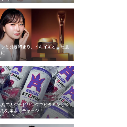
ュッと引き締まり、イキイキとした肌
象に
ン
い系エナジードリンクでビタミンも栄
素も効率よくチャージ！
ンストーム