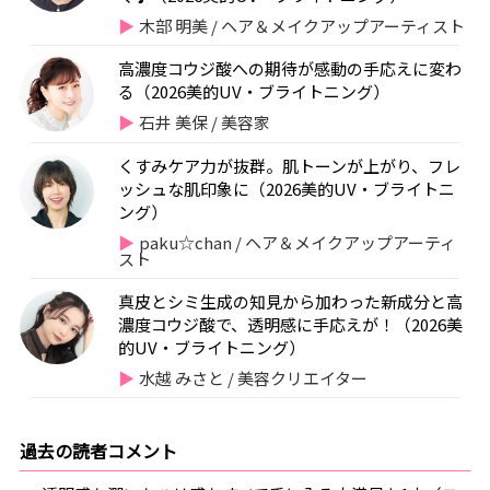
木部 明美 / ヘア＆メイクアップアーティスト
高濃度コウジ酸への期待が感動の手応えに変わ
る（2026美的UV・ブライトニング）
石井 美保 / 美容家
くすみケア力が抜群。肌トーンが上がり、フレ
ッシュな肌印象に（2026美的UV・ブライトニ
ング）
paku☆chan / ヘア＆メイクアップアーティ
スト
真皮とシミ生成の知見から加わった新成分と高
濃度コウジ酸で、透明感に手応えが！（2026美
的UV・ブライトニング）
水越 みさと / 美容クリエイター
過去の読者コメント