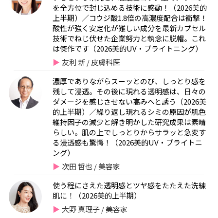
を全方位で封じ込める技術に感動！（2026美的
上半期）／コウジ酸1.8倍の高濃度配合は衝撃！
酸性が強く安定化が難しい成分を最新カプセル
技術でねじ伏せた企業努力と執念に脱帽。これ
は傑作です（2026美的UV・ブライトニング）
友利 新 / 皮膚科医
濃厚でありながらスーッとのび、しっとり感を
残して浸透。その後に現れる透明感は、日々の
ダメージを感じさせない高みへと誘う（2026美
的上半期）／繰り返し現れるシミの原因が肌色
維持因子の減少と解き明かした研究成果は素晴
らしい。肌の上でしっとりからサラッと急変す
る浸透感も驚愕！（2026美的UV・ブライトニ
ング）
次田 哲也 / 美容家
使う程にさえた透明感とツヤ感をたたえた洗練
肌に！（2026美的上半期）
大野 真理子 / 美容家