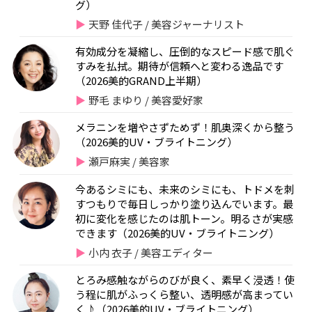
グ）
天野 佳代子 / 美容ジャーナリスト
有効成分を凝縮し、圧倒的なスピード感で肌ぐ
すみを払拭。期待が信頼へと変わる逸品です
（2026美的GRAND上半期）
野毛 まゆり / 美容愛好家
メラニンを増やさずためず！肌奥深くから整う
（2026美的UV・ブライトニング）
瀬戸麻実 / 美容家
今あるシミにも、未来のシミにも、トドメを刺
すつもりで毎日しっかり塗り込んでいます。最
初に変化を感じたのは肌トーン。明るさが実感
できます（2026美的UV・ブライトニング）
小内 衣子 / 美容エディター
とろみ感触ながらのびが良く、素早く浸透！使
う程に肌がふっくら整い、透明感が高まってい
く♪（2026美的UV・ブライトニング）