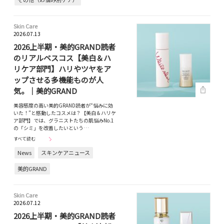
Skin Care
2026.07.13
2026上半期・美的GRAND読者
のリアルベスコス【美白＆ハ
リケア部門】ハリやツヤをア
ップさせる多機能ものが人
気。｜美的GRAND
美容感度の高い美的GRAND読者が“悩みに効
いた！”と感動したコスメは？【美白＆ハリケ
ア部門】では、グラニストたちの肌悩みNo.1
の「シミ」を改善したいという…
すべて読む
News
スキンケアニュース
美的GRAND
Skin Care
2026.07.12
2026上半期・美的GRAND読者