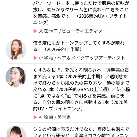
パワーワード。少し使っただけで肌色の雑味が
抜け、柔らかなクリーム色に変わってきたこと
を実感。感激です！（2026美的UV・ブライト
ニング）
入江 信子 / ビューティエディター
使う度に肌がトーンアップしてくすみが晴れ
る！（2026美的上半期）
小澤 桜 / ヘア＆メイクアップアーティスト
くすみを抜き、発光する明るさへ。透明感の質
まで変える1本（2026美的上半期）／透明感だ
けで終わらない肌の光の巡り方や、艶の質まで
変わる1本（2026美的GRAND上半期）／使う程
に“点”ではなく“面”で明るさを実感。鏡に映
る、自分の肌の明るさに感動する1本（2026美
的UV・ブライトニング）
神崎 恵 / 美容家
シミの根源は表皮だけでなく、真皮にも潜んで
いるという研究と、高濃度コウジ酸でメラニン