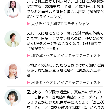
シミと真正面から向き合い、日に日に透明感が
安定する（2026美的上半期）／最新研究と技術
でシミと向き合う覚悟と底力は圧巻（2026美的
UV・ブライトニング）
大杉みどり / 国際エステティシャン
スムースに肌になじみ、贅沢な濃縮感を体感で
きます。日焼けしやすい肌なのに、使い始めて
からUVダメージを感じなくなり、感無量です
（2026美的上半期）
加勢 翼 / ヘア＆メイクアップアーティスト
心地よく浸透し、ただの白さではなく潤いに満
ちあふれた生き生き肌に導く（2026美的上半
期）
河嶋 希 / ヘア＆メイクアップアーティスト
歴史あるコウジ酸の増量に、真皮への新アプロ
ーチも相まって透明感の実感がスピーディ。す
っきりあか抜けた肌色が手に入ります（2026美
的上半期）／“コウジ酸濃度1.8倍”は、かなりの