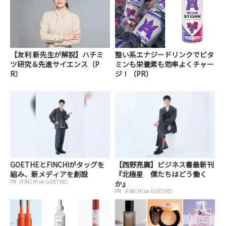
【友利 新先生が解説】ハチミ
整い系エナジードリンクでビタ
ツ研究＆先進サイエンス（P
ミンも栄養素も効率よくチャー
R）
ジ！（PR）
GOETHEとFINCHIがタッグを
【西野亮廣】ビジネス書最新刊
組み、新メディアを創設
『北極星 僕たちはどう働く
PR（FINCHI on GOETHE）
か』
PR（FINCHI on GOETHE）