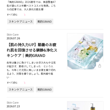
『美的GRAND』2026夏号では、美容賢者47
名が選んだ上半期ベストコスメを発表。こち
らの記事では、大人世代の肌を輝…
すべて読む
スキンケアニュース
美的GRAND
Skin Care
2026.07.26
【肌の持久力UP】酷暑のお疲
れ肌を回復させる鎮静&浄化ス
キンケア｜美的GRAND
去年は暑さに負けてしまいお手入れもやる気
が起きず、夏老けしてしまった…という人
も、今年こそ元気に美しいまま夏を乗り切れ
るよう、対策を練りましょう。紫外線や高
い…
すべて読む
スキンケアニュース
美的GRAND
Skin Care
2026.07.23