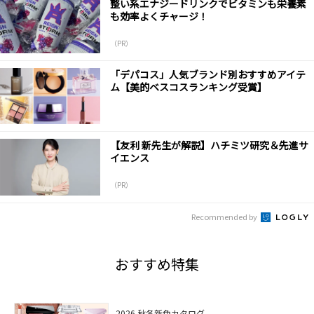
整い系エナジードリンクでビタミンも栄養素
も効率よくチャージ！
（PR）
「デパコス」人気ブランド別おすすめアイテ
ム【美的ベスコスランキング受賞】
【友利 新先生が解説】ハチミツ研究＆先進サ
イエンス
（PR）
Recommended by
おすすめ特集
2026 秋冬新色カタログ