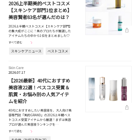
2026上半期美的ベストコスメ
【スキンケア部門1位まとめ】
美容賢者83名が選んだのは？
2026上半期ベストコスメ【スキンケア部門】
の集大成がここに！美のプロたちが厳選した
アイテムたちの中から1位をまとめました♡
すべて読む
スキンケアニュース
ベストコスメ
Skin Care
2026.07.17
【2026最新】40代におすすめ
美容液22選！ベスコス受賞＆
肌質・お悩み別の人気アイテ
ムを紹介
40代におすすめしたい美容液を、大人向け美
容専門誌『美的GRAND』の2026上半期ベス
トコスメ受賞アイテムから厳選！まずは美容
プロが選んだ美容液ランキングを…
すべて読む
その他（お悩み別ケア）