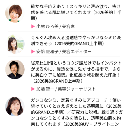
確かな手応えあり！スッキリと澄み渡り、抜け
感を感じる肌に導いてくれます（2026美的上半
期）
小林 ひろ美 / 美容家
ぐんぐん攻め入る浸透感でやっかいなシミと決
別できそう（2026美的GRAND上半期）
安倍 佐和子 / 美容エディター
従来比1.8倍というコウジ酸だけでもインパクト
があるのに、浸透を促し効かせる技術で、さら
に美白ケアに加勢。化粧品の域を超えた印象！
（2026美的GRAND上半期）
加藤 智一 / 美容ジャーナリスト
ガンコなシミ、定着ぐすみにアプローチ！使い
続けていくとさえざえとした透明肌に（2026美
的GRAND上半期）／研究力に脱帽。繰り返すガ
ンコなシミとくすみを晴らし、透明美白肌を約
束してくれます（2026美的UV・ブライトニン