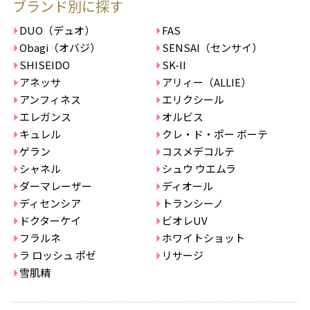
ブランド別に探す
DUO（デュオ）
FAS
Obagi（オバジ）
SENSAI（センサイ）
SHISEIDO
SK-II
アネッサ
アリィー（ALLIE）
アンフィネス
エリクシール
エレガンス
オルビス
キュレル
クレ・ド・ポー ボーテ
ゲラン
コスメデコルテ
シャネル
シュウ ウエムラ
ダーマレーザー
ディオール
ディセンシア
トランシーノ
ドクターケイ
ビオレUV
フラルネ
ホワイトショット
ラ ロッシュ ポゼ
リサージ
雪肌精