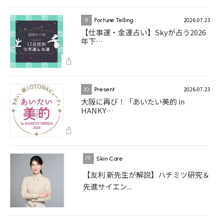
2026.07.23
9
Fortune Telling
【仕事運・金運占い】Skyが占う2026
年下…
2026.07.23
10
Present
大阪に再び！「あいたい美的 in
HANKY…
Skin Care
【友利 新先生が解説】ハチミツ研究＆
先進サイエン...