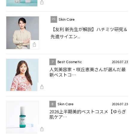
Skin Care
【友利 新先生が解説】ハチミツ研究＆
先進サイエン...
2026.07.23
7
Best Cosmetic
人気美容家・咲丘恵美さんが選んだ最
新ベストコ…
2026.07.23
8
Skin Care
2026上半期美的ベストコスメ【ゆらぎ
肌ケア…