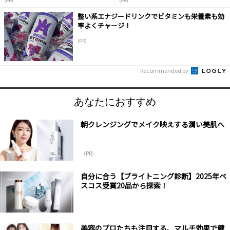
(PR)
(PR)
整い系エナジードリンクでビタミンも栄養素も効
率よくチャージ！
(PR)
Recommended by
あなたにおすすめ
朝クレンジングでメイク映えする潤い美肌へ
（PR）
自分に合う【ブライトニング診断】2025年ベ
スコス受賞20品から探索！
美容のプロたちも注目する、マルチ効果で健