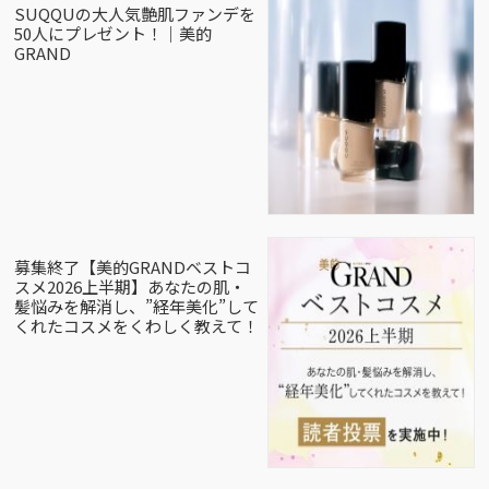
SUQQUの大人気艶肌ファンデを
50人にプレゼント！｜美的
GRAND
募集終了【美的GRANDベストコ
スメ2026上半期】あなたの肌・
髪悩みを解消し、”経年美化”して
くれたコスメをくわしく教えて！