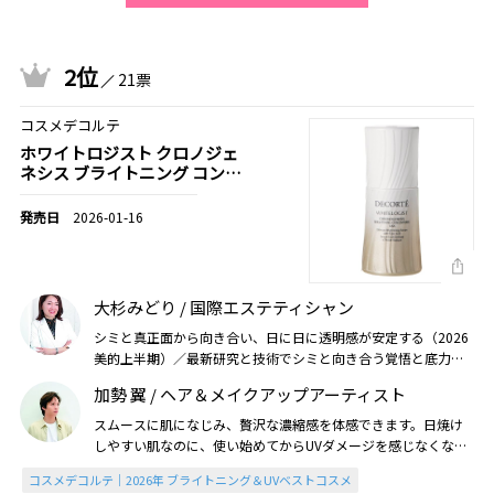
2位
21票
コスメデコルテ
ホワイトロジスト クロノジェ
ネシス ブライトニング コンセ
ントレイト 1.8X［医薬部外
品］
2026-01-16
大杉みどり / 国際エステティシャン
シミと真正面から向き合い、日に日に透明感が安定する（2026
美的上半期）／最新研究と技術でシミと向き合う覚悟と底力は
圧巻（2026美的UV・ブライトニング）
加勢 翼 / ヘア＆メイクアップアーティスト
スムースに肌になじみ、贅沢な濃縮感を体感できます。日焼け
しやすい肌なのに、使い始めてからUVダメージを感じなくな
り、感無量です（2026美的上半期）
コスメデコルテ｜2026年 ブライトニング＆UVベストコスメ