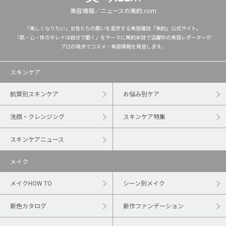
美容情報／ニュースの美的.com
「美しくなりたい」女性たちの願いを追求する美容雑誌『美的』公式サイト。
「肌・心・体のキレイは自分で磨く」をテーマに美的本誌で活躍中の美容レポーターが
プロの視点でコスメ・美容情報を発信します。
スキンケア
肌質別スキンケア
お悩み別ケア
洗顔・クレンジング
スキンケア特集
スキンケアニュース
メイク
メイクHOW TO
シーン別メイク
新色カタログ
新作ファンデーション