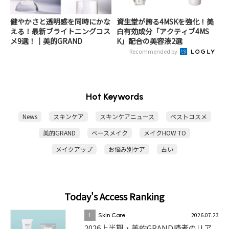
健やかさと透明感を同時にかな
資生堂が誇る4MSKを強化！美
える！最新ブライトニングコス
白有効成分「アクティブ4MS
メ9選！｜美的GRAND
K」配合の美容液2選
Recommended by
Hot Keywords
News
スキンケア
スキンケアニュース
ベストコスメ
美的GRAND
ベースメイク
メイクHOW TO
メイクアップ
お悩み別ケア
占い
Today's Access Ranking
2026.07.23
1
Skin Care
2026上半期・美的GRAND読者のリア