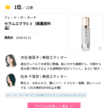
1位
22票
クレ・ド・ポー ボーテ
セラムエクラS Ⅱ［医薬部外
品］
2026-02-21
渋谷 香菜子 / 美容エディター
遺伝子レベルでの研究に脱帽。肌にのせた瞬間から、内側から
澄み渡り発光するような透明感が広がっていく。まさに“肌その
ものの品格”が引き上がるよう！（2026美的上半期）
松本 千登世 / 美容エディター
明るさ、なめらかさ、艶にハリ…とマルチ！毎朝、肌にハッと
する（2026美的GRAND上半期）
クレ・ド・ポー ボーテ｜2026年 ブライトニング＆UVベストコスメ
アイテムを詳しく見る