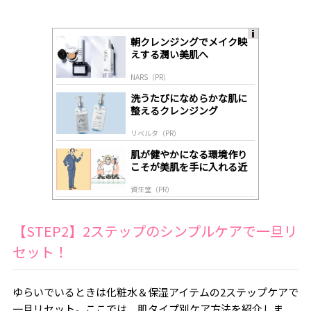
朝クレンジングでメイク映
A
えする潤い美肌へ
ds
by
NARS（PR）
lo
gl
洗うたびになめらかな肌に
y
整えるクレンジング
リベルタ（PR）
肌が健やかになる環境作り
こそが美肌を手に入れる近
道
資生堂（PR）
【STEP2】2ステップのシンプルケアで一旦リ
セット！
ゆらいでいるときは化粧水＆保湿アイテムの2ステップケアで
一旦リセット。ここでは、肌タイプ別ケア方法を紹介しま