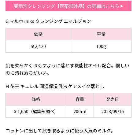
薬用泡クレンジング【医薬部外品】の詳細はこちら
G マルホ iniks クレンジング エマルジョン
価格
容量
￥2,420
100g
肌を柔らかくほぐすように落とす機能性オイル配合。優しい
のに汚れ落ちがいい。
H 花王 キュレル 潤浸保湿 乳液ケアメイク落とし
価格
容量
発売日
￥1,650（編集部調べ）
200ml
2023/09/16
コットンに出して拭き取るように使う人気のミルク。