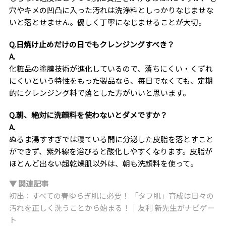
穴やキメの凹凸に入った汚れは洗浄料としっかりなじませな
いと落とせません。優しく丁寧になじませることが大切。
Q.日焼け止めだけの日でもクレンジングすべき？
A.
化粧品の塗膜技術が進化しているので、落ちにくい・くずれ
にくいという特性をもった製品なら、毎日でなくても、定期
的にクレンジング料で落とした方がいいと思います。
Q.朝、絶対に洗顔料を使わないとダメですか？
A.
ぬるま湯すすぎでは寝ている間に分泌した皮脂を落とすこと
ができず、紫外線を浴びると酸化しやすくなります。皮脂が
ほとんど出ない超乾燥肌以外は、朝も洗顔料を使って。
▼ 関連記事
初出：すべての春ゆらぎ肌に必要！ 「タフ肌」育成は日々の
汚れを正しく洗うことから始まる！｜友利 新先生がナビゲー
ト