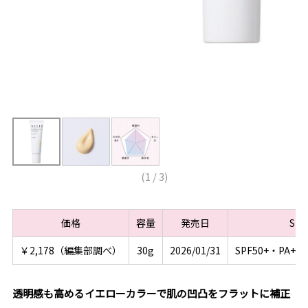
(
1
/
3
)
価格
容量
発売日
SP
￥2,178（編集部調べ）
30g
2026/01/31
SPF50+・PA+
透明感も高めるイエローカラーで肌の凹凸をフラットに補正