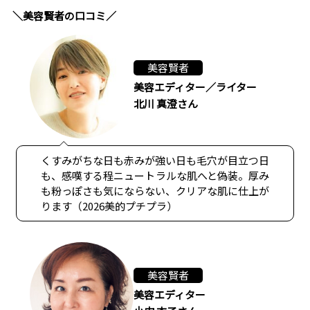
＼美容賢者の口コミ／
美容賢者
美容エディター／ライター
北川 真澄さん
くすみがちな日も赤みが強い日も毛穴が目立つ日
も、感嘆する程ニュートラルな肌へと偽装。厚み
も粉っぽさも気にならない、クリアな肌に仕上が
ります（2026美的プチプラ）
美容賢者
美容エディター