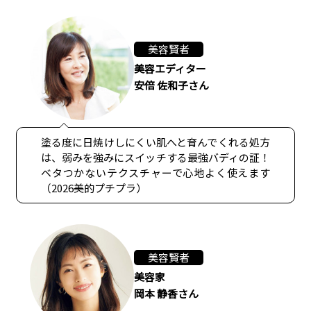
美容賢者
美容エディター
安倍 佐和子さん
塗る度に日焼けしにくい肌へと育んでくれる処方
は、弱みを強みにスイッチする最強バディの証！
ベタつかないテクスチャーで心地よく使えます
（2026美的プチプラ）
美容賢者
美容家
岡本 静香さん