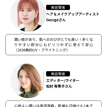
美容賢者
ヘア＆メイクアップアーティスト
Georgeさん
潤い感があり、肌へののびがとても良い！赤くな
りやすい部分にもピリつかずに使えて安心
（2026美的UV・ブライトニング）
美容賢者
エディター/ライター
松村 有希子さん
心地よい潤いは保湿液級。乾燥も日焼けも1本で