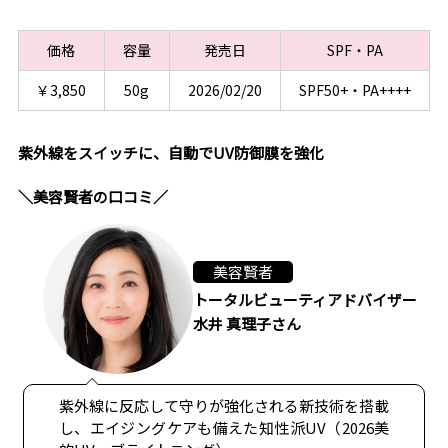
価格
容量
発売日
SPF・PA
￥3,850
50g
2026/02/20
SPF50+・PA++++
紫外線をスイッチに、自動でUV防御膜を強化
＼美容賢者の口コミ／
美容賢者
トータルビューティアドバイザー
水井 真理子さん
紫外線に反応して守りが強化される新技術を搭載
し、エイジングケアも備えた知性派UV（2026美