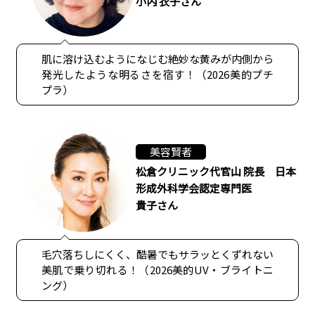
小内 衣子さん
肌に溶け込むようになじむ絶妙な黄みが内側から
発光したような明るさを宿す！（2026美的プチ
プラ）
美容賢者
松倉クリニック代官山 院長 日本
形成外科学会認定専門医
貴子さん
毛穴落ちしにくく、酷暑でもサラッとくずれない
美肌で乗り切れる！（2026美的UV・ブライトニ
ング）