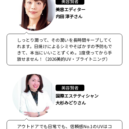
美容賢者
美容エディター
内田 淳子さん
しっとり潤って、その潤いを長時間キープしてく
れます。日焼けによるシミやそばかすの予防もで
きて、本当にいいことずくめ。1度使ってから手
放せません！（2026美的UV・ブライトニング）
美容賢者
国際エステティシャン
大杉みどりさん
アウトドアでも日常でも、信頼感No.1のUVはコ