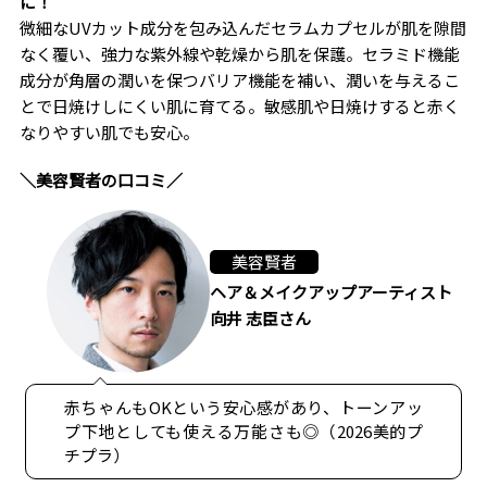
に！
微細なUVカット成分を包み込んだセラムカプセルが肌を隙間
なく覆い、強力な紫外線や乾燥から肌を保護。セラミド機能
成分が角層の潤いを保つバリア機能を補い、潤いを与えるこ
とで日焼けしにくい肌に育てる。敏感肌や日焼けすると赤く
なりやすい肌でも安心。
＼美容賢者の口コミ／
美容賢者
ヘア＆メイクアップアーティスト
向井 志臣さん
赤ちゃんもOKという安心感があり、トーンアッ
プ下地としても使える万能さも◎（2026美的プ
チプラ）