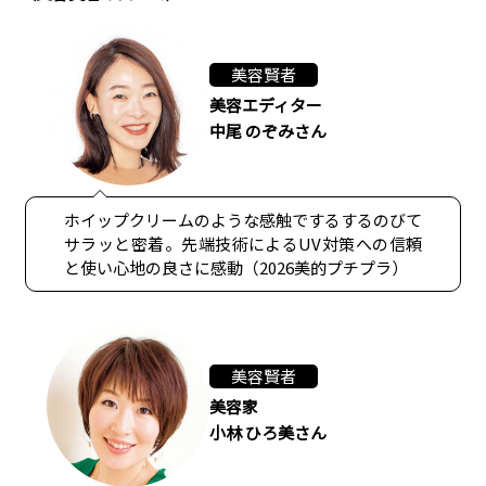
美容賢者
美容エディター
中尾 のぞみさん
ホイップクリームのような感触でするするのびて
サラッと密着。先端技術によるUV対策への信頼
と使い心地の良さに感動（2026美的プチプラ）
美容賢者
美容家
小林 ひろ美さん