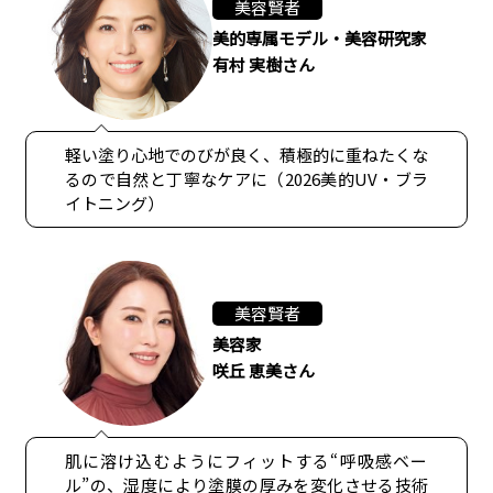
美容賢者
美的専属モデル・美容研究家
有村 実樹さん
軽い塗り心地でのびが良く、積極的に重ねたくな
るので自然と丁寧なケアに（2026美的UV・ブラ
イトニング）
美容賢者
美容家
咲丘 恵美さん
肌に溶け込むようにフィットする“呼吸感ベー
ル”の、湿度により塗膜の厚みを変化させる技術