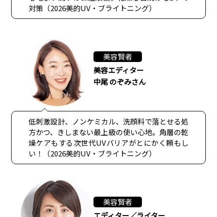
対策（2026美的UV・ブライトニング）
美容賢者
美容エディター
中尾 のぞみさん
低刺激設計、ノンケミカル、洗顔料で落とせる処
方かつ、きしまない最上級の使い心地。角層の乾
燥ケアもする次世代UVバリアがとにかく頼もし
い！（2026美的UV・ブライトニング）
美容賢者
エディター／ライター