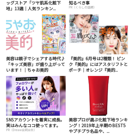
ッグストア「ツヤ肌系化粧下
知るべき事
PR（くらしの話題）
地」13選｜人気ランキン...
美容は親子でシェアする時代♪
『美的』6月号は2種類！ ピン
「キッズ美容」が盛り上がって
ク『美的』にはアスタリフトと
います！｜ちゃお美的
ポーチ｜オレンジ『美的...
SNSアカウントを着実に成長。
美容プロが選ぶ化粧下地ランキ
実はみんなココ使ってます。
ング！2019年上半期のBEST5
PR（Dreaw合同会社）
やプチプラ名品や、...