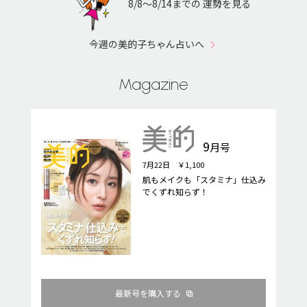
8/8〜8/14までの 運勢を見る
今週の美的子ちゃん占いへ
Magazine
9
月号
7月22日 ￥1,100
肌もメイクも「スタミナ」仕込み
でくずれ知らず！
最新号を購入する