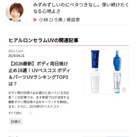
みずみずしいのにベタつきなし。使い続けたく
なる心地よさ
小林 ひろ美 / 美容家
ヒアルロンセラムUVの関連記事
Skin Care
2026.06.21
【2026最新】ボディ用日焼け
止め18選！UVベスコス ボディ
＆パーツUVランキングTOP3
は？
ボディ用の日焼け止め選びに迷っている方必
見！この記事では、まず美容プロが注目する
最新ボディ用日焼け止めキーワードを解説し
ます。さらに、2026年UVベストコス…
すべて読む
日焼け