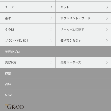
チーク
キット
香水
サプリメント・フード
その他
メーカー別に探す
ブランド別に探す
価格帯から探す
美容のプロ
美容賢者
美的リーダーズ
連載
占い
SDGs