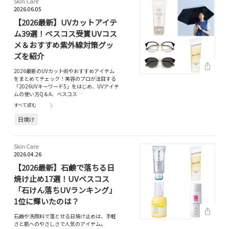
Skin Care
2026.06.05
【2026最新】UVカットアイテ
ム39選！ベスコス受賞UVコス
メ＆おすすめ紫外線対策グッ
ズを紹介
2026最新のUVカット術やおすすめアイテム
をまとめてチェック！美容のプロが注目する
「2026UVキーワード5」をはじめ、UVアイテ
ムの使い方Q＆A、ベスコス…
すべて読む
日焼け
Skin Care
2026.04.26
【2026最新】石鹸で落ちる日
焼け止め17選！UVベスコス
「石けん落ちUVランキング」
1位に輝いたのは？
石鹸や洗顔料で落とせる日焼け止めは、手軽
さと肌へのやさしさで人気のアイテム。