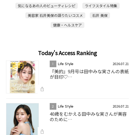
気になるあの人のビューティレシピ
ライフスタイル特集
美容家 石井美保の語りたいコスメ
石井 美保
健康・ヘルスケア
Today's Access Ranking
2026.07.21
1
Life Style
『美的』9月号は田中みな実さんの表紙
が目印♡…
2026.07.21
2
Life Style
40歳をむかえる田中みな実さんが美容
のために…