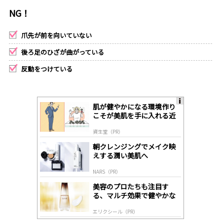
NG！
爪先が前を向いていない
後ろ足のひざが曲がっている
反動をつけている
肌が健やかになる環境作り
A
こそが美肌を手に入れる近
ds
道
by
資生堂（PR）
lo
gl
朝クレンジングでメイク映
y
えする潤い美肌へ
NARS（PR）
美容のプロたちも注目す
る、マルチ効果で健やかな
肌へ導く高機能美容液
エリクシール（PR）