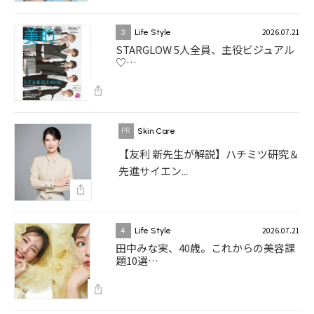
2026.07.21
3
Life Style
STARGLOW 5人全員、主役ビジュアル
♡…
Skin Care
【友利 新先生が解説】ハチミツ研究＆
先進サイエン...
2026.07.21
4
Life Style
田中みな実、40歳。これからの美容課
題10選…