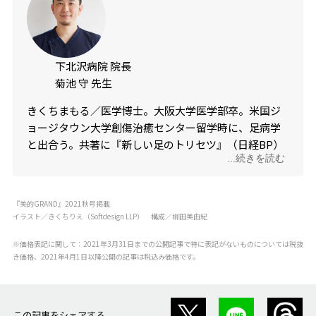
下北沢病院 院長
菊池 守 先生
きくちまもる／医学博士。大阪大学医学部卒。米国ジ
ョージタウン大学創傷治癒センター留学時に、足病学
と出合う。共著に『新しい足のトリセツ』（日経BP）
...続きを読む
などがある。
『美的GRAND』2021秋号掲載
イラスト／きくちりえ（Softdesign LLP） 構成／柳田美由紀
※価格表記に関して：2021年3月31日までの公開記事で特に表記がないものについては税抜
き価格、2021年4月1日以降公開の記事は税込み価格です。
この記事をシェアする