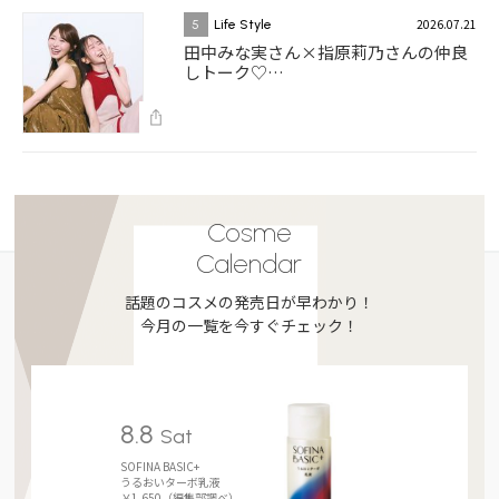
2026.07.21
5
Life Style
田中みな実さん×指原莉乃さんの仲良
しトーク♡…
Cosme
Calendar
話題のコスメの発売日が早わかり！
今月の一覧を今すぐチェック！
8.8
Sat
SOFINA BASIC+
うるおいターボ乳液
￥1,650（編集部調べ）