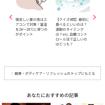
肌も体
寝苦しい夏の夜はエ
【クイズ9問】最初に
夏を
調子
アコンで対策！室温
食べるといいのは？
しっ
糖コン
を26～28℃に保つの
運動のタイミング
暑さ
りにく
がポイント
は？etc. 血糖コント
容持
ロール法で正しいの
つの
はどっち？
健康・ボディケア・リフレッシュのトップにもどる
あなたにおすすめの記事