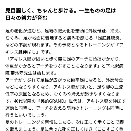
見目麗しく、ちゃんと歩ける。一生ものの足は
日々の努力が育む
足の老化が進むと、足幅の肥大化を筆頭に外反母趾、冷え、
むくみ、足が地面に着地すると痛みを感じる「足底腱膜炎」
などの不調が現れます。その予防となるトレーニングが『ア
キレス腱伸ばし』です。
「アキレス腱が固いと歩く度に足のアーチに負担がかかり、
体重がかかるとアーチをつぶすことになります」と下北沢病
院 菊池守先生は話します。
アーチがつぶれて足幅が広がった偏平足になると、外反母趾
などになりやすくなり、アキレス腱が固いと、足や脚の血流
低下の原因となるため、むくみや冷えが起きやすくなりま
す。40代以降の『美的GRAND』世代は、アキレス腱を伸ばす
運動と同時に、アーチを支える筋肉のトレーニングも同時に
行うといいでしょう。
足のトレーニングを習慣にしたら、次は正しく歩くことで脚
を鍛えましょう。足に合った靴を正しくはき（ここすごく重