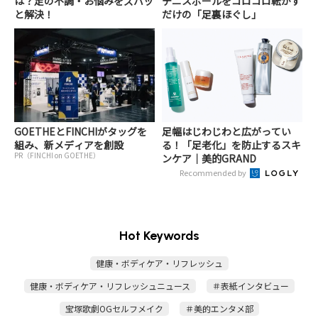
は？足の不調・お悩みをズバッ
テニスボールをコロコロ転がす
と解決！
だけの「足裏ほぐし」
GOETHEとFINCHIがタッグを
足幅はじわじわと広がってい
組み、新メディアを創設
る！「足老化」を防止するスキ
PR（FINCHI on GOETHE）
ンケア｜美的GRAND
Recommended by
Hot Keywords
健康・ボディケア・リフレッシュ
健康・ボディケア・リフレッシュニュース
＃表紙インタビュー
宝塚歌劇OGセルフメイク
＃美的エンタメ部