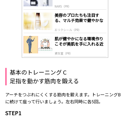
by
NARS（PR）
lo
gl
美容のプロたちも注目す
y
る、マルチ効果で健やかな
肌へ導く高機能美容液
エリクシール（PR）
肌が健やかになる環境作り
こそが美肌を手に入れる近
道
資生堂（PR）
基本のトレーニング C
足指を動かす筋肉を鍛える
アーチをつぶれにくくする筋肉を鍛えます。トレーニングB
に続けて座って行いましょう。左右同時に各5回。
STEP1