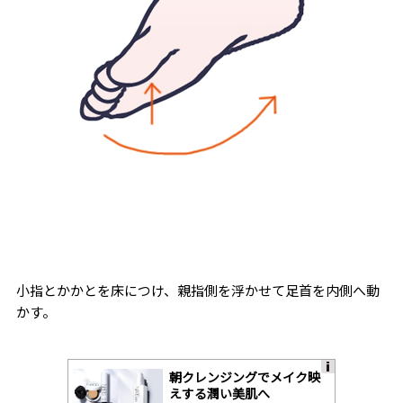
小指とかかとを床につけ、親指側を浮かせて足首を内側へ動
かす。
朝クレンジングでメイク映
A
えする潤い美肌へ
ds