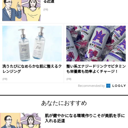
る近道
(PR)
洗うたびになめらかな肌に整えるク
整い系エナジードリンクでビタミン
レンジング
も栄養素も効率よくチャージ！
(PR)
(PR)
Recommended by
あなたにおすすめ
肌が健やかになる環境作りこそが美肌を手に
入れる近道