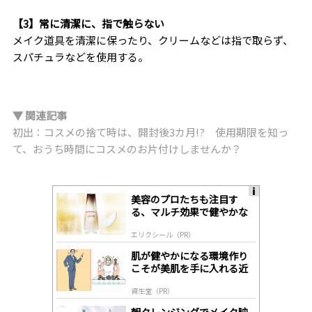
【3】常に清潔に、指で触らない
メイク道具を清潔に保ったり、クリームなどは指で取らず、
スパチュラなどを使用する。
▼ 関連記事
初出：コスメの捨て時は、開封後3カ月!? 使用期限を知っ
て、おうち時間にコスメのお片付けしませんか？
美容のプロたちも注目す
A
る、マルチ効果で健やかな
ds
肌へ導く高機能美容液
by
エリクシール（PR）
lo
gl
肌が健やかになる環境作り
y
こそが美肌を手に入れる近
道
資生堂（PR）
朝クレンジングでメイク映