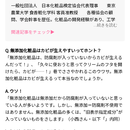
一般社団法人 日本化粧品検定協会代表理事 東京
農業大学 食香粧化学科 客員准教授 各種協会の顧
問、学会幹事を歴任。化粧品の開発経験があり、工学
...続きを読む
修士としての科学的視点から美容、コスメを評価でき
関連記事をチェック▶︎
る専門家「コスメコンシェルジュ」。著書9冊、累計30
万部を突破。
Q. 無添加化粧品はカビが生えやすいってホント？
「無添加化粧品は、防腐剤が入っていないからカビが生える
んだって！」、「久々に使おうと思ってクリームのフタを開
けたら、カビが……！」巷でささやかれるこのウワサ。無添
加化粧品はカビが生えるって本当なのでしょうか。
A. ウソ！
「無添加化粧品は無添加だから防腐剤が入っていないと思っ
ている人が多いようです。しかし、無添加＝防腐剤不使用で
はありません。無添加化粧品の多くは、“旧表示指定成分”が
入っていないものをさします」（小西さん・以下「」内同）