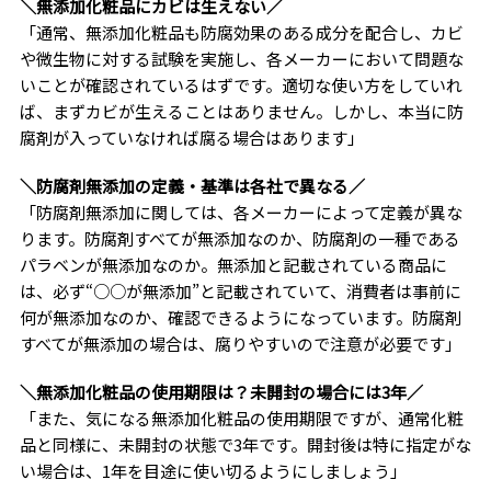
＼無添加化粧品にカビは生えない／
「通常、無添加化粧品も防腐効果のある成分を配合し、カビ
や微生物に対する試験を実施し、各メーカーにおいて問題な
いことが確認されているはずです。適切な使い方をしていれ
ば、まずカビが生えることはありません。しかし、本当に防
腐剤が入っていなければ腐る場合はあります」
＼防腐剤無添加の定義・基準は各社で異なる／
「防腐剤無添加に関しては、各メーカーによって定義が異な
ります。防腐剤すべてが無添加なのか、防腐剤の一種である
パラベンが無添加なのか。無添加と記載されている商品に
は、必ず“○○が無添加”と記載されていて、消費者は事前に
何が無添加なのか、確認できるようになっています。防腐剤
すべてが無添加の場合は、腐りやすいので注意が必要です」
＼無添加化粧品の使用期限は？未開封の場合には3年／
「また、気になる無添加化粧品の使用期限ですが、通常化粧
品と同様に、未開封の状態で3年です。開封後は特に指定がな
い場合は、1年を目途に使い切るようにしましょう」