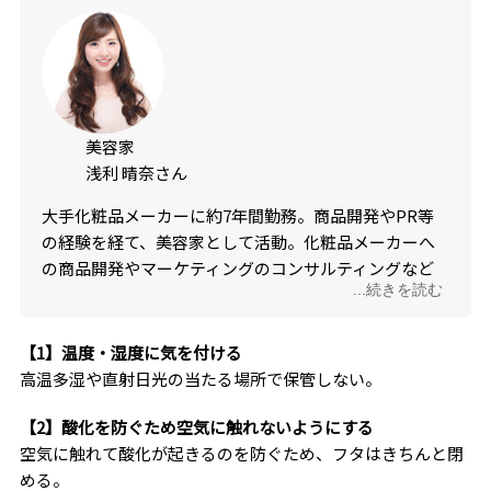
美容家
浅利 晴奈さん
大手化粧品メーカーに約7年間勤務。商品開発やPR等
の経験を経て、美容家として活動。化粧品メーカーへ
の商品開発やマーケティングのコンサルティングなど
...続きを読む
も行う。美容好きが高じて、多数の美容資格も取得
し、美容・コスメの知識が豊富。
【1】温度・湿度に気を付ける
高温多湿や直射日光の当たる場所で保管しない。
【2】酸化を防ぐため空気に触れないようにする
空気に触れて酸化が起きるのを防ぐため、フタはきちんと閉
める。