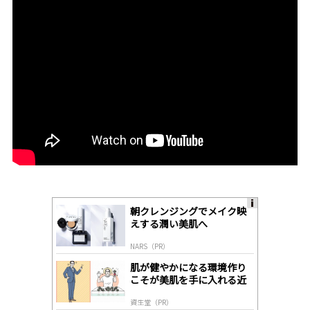
朝クレンジングでメイク映
A
えする潤い美肌へ
ds
by
NARS（PR）
lo
gl
肌が健やかになる環境作り
y
こそが美肌を手に入れる近
道
資生堂（PR）