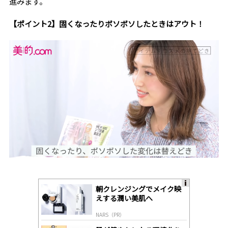
進みます。
【ポイント2】固くなったりボソボソしたときはアウト！
朝クレンジングでメイク映
A
えする潤い美肌へ
ds
by
NARS（PR）
lo
gl