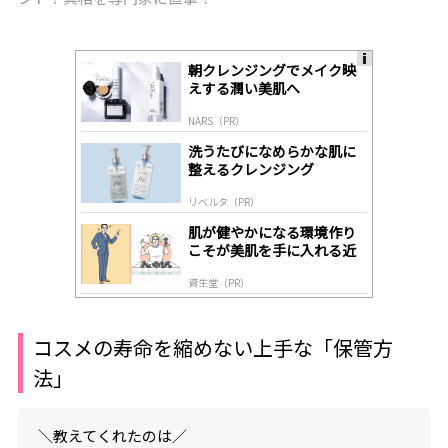
朝クレンジングでメイク映
A
えする潤い美肌へ
ds
by
NARS（PR）
lo
gl
洗うたびになめらかな肌に
y
整えるクレンジング
リベルタ（PR）
肌が健やかになる環境作り
こそが美肌を手に入れる近
道
資生堂（PR）
コスメの寿命を縮めない上手な「保管方
法」
＼教えてくれたのは／