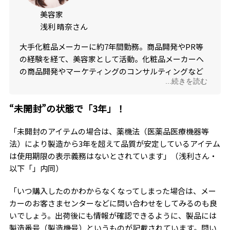
美容家
浅利 晴奈さん
大手化粧品メーカーに約7年間勤務。商品開発やPR等
の経験を経て、美容家として活動。化粧品メーカーへ
の商品開発やマーケティングのコンサルティングなど
...続きを読む
も行う。美容好きが高じて、多数の美容資格も取得
し、美容・コスメの知識が豊富。
“未開封”の状態で「3年」！
「未開封のアイテムの場合は、薬機法（医薬品医療機器等
法）により製造から3年を超えて品質が安定しているアイテム
は使用期限の表示義務はないとされています」（浅利さん・
以下「」内同）
「いつ購入したのかわからなくなってしまった場合は、メー
カーのお客さまセンターなどに問い合わせをしてみるのも良
いでしょう。出荷後にも情報が確認できるように、製品には
製造番号（製造機号）というものが記載されています。問い