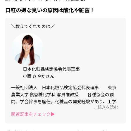
口紅の嫌な臭いの原因は酸化や雑菌！
＼教えてくれたのは／
日本化粧品検定協会代表理事
小西 さやかさん
一般社団法人 日本化粧品検定協会代表理事 東京
農業大学 食香粧化学科 客員准教授 各種協会の顧
問、学会幹事を歴任。化粧品の開発経験があり、工学
...続きを読む
修士としての科学的視点から美容、コスメを評価でき
関連記事をチェック▶︎
る専門家「コスメコンシェルジュ」。著書9冊、累計30
万部を突破。