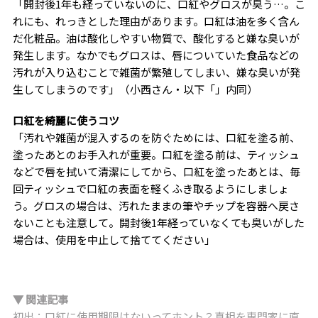
「開封後1年も経っていないのに、口紅やグロスが臭う…。こ
れにも、れっきとした理由があります。口紅は油を多く含ん
だ化粧品。油は酸化しやすい物質で、酸化すると嫌な臭いが
発生します。なかでもグロスは、唇についていた食品などの
汚れが入り込むことで雑菌が繁殖してしまい、嫌な臭いが発
生してしまうのです」（小西さん・以下「」内同）
口紅を綺麗に使うコツ
「汚れや雑菌が混入するのを防ぐためには、口紅を塗る前、
塗ったあとのお手入れが重要。口紅を塗る前は、ティッシュ
などで唇を拭いて清潔にしてから、口紅を塗ったあとは、毎
回ティッシュで口紅の表面を軽くふき取るようにしましょ
う。グロスの場合は、汚れたままの筆やチップを容器へ戻さ
ないことも注意して。開封後1年経っていなくても臭いがした
場合は、使用を中止して捨ててください」
▼ 関連記事
初出：口紅に使用期限はないってホント？真相を専門家に直