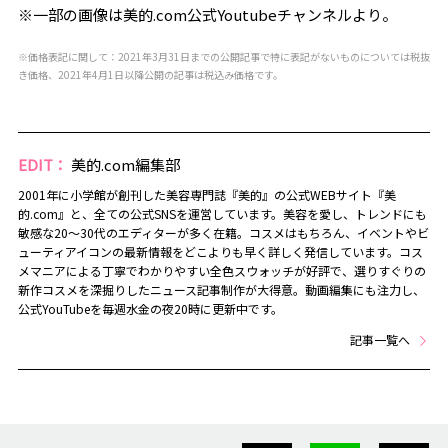
※一部の画像は美的.com公式Youtubeチャンネルより。
※価格表記に関して：2021年3月31日までの公開記事で特に表記がないものについては税抜
き価格、2021年4月1日以降公開の記事は税込み価格です。
EDIT：
美的.com編集部
2001年に小学館が創刊した美容専門誌『美的』の公式WEBサイト『美
的.com』と、全ての公式SNSを運営しています。美容を愛し、トレンドにも
敏感な20～30代のエディターが多く在籍。コスメはもちろん、イベントやビ
ューティアイコンの最新情報をどこよりも早く詳しく発信しています。コス
メマニアによる丁寧でわかりやすい全色スウォッチが好評で、選りすぐりの
新作コスメを深掘りしたニュース記事制作が大得意。動画編集にも注力し、
公式YouTubeを毎週水金の夜20時に更新中です。
記事一覧へ