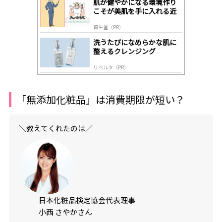
肌が健やかになる環境作り
y
こそが美肌を手に入れる近
道
資生堂（PR）
洗うたびになめらかな肌に
整えるクレンジング
リベルタ（PR）
「無添加化粧品」は消費期限が短い？
＼教えてくれたのは／
日本化粧品検定協会代表理事
小西 さやかさん