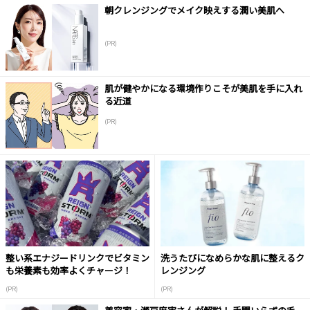
朝クレンジングでメイク映えする潤い美肌へ
(PR)
肌が健やかになる環境作りこそが美肌を手に入れ
る近道
(PR)
整い系エナジードリンクでビタミン
洗うたびになめらかな肌に整えるク
も栄養素も効率よくチャージ！
レンジング
(PR)
(PR)