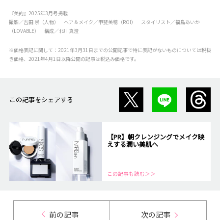
『美的』2025年3月号掲載
撮影／吉田 崇（人物） ヘア＆メイク／甲斐美穂（ROI） スタイリスト／福島あいか
（LOVABLE） 構成／北川真澄
※価格表記に関して：2021年3月31日までの公開記事で特に表記がないものについては税抜
き価格、2021年4月1日以降公開の記事は税込み価格です。
この記事をシェアする
【PR】朝クレンジングでメイク映
えする潤い美肌へ
この記事も読む＞＞
前の記事
次の記事