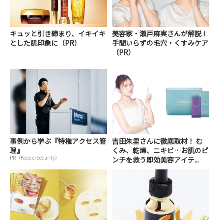
キュッと引き締まり、イキイキ
美容家・瀬戸麻実さんが解説！
とした肌印象に（PR）
手間いらずの毛穴・くすみケア
（PR）
事例から学ぶ『特権アクセス管
吉田朱里さんに徹底取材！ む
理』
くみ、乾燥、ニキビ…お肌のピ
PR（KeeperSecurity）
ンチを救う即効美容アイテ...