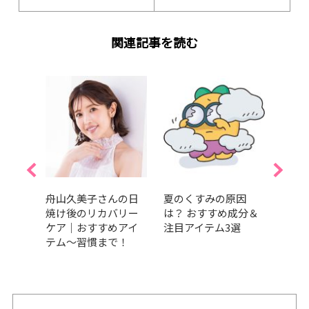
関連記事を読む
際美容
舟山久美子さんの日
夏のくすみの原因
「コ
り入
焼け後のリカバリー
は？ おすすめ成分＆
ちて
の実例
ケア｜おすすめアイ
注目アイテム3選
ち…
テム～習慣まで！
崩れ
めの
ニッ