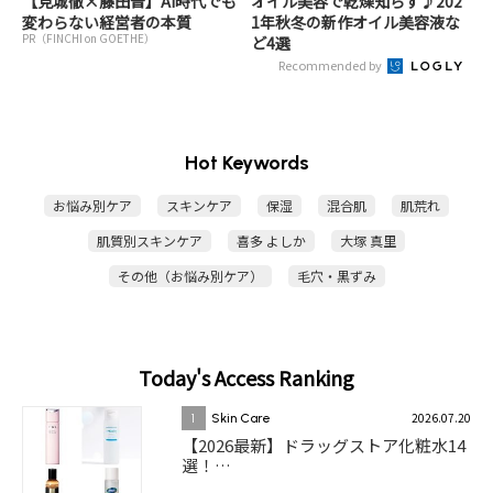
【見城徹×藤田晋】AI時代でも
オイル美容で乾燥知らず♪202
変わらない経営者の本質
1年秋冬の新作オイル美容液な
PR（FINCHI on GOETHE）
ど4選
Recommended by
Hot Keywords
お悩み別ケア
スキンケア
保湿
混合肌
肌荒れ
肌質別スキンケア
喜多 よしか
大塚 真里
その他（お悩み別ケア）
毛穴・黒ずみ
Today's Access Ranking
2026.07.20
1
Skin Care
【2026最新】ドラッグストア化粧水14
選！…