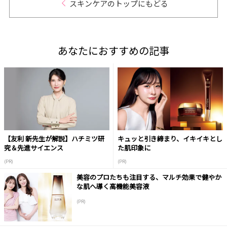
スキンケアのトップにもどる
あなたにおすすめの記事
【友利 新先生が解説】ハチミツ研
キュッと引き締まり、イキイキとし
究＆先進サイエンス
た肌印象に
(PR)
(PR)
美容のプロたちも注目する、マルチ効果で健やか
な肌へ導く高機能美容液
(PR)