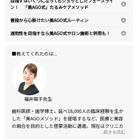
目指すはいくつになってもシュッとしたフェースライ
ン！ 「美AGO式」たるみケアメソッド
普段から心掛けたい美AGO式ルーティン
速効性を目指すなら美AGO式サロン施術と併用も！
■教えてくれたのは....
福井陽子先生
歯科医師・歯学博士。延べ18,000人の臨床経験を生か
した「美AGOメソッド」を提唱するなど、医療と美容
の融合を目的とした啓蒙活動に邁進。現在はクリニカ
...続きを読む
ルサロンも開設し、有名人の診療も多く担当する。