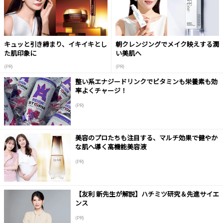
キュッと引き締まり、イキイキとし
朝クレンジングでメイク映えする潤
た肌印象に
い美肌へ
(PR)
(PR)
整い系エナジードリンクでビタミンも栄養素も効
率よくチャージ！
(PR)
美容のプロたちも注目する、マルチ効果で健やか
な肌へ導く高機能美容液
(PR)
【友利 新先生が解説】ハチミツ研究＆先進サイエ
ンス
(PR)