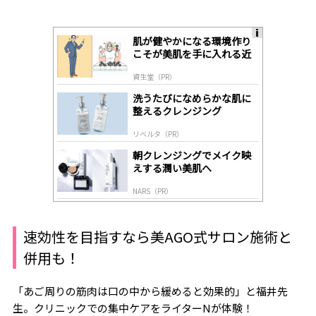
肌が健やかになる環境作り
A
こそが美肌を手に入れる近
ds
道
by
資生堂（PR）
lo
gl
洗うたびになめらかな肌に
y
整えるクレンジング
リベルタ（PR）
朝クレンジングでメイク映
えする潤い美肌へ
NARS（PR）
速効性を目指すなら美AGO式サロン施術と
併用も！
「あご周りの筋肉は口の中から緩めると効果的」と福井先
生。クリニックでの集中ケアをライターNが体験！