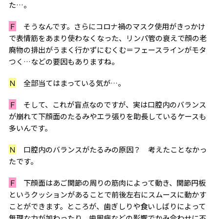
た…。
Ｆ
そうなんです。さらにコロナ禍のマスク使用がきっかけ
で表情筋をあまり使わなくなった、リンパ管の衰えで顔の老
廃物の排出がうまく行かずにむくむ＝フェースラインがモタ
つく…などの要因もありますね。
Ｎ
全部当てはまっている気が…。
Ｆ
そして、これが盲点なのですが、実は口腔内のバランス
が崩れて下顔面のたるみやエラ張りを助長しているケースも
多いんです。
Ｎ
口腔内のバランスがたるみの原因？ 考えたことなかっ
たです。
Ｆ
下顔面はあご関節の周りの筋肉によって動き、関節円板
というクッションがあることで前後左右にスムースに動かす
ことができます。ところが、歯ぎしりや食いしばりによって
無理な力が加わったり、歯周病などの影響でかみ合わせに不