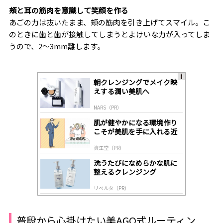
頰と耳の筋肉を意識して笑顔を作る
あごの力は抜いたまま、頰の筋肉を引き上げてスマイル。こ
のときに歯と歯が接触してしまうとよけいな力が入ってしま
うので、2～3mm離します。
朝クレンジングでメイク映
A
えする潤い美肌へ
ds
by
NARS（PR）
lo
gl
肌が健やかになる環境作り
y
こそが美肌を手に入れる近
道
資生堂（PR）
洗うたびになめらかな肌に
整えるクレンジング
リベルタ（PR）
普段から心掛けたい美AGO式ルーティン