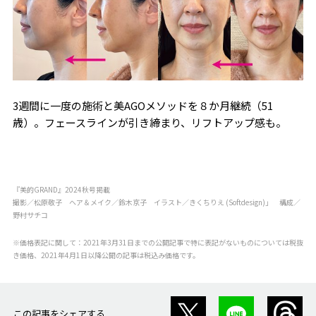
3週間に一度の施術と美AGOメソッドを８か月継続（51
歳）。フェースラインが引き締まり、リフトアップ感も。
『美的GRAND』2024秋号掲載
撮影／松原敬子 ヘア＆メイク／鈴木京子 イラスト／きくちりえ (Softdesign)」 構成／
野村サチコ
※価格表記に関して：2021年3月31日までの公開記事で特に表記がないものについては税抜
き価格、2021年4月1日以降公開の記事は税込み価格です。
この記事をシェアする