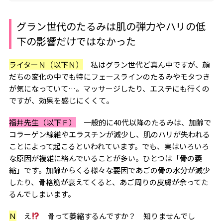
グラン世代のたるみは肌の弾力やハリの低
下の影響だけではなかった
ライターＮ（以下Ｎ）
私はグラン世代ど真ん中ですが、顔
だちの変化の中でも特にフェースラインのたるみやモタつき
が気になっていて…。マッサージしたり、エステにも行くの
ですが、効果を感じにくくて。
福井先生（以下Ｆ）
一般的に40代以降のたるみは、加齢で
コラーゲン線維やエラスチンが減少し、肌のハリが失われる
ことによって起こるといわれています。でも、実はいろいろ
な原因が複雑に絡んでいることが多い。ひとつは「骨の萎
縮」です。加齢からくる様々な要因であごの骨の水分が減少
したり、骨格筋が衰えてくると、あご周りの皮膚が余ってた
るんでしまいます。
Ｎ
え
骨って萎縮するんですか？ 知りませんでし