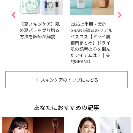
で自
【夏スキンケア】肌
2026上半期・美的
SPF
る
の夏バテを乗り切る
GRAND読者のリアル
止め・
光美肌
方法を医師が解説
ベスコス【ドライ肌
選！
的』9
部門まとめ】ドライ
使い
し♪
肌の読者の心を掴ん
だアイテムは？｜美
的GRAND
スキンケアのトップにもどる
あなたにおすすめの記事