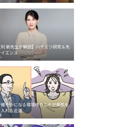
友利 新先生が解説】ハチミツ研究＆先
サイエンス
ン
が健やかになる環境作りこそが美肌を
に入れる近道
堂