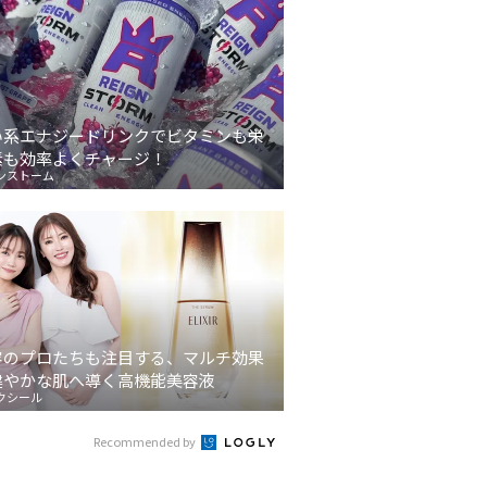
い系エナジードリンクでビタミンも栄
素も効率よくチャージ！
ンストーム
容のプロたちも注目する、マルチ効果
健やかな肌へ導く高機能美容液
クシール
Recommended by