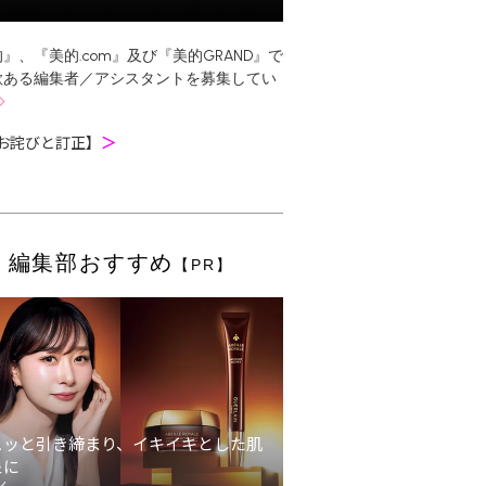
』、『美的.com』及び『美的GRAND』で
欲ある編集者／アシスタントを募集してい
お詫びと訂正】
＞
編集部おすすめ
【PR】
ュッと引き締まり、イキイキとした肌
象に
ン