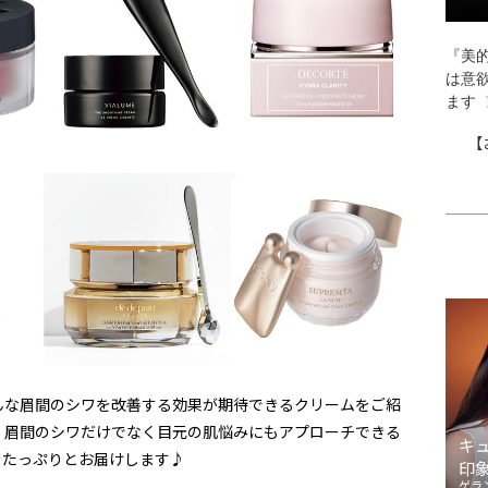
『美的
は意
ます
【
んな眉間のシワを改善する効果が期待できるクリームをご紹
、眉間のシワだけでなく目元の肌悩みにもアプローチできる
キ
をたっぷりとお届けします♪
印
ゲラ