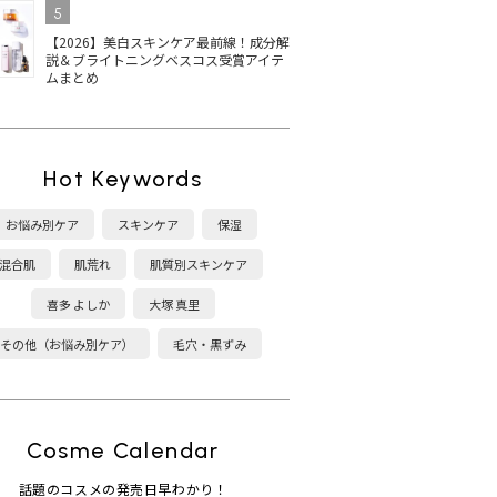
5
【2026】美白スキンケア最前線！成分解
説＆ブライトニングベスコス受賞アイテ
ムまとめ
Hot Keywords
お悩み別ケア
スキンケア
保湿
混合肌
肌荒れ
肌質別スキンケア
喜多 よしか
大塚 真里
その他（お悩み別ケア）
毛穴・黒ずみ
Cosme Calendar
話題のコスメの発売日早わかり！