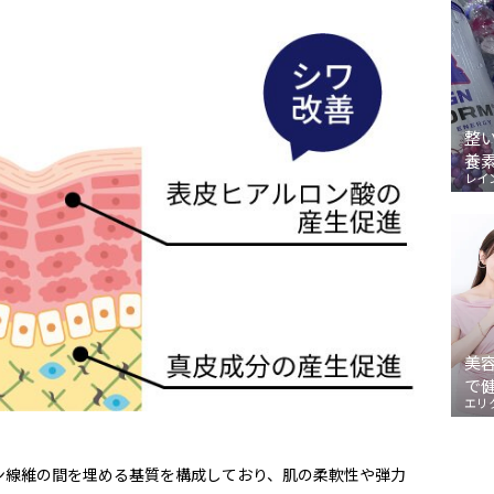
整
養
レイ
美
で
エリ
ン線維の間を埋める基質を構成しており、肌の柔軟性や弾力