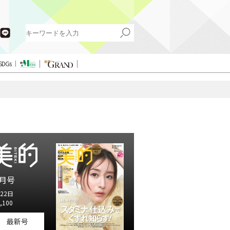
SDGs
月号
22日
,100
最新号