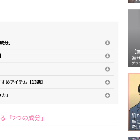
成分」
【
】
進
ゲラ
】
すめアイテム【13選】
り方」
肌
る「2つの成分」
手
資生