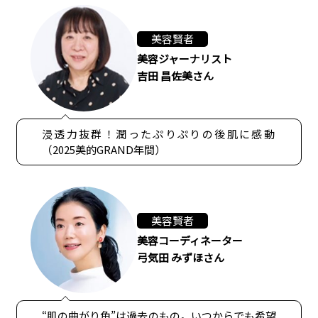
美容賢者
美容ジャーナリスト
吉田 昌佐美さん
浸透力抜群！潤ったぷりぷりの後肌に感動
（2025美的GRAND年間）
美容賢者
美容コーディネーター
弓気田 みずほさん
“肌の曲がり角”は過去のもの。いつからでも希望