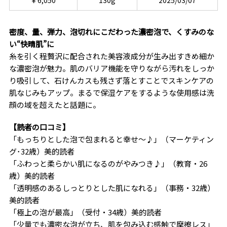
密度、量、弾力、泡切れにこだわった濃密泡で、くすみのな
い“快晴肌”に
糸を引く程贅沢に配合された美容液成分が生み出すきめ細か
な濃密泡が魅力。肌のバリア機能を守りながら汚れをしっか
り吸引して、石けんカスも残さず落とすことでスキンケアの
肌なじみもアップ。まるで保湿ケアをするような使用感は洗
顔の域を超えたと話題に。
【読者の口コミ】
「もっちりとした泡で包まれると幸せ〜♪」（マーケティン
グ･32歳）美的読者
「ふわっと柔らかい肌になるのがやみつき♪」（教育・26
歳）美的読者
「透明感のあるしっとりとした肌になれる」（事務・32歳）
美的読者
「極上の泡が最高」（受付・34歳）美的読者
「少量でも濃密な泡が立ち、肌を包み込む感触で摩擦レス」