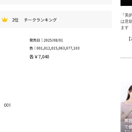
『美的
2位
チークランキング
は意
ます
【
発売日｜2025/08/01
色｜001,012,015,063,077,103
各￥7,040
美
で
エリ