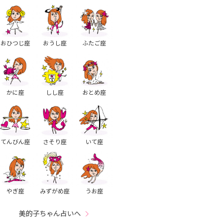
おひつじ座
おうし座
ふたご座
かに座
しし座
おとめ座
てんびん座
さそり座
いて座
やぎ座
みずがめ座
うお座
美的子ちゃん占いへ