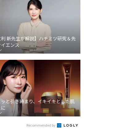
友利 新先生が解説】ハチミツ研究＆先
サイエンス
ン
ュッと引き締まり、イキイキとした肌
象に
ン
Recommended by