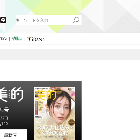
SDGs
月号
22日
,100
最新号