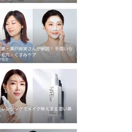
容家・瀬戸麻実さんが解説！ 手間いら
の毛穴・くすみケア
ア花王
クレンジングでメイク映えする潤い美
へ