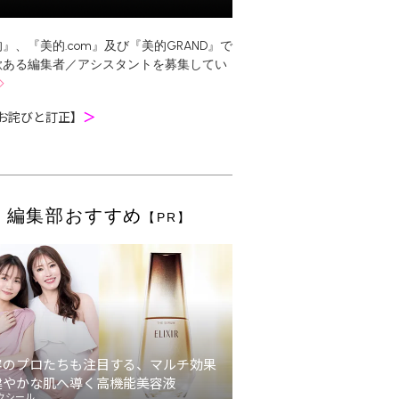
』、『美的.com』及び『美的GRAND』で
欲ある編集者／アシスタントを募集してい
お詫びと訂正】
＞
編集部おすすめ
【PR】
容のプロたちも注目する、マルチ効果
健やかな肌へ導く高機能美容液
クシール