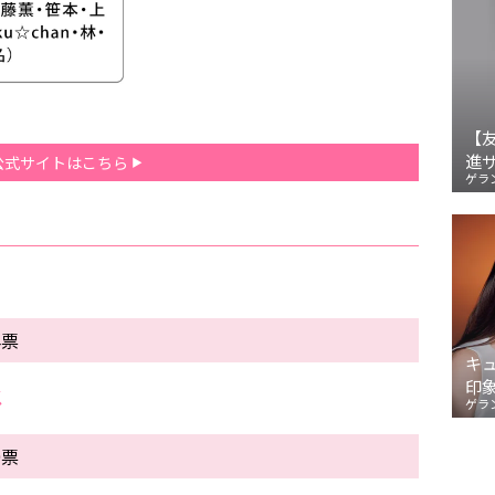
【
進
公式サイトはこちら
ゲラ
4票
キ
印
メ
ゲラ
9票