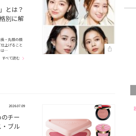
」とは？
格別に解
面長・丸顔の顔
て仕上げること
では…
すべて読む
2026.07.09
めのチー
ス・ブル