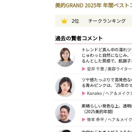
美的GRAND 2025年 年間ベス
2位
チークランキング
過去の賢者コメント
トレンドど真ん中の濡れツ
じゅわっと自然になじみ、
るんとした質感で、肌調子
安井 千恵 / 美容ライタ
ツヤ感たっぷりで高発色な
る青みピンクは、’25年の
Kanako / ヘア＆メ
素晴らしい発色な上、透明
（2025美的年間）
笹本 恭平 / ヘア＆メ