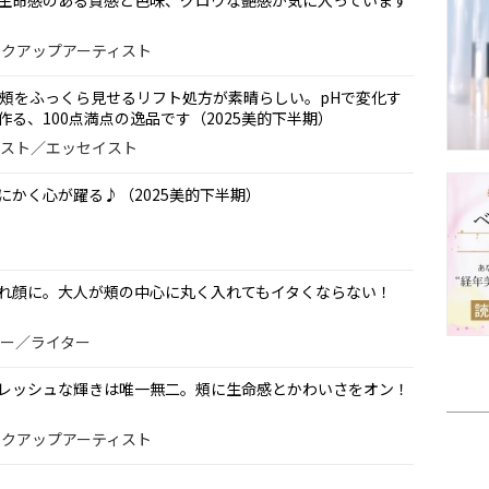
生命感のある質感と色味、グロウな艶感が気に入っています
メイクアップアーティスト
や頰をふっくら見せるリフト処方が素晴らしい。pHで変化す
る、100点満点の逸品です（2025美的下半期）
ナリスト／エッセイスト
にかく心が躍る♪（2025美的下半期）
れ顔に。大人が頰の中心に丸く入れてもイタくならない！
ィター／ライター
レッシュな輝きは唯一無二。頰に生命感とかわいさをオン！
メイクアップアーティスト