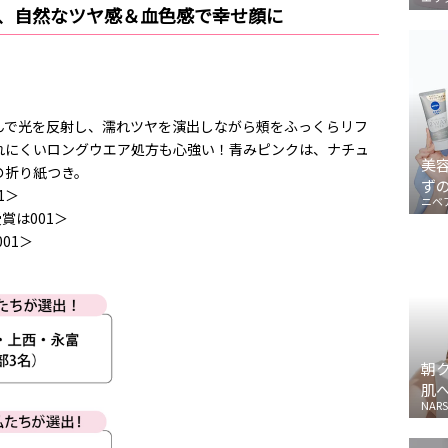
げ、自然なツヤ感＆血色感で幸せ顔に
んで光を反射し、濡れツヤを演出しながら頰をふっくらリフ
れにくいロングウエア処方も心強い！青みピンクは、ナチュ
美
の折り紙つき。
ず
1＞
ニベ
賞は001＞
01＞
朝
肌
NARS