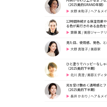
内側からわき上がるような
（2025美的GRAND年間）
水野 未和子 / ヘア＆
12時間持続する保湿効果
る色が奥行きのある血色を作
齋藤 薫 / 美容ジャー
見た目、使用感、発色、と
大野 真理子 / 美容家
ひと塗りでハッピーなしゃ
（2025美的下半期）
北川 真澄 / 美容エデ
光を受け艶めく透明感とフ
（2025美的下半期）
長井 かおり / ヘア＆