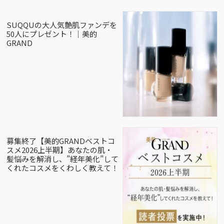
SUQQUの大人気艶肌ファンデを
50人にプレゼント！｜美的
GRAND
募集終了【美的GRANDベストコ
スメ2026上半期】あなたの肌・
髪悩みを解消し、”経年美化”して
くれたコスメをくわしく教えて！