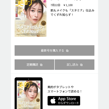
7月22日 ￥1,100
肌もメイクも「スタミナ」仕込み
でくずれ知らず！
最新号を購入する
定期購読
試し読み
美的がタブレットや
スマートフォンで読める！