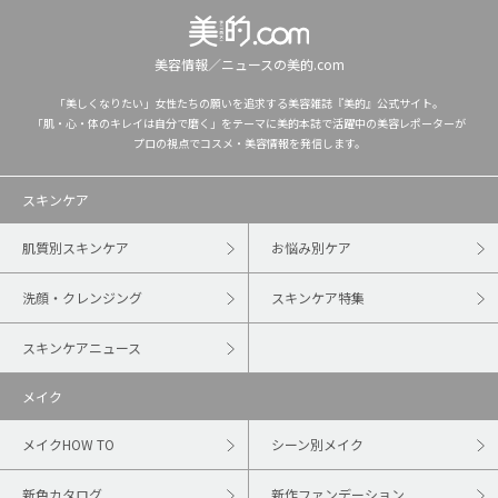
美容情報／ニュースの美的.com
「美しくなりたい」女性たちの願いを追求する美容雑誌『美的』公式サイト。
「肌・心・体のキレイは自分で磨く」をテーマに美的本誌で活躍中の美容レポーターが
プロの視点でコスメ・美容情報を発信します。
スキンケア
肌質別スキンケア
お悩み別ケア
洗顔・クレンジング
スキンケア特集
スキンケアニュース
メイク
メイクHOW TO
シーン別メイク
新色カタログ
新作ファンデーション