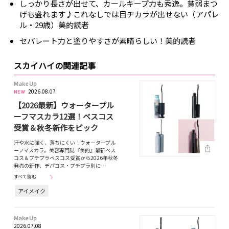
しっかり長さが出せて、カールキープ力も秀逸。貧弱まつ
げも盛れます♪これなしでは目ヂカラが出せない（アパレ
ル・29歳）美的読者
セパレート力と塗りやすさが素晴らしい！美的読者
スカイハイの関連記事
Make Up
2026.08.07
【2026最新】ウォータープル
ーフマスカラ12選！ベスコス
受賞＆秋冬新作をピック
汗や水に強く、落ちにくい！ウォータープル
ーフマスカラ。美容専門誌『美的』最新ベス
コス＆プチプラベスコス受賞から2026年秋冬
発売の新作、デパコス・プチプラ別に…
すべて読む
アイメイク
Make Up
2026.07.08