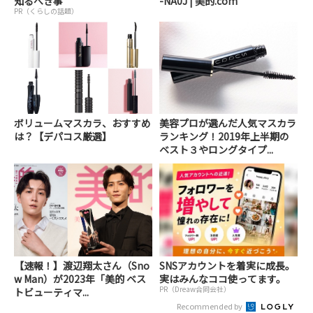
知るべき事
-NA0J | 美的.com
PR（くらしの話題）
ボリュームマスカラ、おすすめ
美容プロが選んだ人気マスカラ
は？【デパコス厳選】
ランキング！2019年上半期の
ベスト３やロングタイプ...
【速報！】渡辺翔太さん（Sno
SNSアカウントを着実に成長。
w Man）が2023年「美的 ベス
実はみんなココ使ってます。
PR（Dreaw合同会社）
トビューティマ...
Recommended by