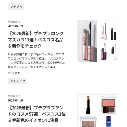
プチプラ
Make Up
2026.04.19
【2026最新】プチプラロング
マスカラ11選！べスコス名品
＆新作をチェック
お手頃価格で長いまつ毛がつくれる、プチプ
ラのロングマスカラをご紹介。ベスコスラン
キング受賞の口コミ人気から、2026年発売の
最新アイテムまでおすすめをまとめま…
すべて読む
アイメイク
Make Up
2026.04.10
【2026最新】プチプラブラン
ドのコスメ57選！ベスコス1位
＆春新色のイチオシに注目