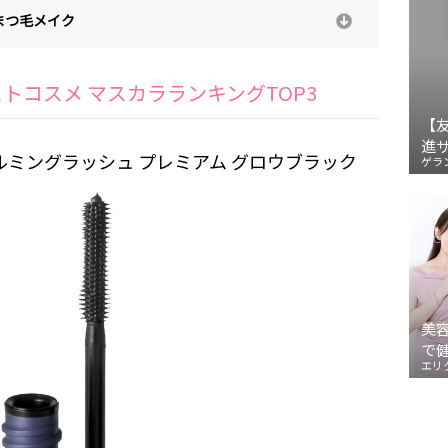
まつ毛メイク
ストコスメ マスカラランキングTOP3
【
進
ルミングラッシュ プレミアム グロウブラック
ゲラ
美
で
エリ