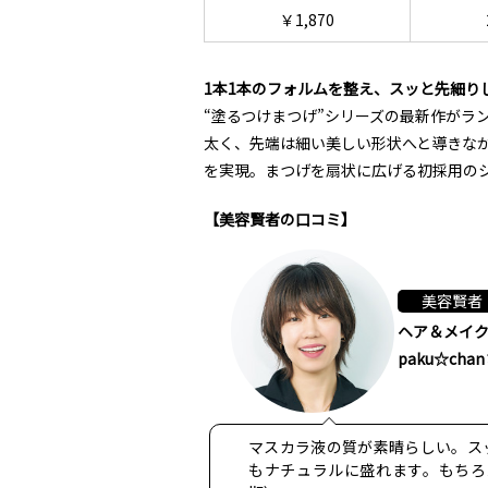
￥1,870
1本1本のフォルムを整え、スッと先細り
“塗るつけまつげ”シリーズの最新作がラ
太く、先端は細い美しい形状へと導きな
を実現。まつげを扇状に広げる初採用の
【美容賢者の口コミ】
美容賢者
ヘア＆メイ
paku☆cha
マスカラ液の質が素晴らしい。ス
もナチュラルに盛れます。もちろ