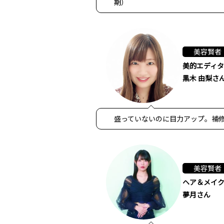
期）
美容賢者
美的エディ
黒木 由梨さ
盛っていないのに目力アップ。補修
美容賢者
ヘア＆メイ
夢月さん