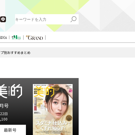
SDGs
イプ別おすすめまとめ
月号
22日
,100
最新号