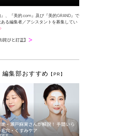
』、『美的.com』及び『美的GRAND』で
欲ある編集者／アシスタントを募集してい
お詫びと訂正】
＞
編集部おすすめ
【PR】
容家・瀬戸麻実さんが解説！ 手間いら
の毛穴・くすみケア
ア花王