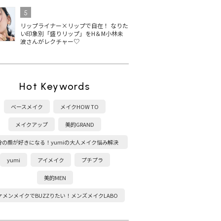
5
リップライナー×リップで自在！ なりた
い印象別「盛りリップ」をH＆M小林未
波さんがレクチャー♡
Hot Keywords
ベースメイク
メイクHOW TO
メイクアップ
美的GRAND
分の顔が好きになる！yumiの大人メイク悩み解決
塾
yumi
アイメイク
プチプラ
美的MEN
ケメンメイクでBUZZりたい！メンズメイクLABO