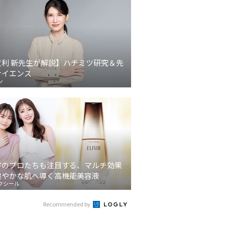
友利 新先生が解説】ハチミツ研究＆先
サイエンス
ン
容のプロたちも注目する、マルチ効果
健やかな肌へ導く高機能美容液
クシール
Recommended by