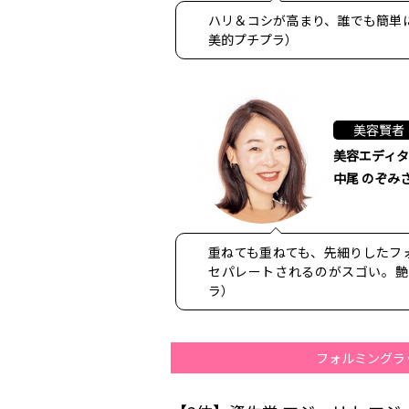
ハリ＆コシが高まり、誰でも簡単に
美的プチプラ）
美容賢者
美容エディ
中尾 のぞみ
重ねても重ねても、先細りしたフ
セパレートされるのがスゴい。艶
ラ）
フォルミングラ