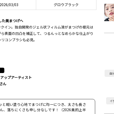
2026/03/03
グロウブラック
した美まつげへ
ンクイン。独自開発のジェル状フィルム液がまつげの根元は
がら表面の凹凸を補正して、つるんっとなめらかな仕上がり
シリコンブラシも必見。
自
クアップアーティスト
nさん
イ
ッと軽い塗り心地でまつげに均一につき、太さも長さ
ん、落ちにくさも申し分なしです！（2026美的上半