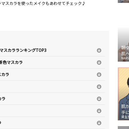
ラマスカラを使ったメイクもあわせてチェック♪
朝
 マスカラランキングTOP3
肌
NARS
の新色マスカラ
スカラ
カラ
肌
手
資生
ラ