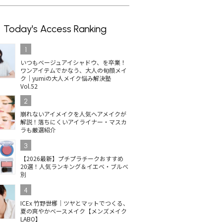
Today's Access Ranking
1
いつもベージュアイシャドウ、を卒業！
ワンアイテムでかなう、大人の旬顔メイ
ク｜yumiの大人メイク悩み解決塾
Vol.52
2
崩れないアイメイクを人気ヘアメイクが
解説！落ちにくいアイライナー・マスカ
ラも厳選紹介
3
【2026最新】プチプラチークおすすめ
20選！人気ランキング＆イエベ・ブルべ
別
4
ICEx 竹野世梛｜ツヤとマットでつくる、
夏の爽やかベースメイク【メンズメイク
LABO】