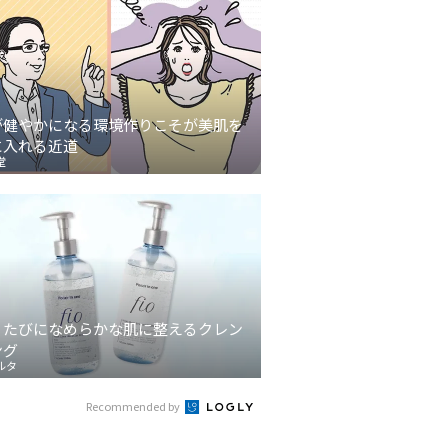
が健やかになる環境作りこそが美肌を
に入れる近道
堂
うたびになめらかな肌に整えるクレン
ング
ルタ
Recommended by