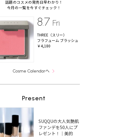
話題のコスメの発売日早わかり！
今月の一覧を今すぐチェック！
8.7
Fri
THREE（スリー）
フラフューム ブラッシュ
￥4,180
へ
Cosme Calendar
Present
SUQQUの大人気艶肌
ファンデを50人にプ
レゼント！｜美的