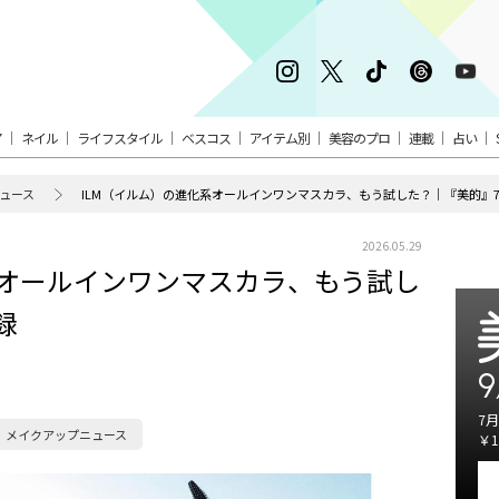
ア
ネイル
ライフスタイル
ベスコス
アイテム別
美容のプロ
連載
占い
ュース
ILM（イルム）の進化系オールインワンマスカラ、もう試した？｜『美的』
2026.05.29
系オールインワンマスカラ、もう試し
録
9
7月
メイクアップニュース
￥1