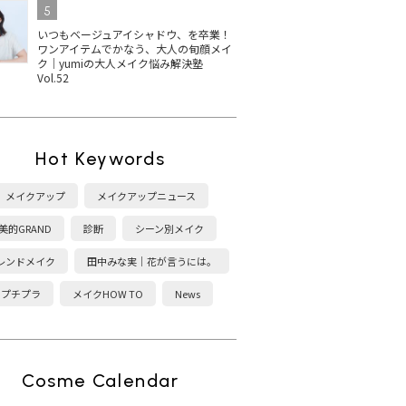
5
いつもベージュアイシャドウ、を卒業！
ワンアイテムでかなう、大人の旬顔メイ
ク｜yumiの大人メイク悩み解決塾
Vol.52
Hot Keywords
メイクアップ
メイクアップニュース
美的GRAND
診断
シーン別メイク
レンドメイク
田中みな実｜花が言うには。
プチプラ
メイクHOW TO
News
Cosme Calendar