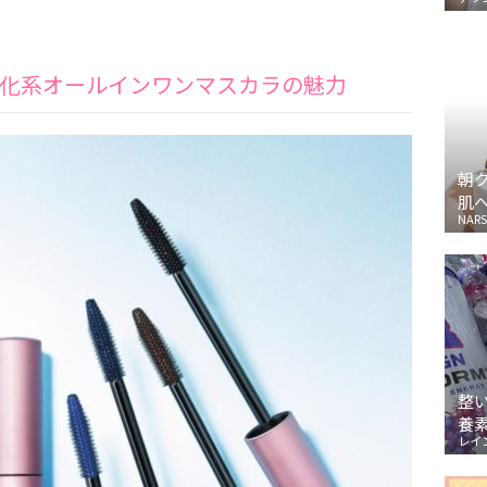
化系オールインワンマスカラの魅力
朝
肌
NARS
整
養
レイ