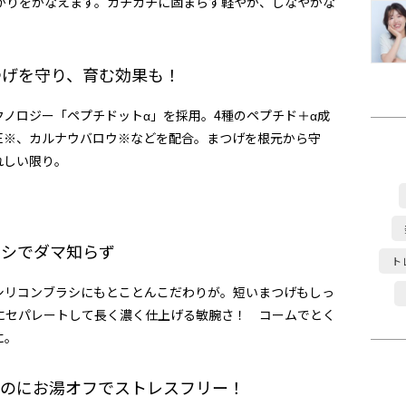
がりをかなえます。ガチガチに固まらず軽やか、しなやかな
まつげを守り、育む効果も！
ノロジー「ペプチドットα」を採用。4種のペプチド＋α成
E※、カルナウバロウ※などを配合。まつげを根元から守
れしい限り。
ラシでダマ知らず
ト
シリコンブラシにもとことんこだわりが。短いまつげもしっ
にセパレートして長く濃く仕上げる敏腕さ！ コームでとく
に。
フなのにお湯オフでストレスフリー！