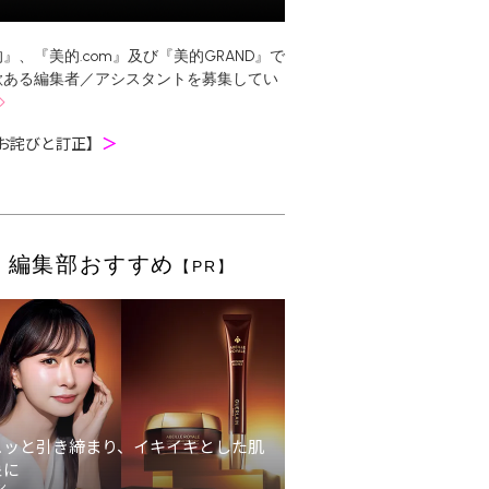
』、『美的.com』及び『美的GRAND』で
欲ある編集者／アシスタントを募集してい
お詫びと訂正】
＞
編集部おすすめ
【PR】
ュッと引き締まり、イキイキとした肌
象に
ン