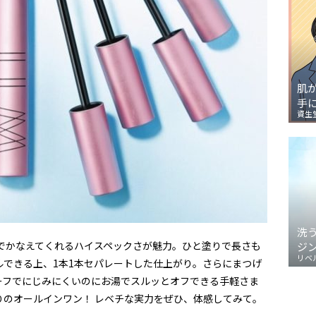
肌
手
資生
洗
1本でかなえてくれるハイスペックさが魅力。ひと塗りで長さも
ジ
リベ
ルできる上、1本1本セパレートした仕上がり。さらにまつげ
ーフでにじみにくいのにお湯でスルッとオフできる手軽さま
りのオールインワン！ レベチな実力をぜひ、体感してみて。