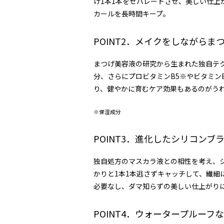
げ1本1本をセパレートさせ、美しい仕上
カールを長時間キープ。
POINT2．メイクをしながら
まつげ美容液の研究から生まれた独自テク
分、さらにプロビタミンB5※やビタミン
り、健やかに育むケア効果もあるのがう
※保湿成分
POINT3．進化したシリコンブ
独自処方のマスカラ液との相性を考え、
かりと1本1本逃さずキャッチして、繊細
必要なし、ダマ知らずの美しい仕上がり
POINT4．ウォータープルー