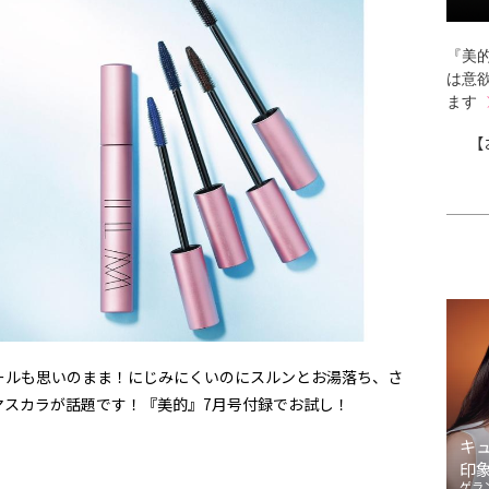
『美的
は意
ます
【
ールも思いのまま！にじみにくいのにスルンとお湯落ち、さ
マスカラが話題です！『美的』7月号付録でお試し！
キ
印
ゲラ