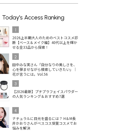
Today's Access Ranking
1
2026上半期大人のためのベストコスメ診
断【ベース＆メイク編】40代以上を輝か
せる全33品から探索！
2
田中みな実さん「自分なりの美しさを、
心を弾ませながら模索していきたい」｜
花が言うには。Vol.56
3
【2026最新】プチプラフェイスパウダー
の人気ランキング＆おすすめ7選
4
ナチュラルに目元を盛るには？ H＆M長
井かおりさんがベスコス受賞コスメでお
悩みを解決