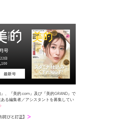
月号
22日
,100
最新号
』、『美的.com』及び『美的GRAND』で
欲ある編集者／アシスタントを募集してい
お詫びと訂正】
＞