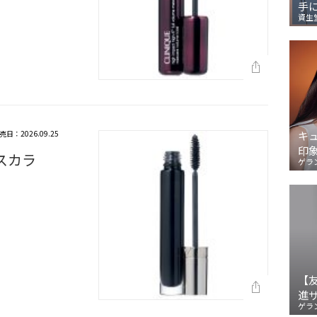
手
資生
売日：2026.09.25
キ
印
スカラ
ゲラ
【
進
ゲラ