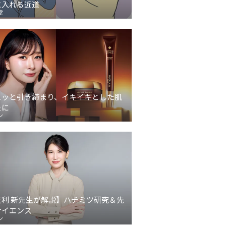
に入れる近道
堂
ュッと引き締まり、イキイキとした肌
象に
ン
友利 新先生が解説】ハチミツ研究＆先
サイエンス
ン