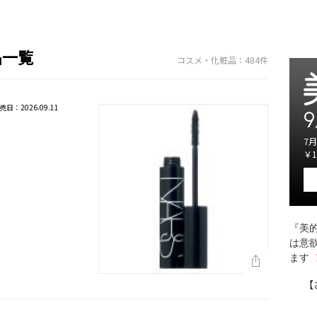
品一覧
コスメ・化粧品：484件
売日：2026.09.11
9
7月
￥1
『美的
は意
ます
【