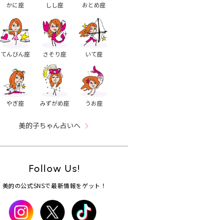
かに座
しし座
おとめ座
てんびん座
さそり座
いて座
やぎ座
みずがめ座
うお座
美的子ちゃん占いへ
Follow Us!
美的の公式SNSで最新情報をゲット！