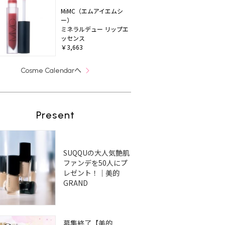
MiMC（エムアイエムシ
ー）
ミネラルデュー リップエ
ッセンス
￥3,663
へ
Cosme Calendar
Present
SUQQUの大人気艶肌
ファンデを50人にプ
レゼント！｜美的
GRAND
募集終了【美的