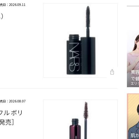
売日：2026.09.11
ニ）
美
で
エリ
売日：2026.08.07
フル ボリ
月発売］
肌