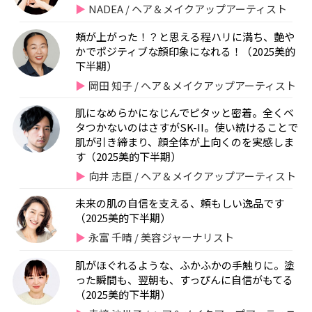
NADEA / ヘア＆メイクアップアーティスト
頰が上がった！？と思える程ハリに満ち、艶や
かでポジティブな顔印象になれる！（2025美的
下半期）
岡田 知子 / ヘア＆メイクアップアーティスト
肌になめらかになじんでピタッと密着。全くベ
タつかないのはさすがSK-II。使い続けることで
肌が引き締まり、顔全体が上向くのを実感しま
す（2025美的下半期）
向井 志臣 / ヘア＆メイクアップアーティスト
未来の肌の自信を支える、頼もしい逸品です
（2025美的下半期）
永富 千晴 / 美容ジャーナリスト
肌がほぐれるような、ふかふかの手触りに。塗
った瞬間も、翌朝も、すっぴんに自信がもてる
（2025美的下半期）