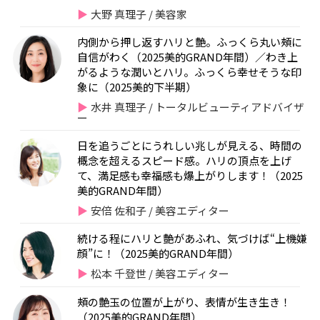
大野 真理子 / 美容家
内側から押し返すハリと艶。ふっくら丸い頰に
自信がわく（2025美的GRAND年間）／わき上
がるような潤いとハリ。ふっくら幸せそうな印
象に（2025美的下半期）
水井 真理子 / トータルビューティアドバイザ
ー
日を追うごとにうれしい兆しが見える、時間の
概念を超えるスピード感。ハリの頂点を上げ
て、満足感も幸福感も爆上がりします！（2025
美的GRAND年間）
安倍 佐和子 / 美容エディター
続ける程にハリと艶があふれ、気づけば“上機嫌
顔”に！（2025美的GRAND年間）
松本 千登世 / 美容エディター
頰の艶玉の位置が上がり、表情が生き生き！
（2025美的GRAND年間）