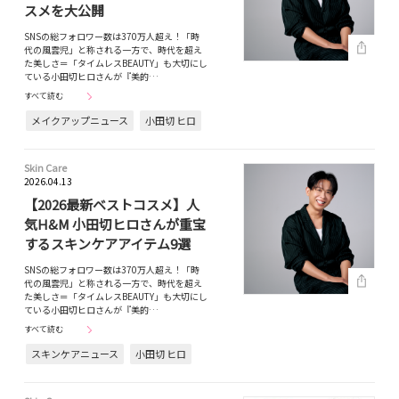
スメを大公開
SNSの総フォロワー数は370万人超え！「時
代の風雲児」と称される一方で、時代を超え
た美しさ＝「タイムレスBEAUTY」も大切にし
ている小田切ヒロさんが『美的…
すべて読む
メイクアップニュース
小田切 ヒロ
Skin Care
2026.04.13
【2026最新ベストコスメ】人
気H&M 小田切ヒロさんが重宝
するスキンケアアイテム9選
SNSの総フォロワー数は370万人超え！「時
代の風雲児」と称される一方で、時代を超え
た美しさ＝「タイムレスBEAUTY」も大切にし
ている小田切ヒロさんが『美的…
すべて読む
スキンケアニュース
小田切 ヒロ