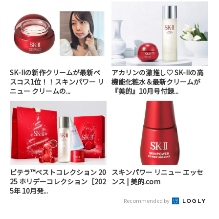
SK-IIの新作クリームが最新ベ
アカリンの激推し♡ SK-IIの高
スコス1位！！スキンパワー リ
機能化粧水＆最新クリームが
ニュー クリームの...
『美的』10月号付録...
ピテラ™ベストコレクション 20
スキンパワー リニュー エッセ
25 ホリデーコレクション［202
ンス | 美的.com
5年 10月発...
Recommended by