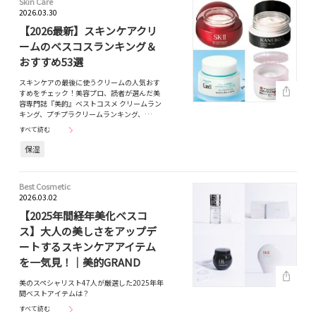
Skin Care
2026.03.30
【2026最新】スキンケアクリ
ームのベスコスランキング＆
おすすめ53選
スキンケアの最後に使うクリームの人気おす
すめをチェック！美容プロ、読者が選んだ美
容専門誌『美的』ベストコスメ クリームラン
キング、プチプラクリームランキング、…
すべて読む
保湿
Best Cosmetic
2026.03.02
【2025年間経年美化ベスコ
ス】大人の美しさをアップデ
ートするスキンケアアイテム
を一気見！｜美的GRAND
美のスペシャリスト47人が厳選した2025年年
間ベストアイテムは？
すべて読む