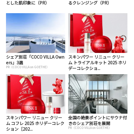
とした肌印象に（PR）
るクレンジング（PR）
シェア別荘「COCO VILLA Own
スキンパワー リニュー クリー
ers」3選
ム トライアルキット 2025 ホリ
PR（COCO VILLA on GOETHE）
デーコレクショ...
スキンパワー リニュー クリー
全国の絶景ポイントにサウナ付
ム コフレ 2025 ホリデーコレク
きのシェア別荘を展開
PR（COCO VILLA on GOETHE）
ション［202...