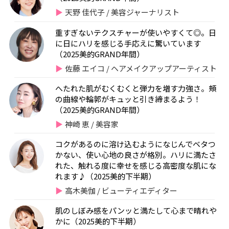
天野 佳代子 / 美容ジャーナリスト
重すぎないテクスチャーが使いやすくて◎。日
に日にハリを感じる手応えに驚いています
（2025美的GRAND年間）
佐藤 エイコ / ヘアメイクアップアーティスト
へたれた肌がむくむくと弾力を増す力強さ。頰
の曲線や輪郭がキュッと引き締まるよう！
（2025美的GRAND年間）
神崎 恵 / 美容家
コクがあるのに溶け込むようになじんでベタつ
かない、使い心地の良さが格別。ハリに満たさ
れた、触れる度に幸せを感じる高密度な肌にな
れます♪（2025美的下半期）
高木美伽 / ビューティエディター
肌のしぼみ感をパンッと満たして心まで晴れや
かに（2025美的下半期）