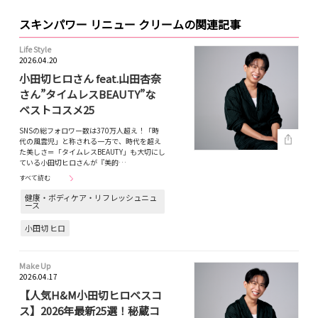
スキンパワー リニュー クリームの関連記事
Life Style
2026.04.20
小田切ヒロさん feat.山田杏奈
さん”タイムレスBEAUTY”な
ベストコスメ25
SNSの総フォロワー数は370万人超え！「時
代の風雲児」と称される一方で、時代を超え
た美しさ＝「タイムレスBEAUTY」も大切にし
ている小田切ヒロさんが『美的…
すべて読む
健康・ボディケア・リフレッシュニュ
ース
小田切 ヒロ
Make Up
2026.04.17
【人気H&M小田切ヒロベスコ
ス】2026年最新25選！秘蔵コ