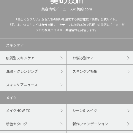
美容情報／ニュースの美的.com
「美しくなりたい」女性たちの願いを追求する美容雑誌『美的』公式サイト。
「肌・心・体のキレイは自分で磨く」をテーマに美的本誌で活躍中の美容レポーターが
プロの視点でコスメ・美容情報を発信します。
スキンケア
肌質別スキンケア
お悩み別ケア
洗顔・クレンジング
スキンケア特集
スキンケアニュース
メイク
メイクHOW TO
シーン別メイク
新色カタログ
新作ファンデーション