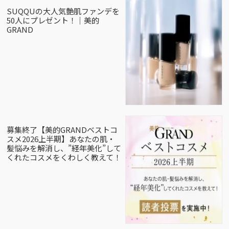
SUQQUの大人気艶肌ファンデを
50人にプレゼント！｜美的
GRAND
募集終了【美的GRANDベストコ
スメ2026上半期】あなたの肌・
髪悩みを解消し、”経年美化”して
くれたコスメをくわしく教えて！