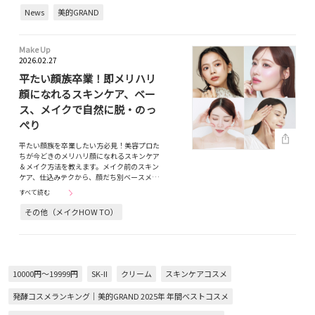
News
美的GRAND
Make Up
2026.02.27
平たい顔族卒業！即メリハリ
顔になれるスキンケア、ベー
ス、メイクで自然に脱・のっ
ぺり
平たい顔族を卒業したい方必見！美容プロた
ちが今どきのメリハリ顔になれるスキンケア
＆メイク方法を教えます。メイク前のスキン
ケア、仕込みテクから、顔だち別ベースメ…
すべて読む
その他（メイクHOW TO）
10000円～19999円
SK-II
クリーム
スキンケアコスメ
発酵コスメランキング｜美的GRAND 2025年 年間ベストコスメ