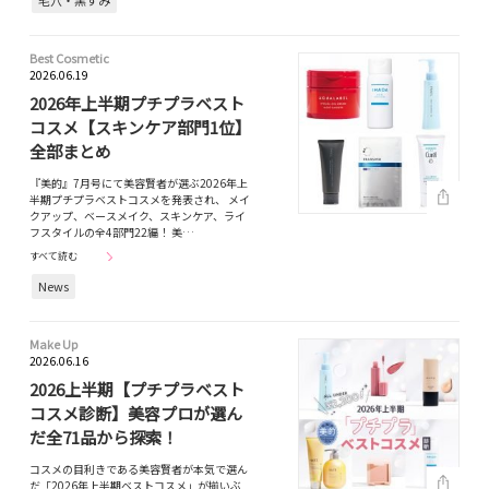
毛穴・黒ずみ
Best Cosmetic
2026.06.19
2026年上半期プチプラベスト
コスメ【スキンケア部門1位】
全部まとめ
『美的』7月号にて美容賢者が選ぶ2026年上
半期プチプラベストコスメを発表され、 メイ
クアップ、ベースメイク、スキンケア、ライ
フスタイルの全4部門22編！ 美…
すべて読む
News
Make Up
2026.06.16
2026上半期【プチプラベスト
コスメ診断】美容プロが選ん
だ全71品から探索！
コスメの目利きである美容賢者が本気で選ん
だ「2026年上半期ベストコスメ」が揃いぶ