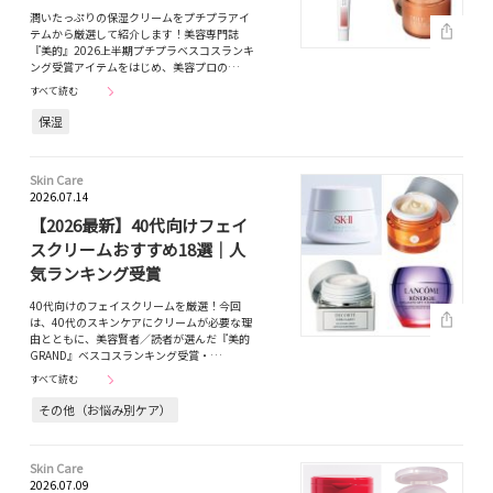
潤いたっぷりの保湿クリームをプチプラアイ
テムから厳選して紹介します！美容専門誌
『美的』2026上半期プチプラベスコスランキ
ング受賞アイテムをはじめ、美容プロの…
すべて読む
保湿
Skin Care
2026.07.14
【2026最新】40代向けフェイ
スクリームおすすめ18選｜人
気ランキング受賞
40代向けのフェイスクリームを厳選！今回
は、40代のスキンケアにクリームが必要な理
由とともに、美容賢者／読者が選んだ『美的
GRAND』ベスコスランキング受賞・…
すべて読む
その他（お悩み別ケア）
Skin Care
2026.07.09