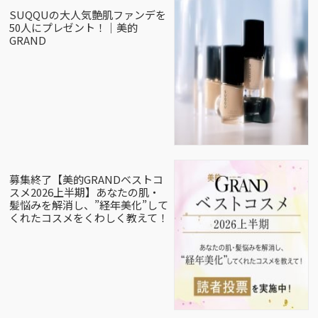
SUQQUの大人気艶肌ファンデを
50人にプレゼント！｜美的
GRAND
募集終了【美的GRANDベストコ
スメ2026上半期】あなたの肌・
髪悩みを解消し、”経年美化”して
くれたコスメをくわしく教えて！