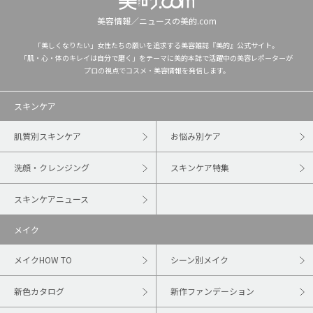
美容情報／ニュースの美的.com
「美しくなりたい」女性たちの願いを追求する美容雑誌『美的』公式サイト。
「肌・心・体のキレイは自分で磨く」をテーマに美的本誌で活躍中の美容レポーターが
プロの視点でコスメ・美容情報を発信します。
スキンケア
肌質別スキンケア
お悩み別ケア
洗顔・クレンジング
スキンケア特集
スキンケアニュース
メイク
メイクHOW TO
シーン別メイク
新色カタログ
新作ファンデーション