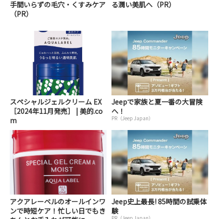
手間いらずの毛穴・くすみケア
る潤い美肌へ（PR）
（PR）
スペシャルジェルクリーム EX
Jeepで家族と夏一番の大冒険
［2024年11月発売］ | 美的.co
へ！
PR（Jeep Japan）
m
アクアレーベルのオールインワ
Jeep史上最長! 85時間の試乗体
ンで時短ケア！忙しい日でもき
験
PR（Jeep Japan）