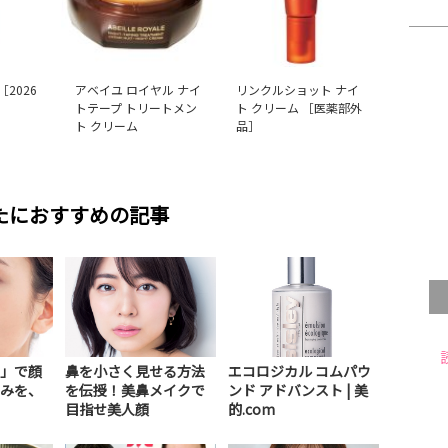
［2026
アベイユ ロイヤル ナイ
リンクルショット ナイ
トテープ トリートメン
ト クリーム ［医薬部外
ト クリーム
品］
たにおすすめの記事
」で顔
鼻を小さく見せる方法
エコロジカル コムパウ
みを、
を伝授！美鼻メイクで
ンド アドバンスト | 美
目指せ美人顔
的.com