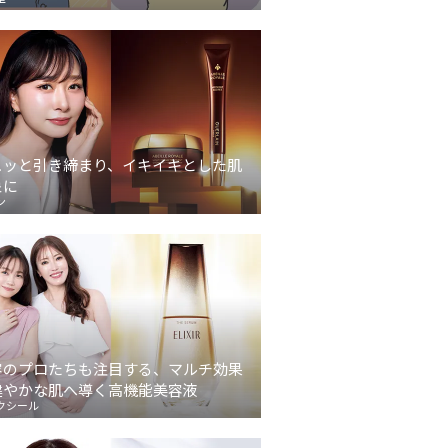
ュッと引き締まり、イキイキとした肌
象に
ン
容のプロたちも注目する、マルチ効果
健やかな肌へ導く高機能美容液
クシール