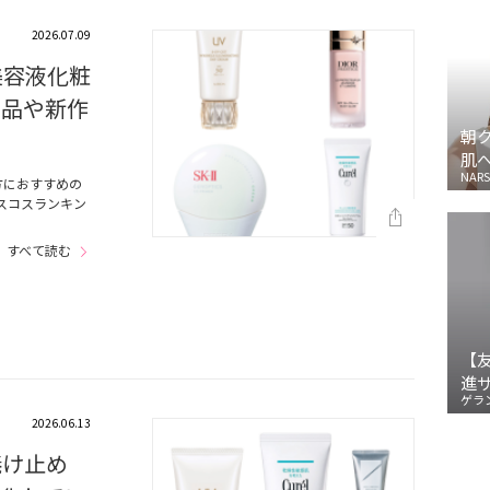
2026.07.09
美容液化粧
名品や新作
朝
肌
NARS
方におすすめの
スコスランキン
…
すべて読む
【
進
ゲラ
2026.06.13
焼け止め