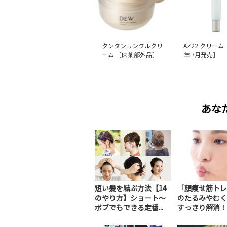
タンタンリンクルクリ
AZ22 クリーム 
ーム ［医薬部外品］
年 7月発売］
あな
短い髪を結ぶ方法【14
「顔痩せ筋トレ
のやり方】ショート～
のたるみやむく
ボブでもできる定番...
すっきり解消！