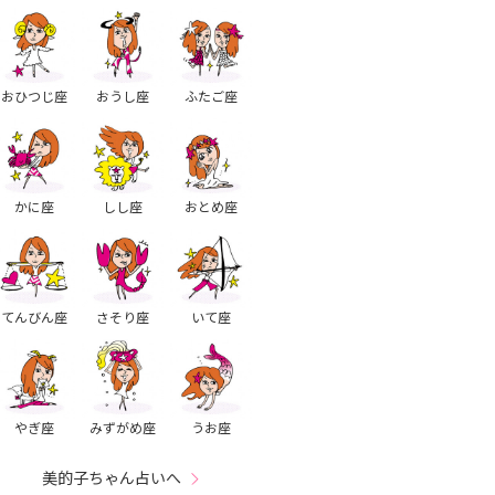
おひつじ座
おうし座
ふたご座
かに座
しし座
おとめ座
てんびん座
さそり座
いて座
やぎ座
みずがめ座
うお座
美的子ちゃん占いへ