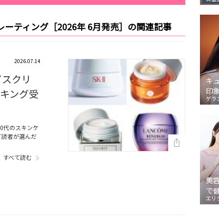
ーティング［2026年 6月発売］の関連記事
2026.07.14
イスクリ
キ
印
ンキング受
ゲラ
0代のスキンケ
／読者が選んだ
すべて読む
美
で
エリ