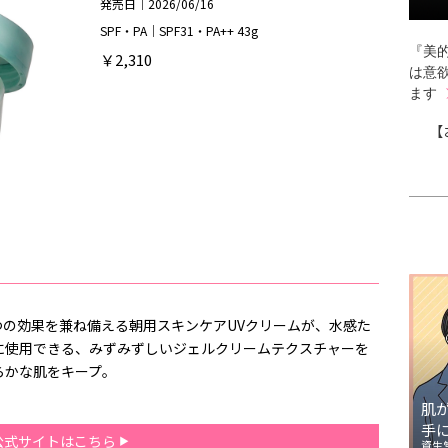
発売日｜2026/06/16
SPF・PA｜SPF31・PA++ 43g
『美的
￥2,310
は意
ます
【
つの効果を兼ね備える朝用スキンケアUVクリームが、水感た
に使用できる、みずみずしいジェルクリームテクスチャーを
らかな肌をキープ。
肌
手
公式サイトはこちら
資生