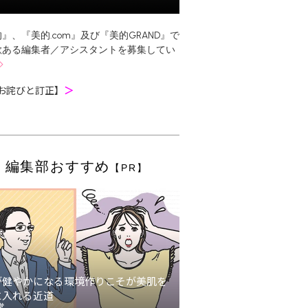
』、『美的.com』及び『美的GRAND』で
欲ある編集者／アシスタントを募集してい
お詫びと訂正】
＞
編集部おすすめ
【PR】
が健やかになる環境作りこそが美肌を
に入れる近道
堂