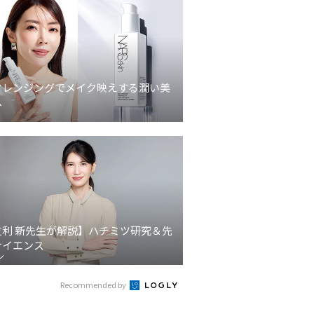
クレンジングでメイク映えする潤い美
へ
友利 新先生が解説】ハチミツ研究＆先
サイエンス
ン
Recommended by