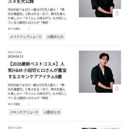
スメを大公開
SNSの総フォロワー数は370万人超え！「時
代の風雲児」と称される一方で、時代を超え
た美しさ＝「タイムレスBEAUTY」も大切にし
ている小田切ヒロさんが『美的…
すべて読む
メイクアップニュース
小田切 ヒロ
Skin Care
2026.04.13
【2026最新ベストコスメ】人
気H&M 小田切ヒロさんが重宝
するスキンケアアイテム9選
SNSの総フォロワー数は370万人超え！「時
代の風雲児」と称される一方で、時代を超え
た美しさ＝「タイムレスBEAUTY」も大切にし
ている小田切ヒロさんが『美的…
すべて読む
スキンケアニュース
小田切 ヒロ
Skin Care