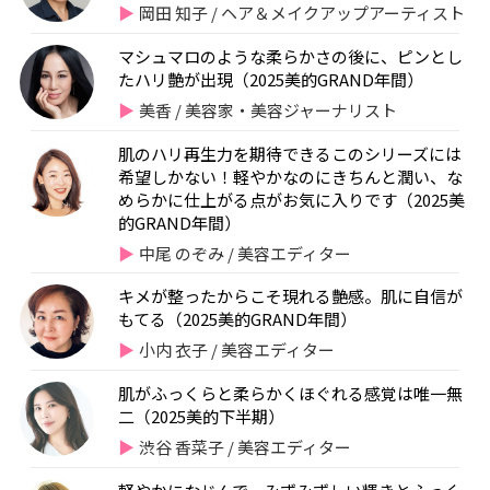
岡田 知子 / ヘア＆メイクアップアーティスト
マシュマロのような柔らかさの後に、ピンとし
たハリ艶が出現（2025美的GRAND年間）
美香 / 美容家・美容ジャーナリスト
肌のハリ再生力を期待できるこのシリーズには
希望しかない！軽やかなのにきちんと潤い、な
めらかに仕上がる点がお気に入りです（2025美
的GRAND年間）
中尾 のぞみ / 美容エディター
キメが整ったからこそ現れる艶感。肌に自信が
もてる（2025美的GRAND年間）
小内 衣子 / 美容エディター
肌がふっくらと柔らかくほぐれる感覚は唯一無
二（2025美的下半期）
渋谷 香菜子 / 美容エディター