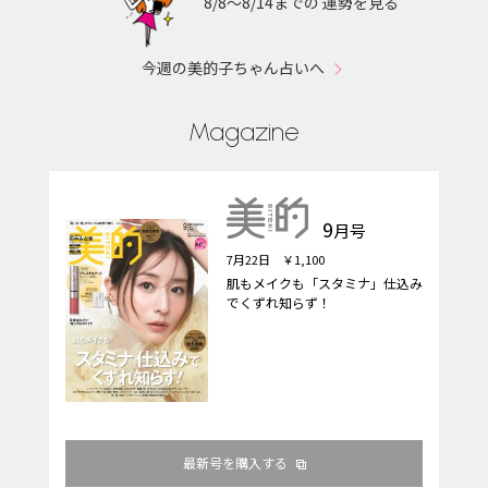
8/8〜8/14までの 運勢を見る
今週の美的子ちゃん占いへ
Magazine
9
月号
7月22日 ￥1,100
肌もメイクも「スタミナ」仕込み
でくずれ知らず！
最新号を購入する