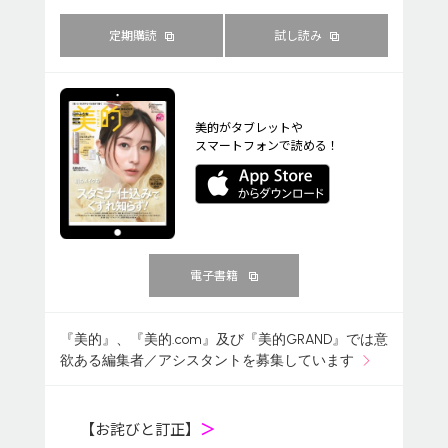
定期購読
試し読み
美的がタブレットや
スマートフォンで読める！
電子書籍
『美的』、『美的.com』及び『美的GRAND』では意
欲ある編集者／アシスタントを募集しています
【お詫びと訂正】
＞