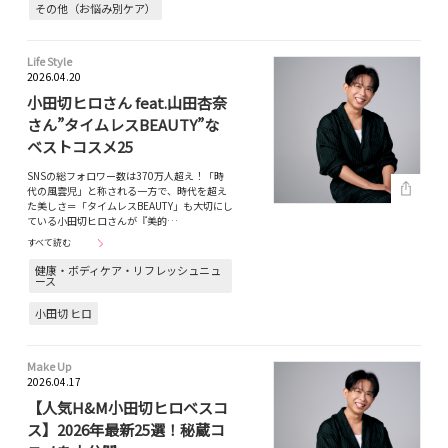
その他（お悩み別ケア）
Life Style
2026.04.20
小田切ヒロさん feat.山田杏奈
さん”タイムレスBEAUTY”な
ベストコスメ25
SNSの総フォロワー数は370万人超え！「時
代の風雲児」と称される一方で、時代を超え
た美しさ＝「タイムレスBEAUTY」も大切にし
ている小田切ヒロさんが『美的…
すべて読む
健康・ボディケア・リフレッシュニュ
ース
小田切 ヒロ
Make Up
2026.04.17
【人気H&M小田切ヒロベスコ
ス】2026年最新25選！秘蔵コ