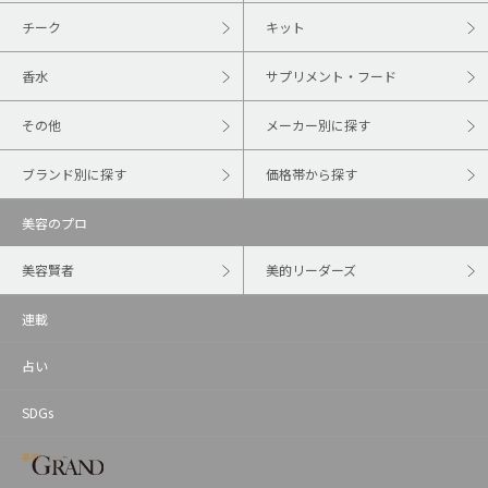
チーク
キット
香水
サプリメント・フード
その他
メーカー別に探す
ブランド別に探す
価格帯から探す
美容のプロ
美容賢者
美的リーダーズ
連載
占い
SDGs