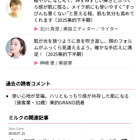
軽やかになじんで、みずみずしい輝きとふっく
ら感が肌に宿る。メイク前にも使いやすく“すっ
ぴんも悪くない”と思える程、肌も気分も高めて
くれます（2025美的下半期）
北川 真澄 / 美容エディター／ライター
肌が光を放つように息を吹き返し、顔のフォル
ムがふっくら見違えるよう。確かな手応えに満
足！（2025美的下半期）
神崎 恵 / 美容家
過去の読者コメント
使い心地が至福。ハリともっちり感が共存した肌になる
（接客業・32歳）美的GRAND読者
ミルクの関連記事
Skin Care
2026.07.21