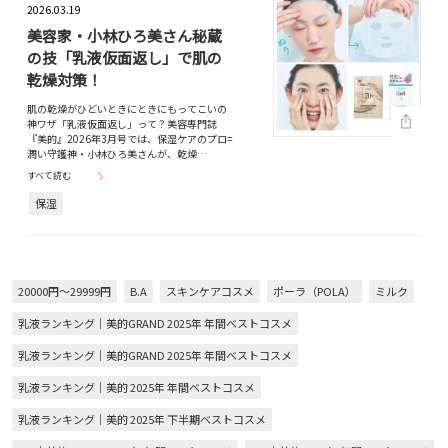
2026.03.19
美容家・小林ひろ美さん秘蔵
の技「乳液仮面返し」で肌の
乾燥対策！
肌の乾燥がひどいときにときにもってこいの
神ワザ「乳液仮面返し」って？美容専門誌
『美的』2026年3月号では、保湿ケアのプロ=
潤い守護神・小林ひろ美さんが、乾燥…
すべて読む
保湿
20000円～29999円
B.A
スキンケアコスメ
ポーラ（POLA）
ミルク
乳液ランキング｜美的GRAND 2025年 年間ベストコスメ
乳液ランキング｜美的GRAND 2025年 年間ベストコスメ
乳液ランキング｜美的 2025年 年間ベストコスメ
乳液ランキング｜美的 2025年 下半期ベストコスメ