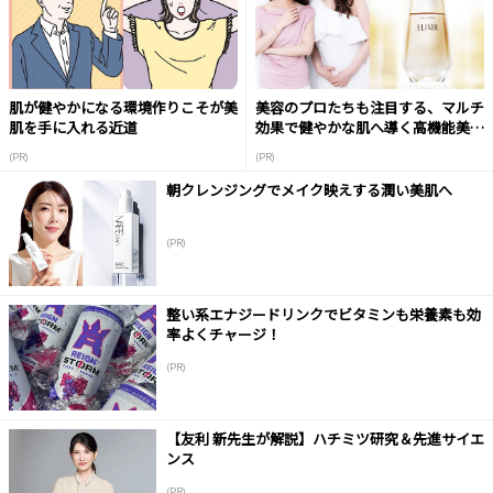
肌が健やかになる環境作りこそが美
美容のプロたちも注目する、マルチ
肌を手に入れる近道
効果で健やかな肌へ導く高機能美容
液
(PR)
(PR)
朝クレンジングでメイク映えする潤い美肌へ
(PR)
整い系エナジードリンクでビタミンも栄養素も効
率よくチャージ！
(PR)
【友利 新先生が解説】ハチミツ研究＆先進サイエ
ンス
(PR)