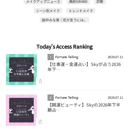
メイクアップニュース
美的GRAND
診断
シーン別メイク
トレンドメイク
田中みな実｜花が言うには。
Today's Access Ranking
2026.07.11
1
Fortune Telling
【仕事運・金運占い】Skyが占う2026
年下…
2026.07.11
2
Fortune Telling
【開運ビューティ】Skyの2026年下半
期占…