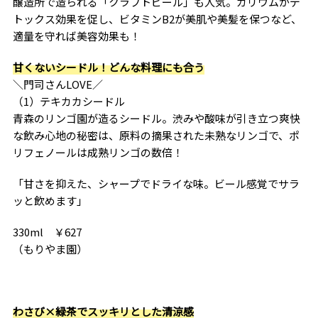
醸造所で造られる「クラフトビール」も人気。カリウムがデ
トックス効果を促し、ビタミンB2が美肌や美髪を保つなど、
適量を守れば美容効果も！
甘くないシードル！どんな料理にも合う
＼門司さんLOVE／
（1）テキカカシードル
青森のリンゴ園が造るシードル。渋みや酸味が引き立つ爽快
な飲み心地の秘密は、原料の摘果された未熟なリンゴで、ポ
リフェノールは成熟リンゴの数倍！
「甘さを抑えた、シャープでドライな味。ビール感覚でサラ
ッと飲めます」
330ml ￥627
（もりやま園）
わさび×緑茶でスッキリとした清涼感