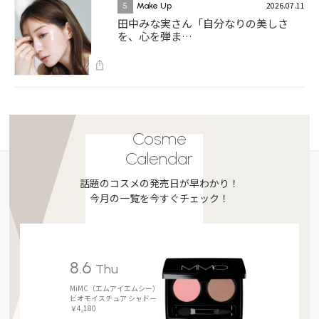
2026.07.11
5
Make Up
田中みな実さん「自分なりの美しさ
を、心を弾ま…
Cosme
Calendar
話題のコスメの発売日が早わかり！
今月の一覧を今すぐチェック！
8.6
Thu
MiMC（エムアイエムシー）
ビオモイスチュア シャドー
￥4,180