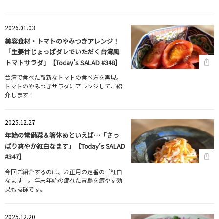
2026.01.03
美容食材・トマトのやみつきアレンジ！
「生姜甘じょっぱダレでいただく台湾風
トマトサラダ」【Today’s SALAD #348】
台湾で食べた斬新なトマトの食べ方を再現。
トマトのやみつきサラダにアレンジしてご紹
介します！
2025.12.27
年始の常備菜＆箸休めといえば…「さっ
ぱり爽やか紅白なます」【Today’s SALAD
#347】
今回ご紹介するのは、お正月の定番の「紅白
なます」。年末年始の疲れた胃腸を癒やす効
果も抜群です。
2025.12.20