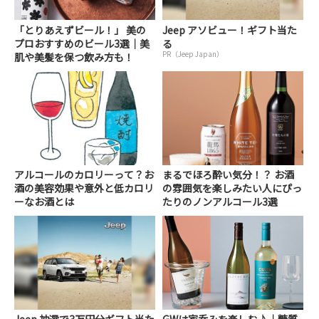
「とりあえずビール！」 美の
Jeep アソビュー！ギフト当た
プロおすすめのビール3選｜美
る
PR（Jeep Japan）
肌や美髪を保つ飲み方も！
アルコールのカロリーって？お
まるでほろ酔い気分！？ お酒
酒の美容効果や意外と低カロリ
の雰囲気を楽しみたい人にぴっ
ーなお酒とは
たりのノンアルコール3選