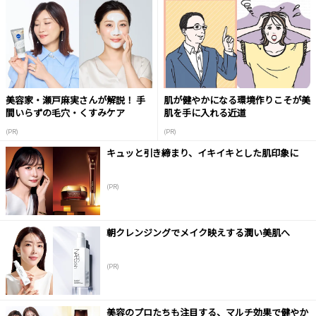
美容家・瀬戸麻実さんが解説！ 手
肌が健やかになる環境作りこそが美
間いらずの毛穴・くすみケア
肌を手に入れる近道
(PR)
(PR)
キュッと引き締まり、イキイキとした肌印象に
(PR)
朝クレンジングでメイク映えする潤い美肌へ
(PR)
美容のプロたちも注目する、マルチ効果で健やか