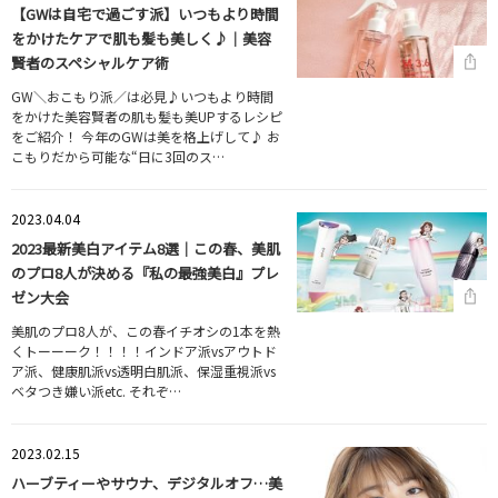
【GWは自宅で過ごす派】いつもより時間
をかけたケアで肌も髪も美しく♪｜美容
賢者のスペシャルケア術
GW＼おこもり派／は必見♪いつもより時間
をかけた美容賢者の肌も髪も美UPするレシピ
をご紹介！ 今年のGWは美を格上げして♪ お
こもりだから可能な“日に3回のス…
2023.04.04
2023最新美白アイテム8選｜この春、美肌
のプロ8人が決める『私の最強美白』プレ
ゼン大会
美肌のプロ8人が、この春イチオシの1本を熱
くトーーーク！！！！インドア派vsアウトド
ア派、健康肌派vs透明白肌派、保湿重視派vs
ベタつき嫌い派etc. それぞ…
2023.02.15
ハーブティーやサウナ、デジタルオフ…美