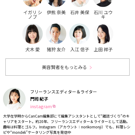
イガリ シ
伊熊 奈美
石井 美保
石川 ユウ
ノブ
キ
犬木 愛
猪狩 友介
入江 信子
上田 祥子
美容賢者をもっとみる
フリーランスエディター＆ライター
門司 紀子
instagram
大学在学時からCanCam編集部にて編集アシスタントとして“雑誌づくり”のキ
ャリアをスタート。約20年、フリーランスエディター＆ライターとして活動。
趣味は料理とゴルフ。Instagram（アカウント：norikomonji）でも、料理レシ
ピや“mondeli”ケータリング写真を発信中