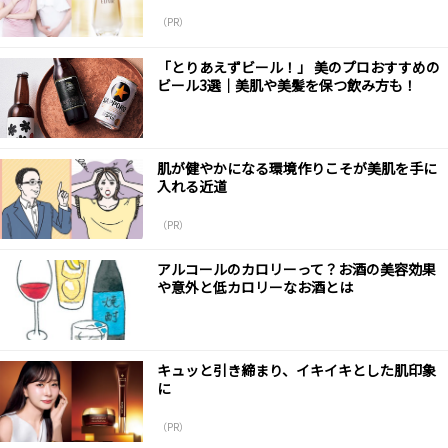
（PR）
「とりあえずビール！」 美のプロおすすめの
ビール3選｜美肌や美髪を保つ飲み方も！
肌が健やかになる環境作りこそが美肌を手に
入れる近道
（PR）
アルコールのカロリーって？お酒の美容効果
や意外と低カロリーなお酒とは
キュッと引き締まり、イキイキとした肌印象
に
（PR）