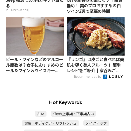
Jeep 抽選で3万円分ギフト当た
GWは家呑みを楽しむ♪｜糖質
る
低め！ 美のプロおすすめの白
PR（Jeep Japan）
ワイン3選で至福の時間
ビール・ワインなどのアルコー
『リンゴ』は皮ごと食べれば美
ル度数は？女子におすすめのビ
肌を導く美人フルーツ！ 簡単
ール＆ワイン＆ウイスキー...
レシピをご紹介｜家呑みご...
Recommended by
Hot Keywords
占い
Skyの上半期・下半期占い
健康・ボディケア・リフレッシュ
メイクアップ