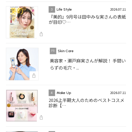
2026.07.11
3
Life Style
『美的』9月号は田中みな実さんの表紙
が目印♡…
Skin Care
美容家・瀬戸麻実さんが解説！ 手間い
らずの毛穴・...
2026.07.11
4
Make Up
2026上半期大人のためのベストコスメ
診断【…