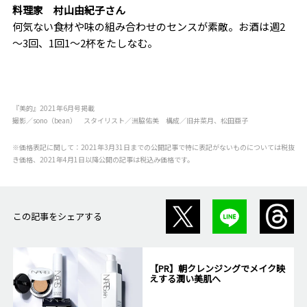
料理家 村山由紀子さん
何気ない食材や味の組み合わせのセンスが素敵。お酒は週2
～3回、1回1～2杯をたしなむ。
『美的』2021年6月号掲載
撮影／sono（bean） スタイリスト／洲脇佑美 構成／旧井菜月、松田亜子
※価格表記に関して：2021年3月31日までの公開記事で特に表記がないものについては税抜
き価格、2021年4月1日以降公開の記事は税込み価格です。
この記事をシェアする
【PR】朝クレンジングでメイク映
えする潤い美肌へ