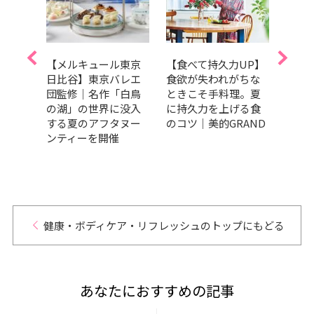
うり
【メルキュール東京
【食べて持久力UP】
美肌
で夏
日比谷】東京バレエ
食欲が失われがちな
ラダ
冷や
団監修｜名作「白鳥
ときこそ手料理。夏
トま
サラ
の湖」の世界に没入
に持久力を上げる食
キレ
する夏のアフタヌー
のコツ｜美的GRAND
ンティーを開催
健康・ボディケア・リフレッシュのトップにもどる
あなたにおすすめの記事