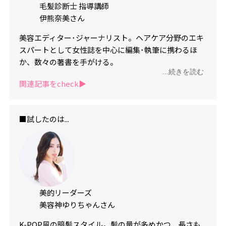
毛髪診断士 指導講師
伊熊奈美さん
美容エディター･ジャーナリスト。ヘアケア分野のエキ
スパートとして女性誌を中心に編集･執筆に携わるほ
か、数々の著書を手がける。
...続きを読む
Instagram：
@namiikuma_hairista
関連記事をcheck▶︎
■試したのは...
美的リーダーズ
美容神ゆりちゃんさん
K-POP風の暗髪スタイル。髪の量が多めかつ、長さも