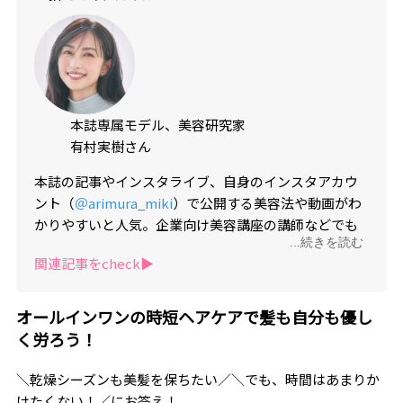
本誌専属モデル、美容研究家
有村実樹さん
本誌の記事やインスタライブ、自身のインスタアカウ
ント（
＠arimura_miki
）で公開する美容法や動画がわ
かりやすいと人気。企業向け美容講座の講師などでも
...続きを読む
活躍。植物療法士の資格も取得、ストレスケアの方法
関連記事をcheck▶︎
をシェアするなど生来の優しさに基づく情報発信や、
出産後さらに磨かれた美しさで、読者からも絶大な人
気を誇る。
オールインワンの時短ヘアケアで髪も自分も優し
く労ろう！
＼乾燥シーズンも美髪を保ちたい／＼でも、時間はあまりか
けたくない！／にお答え！