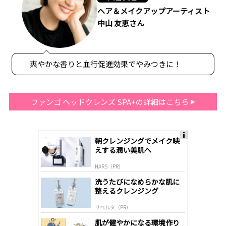
ヘア＆メイクアップアーティスト
中山 友恵さん
爽やかな香りと血行促進効果でやみつきに！
ファンゴ ヘッドクレンズ SPA+の詳細はこちら
朝クレンジングでメイク映
A
えする潤い美肌へ
ds
by
NARS（PR）
lo
gl
洗うたびになめらかな肌に
y
整えるクレンジング
リベルタ（PR）
肌が健やかになる環境作り