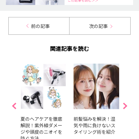
この記事も読む＞＞
前の記事
次の記事
関連記事を読む
力
夏のヘアケアを徹底
前髪悩みを解決！湿
時短
本数
解説！紫外線ダメー
気や雨に負けないス
え！
いや
ジや頭皮のニオイを
タイリング術を紹介
結べ
幹再
防ぐ方法
｜最