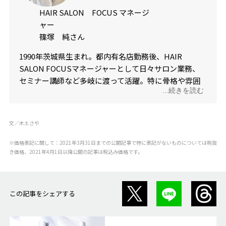
HAIR SALON FOCUS マネージ
ャー
篠塚 純さん
1990年茨城県生まれ。都内有名店勤務後、HAIR
SALON FOCUSマネージャーとして日々サロン業務、
セミナー講師など多岐に渡って活躍。特に骨格や雰囲
...続きを読む
気から導き出す360°似合わせカットには定評があり、
SNSでは千葉で1番ショートが上手いスタイリストとし
ても話題を集めている。
文／木土さや
※価格表記に関して：2021年3月31日までの公開記事で特に表記がないものについては税抜
HAIR SALON FOCUS
き価格、2021年4月1日以降公開の記事は税込み価格です。
この記事をシェアする
インスタグラム