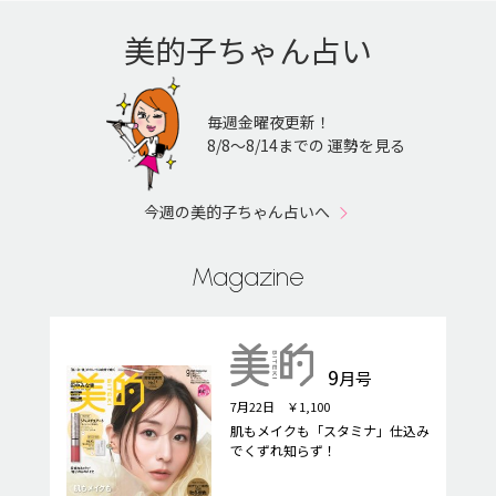
美的子ちゃん占い
毎週金曜夜更新！
8/8〜8/14までの 運勢を見る
今週の美的子ちゃん占いへ
Magazine
9
月号
7月22日 ￥1,100
肌もメイクも「スタミナ」仕込み
でくずれ知らず！