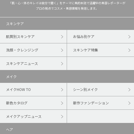
「肌・心・体のキレイは自分で磨く」をテーマに美的本誌で活躍中の美容レポーターが
プロの視点でコスメ・美容情報を発信します。
スキンケア
肌質別スキンケア
お悩み別ケア
洗顔・クレンジング
スキンケア特集
スキンケアニュース
メイク
メイクHOW TO
シーン別メイク
新色カタログ
新作ファンデーション
メイクアップニュース
ヘア