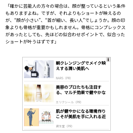
「確かに芸能人の方々の場合は、顔が整っているという条件
もありますよね。ですが、それよりもショートが映えるの
が、“顔が小さい”、“首が細い、長い人”でしょうか。顔の印
象よりも骨格が重要かもしれません。骨格にコンプレックス
があったとしても、先ほどの似合わせポイントで、似合った
ショートが叶うはずです」
朝クレンジングでメイク映
A
えする潤い美肌へ
ds
by
NARS（PR）
lo
gl
美容のプロたちも注目す
y
る、マルチ効果で健やかな
肌へ導く高機能美容液
エリクシール（PR）
肌が健やかになる環境作り
こそが美肌を手に入れる近
道
資生堂（PR）