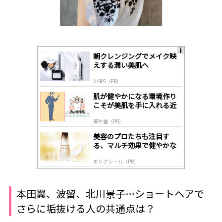
朝クレンジングでメイク映
A
えする潤い美肌へ
ds
by
NARS（PR）
lo
gl
肌が健やかになる環境作り
y
こそが美肌を手に入れる近
道
資生堂（PR）
美容のプロたちも注目す
る、マルチ効果で健やかな
肌へ導く高機能美容液
エリクシール（PR）
本田翼、波留、北川景子…ショートヘアで
さらに垢抜ける人の共通点は？