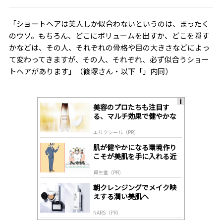
「ショートヘアは美人しか似合わないというのは、まったく
のウソ。もちろん、どこにボリュームを出すか、どこを隠す
かなどは、その人、それぞれの骨格や目の大きさなどによっ
て変わってきますが、その人、それぞれ、必ず似合うショー
トヘアがあります」（篠塚さん・以下「」内同）
美容のプロたちも注目す
A
る、マルチ効果で健やかな
ds
肌へ導く高機能美容液
by
エリクシール（PR）
lo
gl
肌が健やかになる環境作り
y
こそが美肌を手に入れる近
道
資生堂（PR）
朝クレンジングでメイク映
えする潤い美肌へ
NARS（PR）