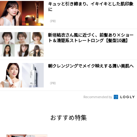
キュッと引き締まり、イキイキとした肌印象
に
（PR）
新垣結衣さん風に近づく、前髪あり×ショー
ト＆清楚系ストレートロング【髪型10選】
朝クレンジングでメイク映えする潤い美肌へ
（PR）
Recommended by
おすすめ特集