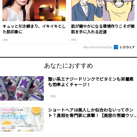
キュッと引き締まり、イキイキとし
肌が健やかになる環境作りこそが美
た肌印象に
肌を手に入れる近道
(PR)
(PR)
Recommended by
あなたにおすすめ
整い系エナジードリンクでビタミンも栄養素
も効率よくチャージ！
（PR）
ショートへアは美人しか似合わないってホン
ト？真相を専門家に直撃！【美容の常識ウソ...