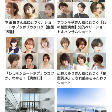
本田 翼さん風に近づく、ショ
ホラン千秋さん風に近づく【16
ートボブ＆ボブカタログ【髪型
の髪型実例】知的ベリーショー
15選】
ト＆ハンサムショート
「ひし形ショートボブ」のコツ
辺見えみりさん風に近づく「髪
が、わかる！【実例13】
型例16」こなれ感あるふんわり
ショート