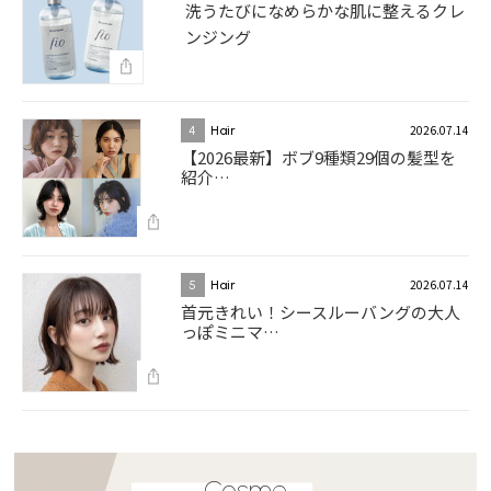
洗うたびになめらかな肌に整えるクレ
ンジング
2026.07.14
4
Hair
【2026最新】ボブ9種類29個の髪型を
紹介…
2026.07.14
5
Hair
首元きれい！シースルーバングの大人
っぽミニマ…
Cosme