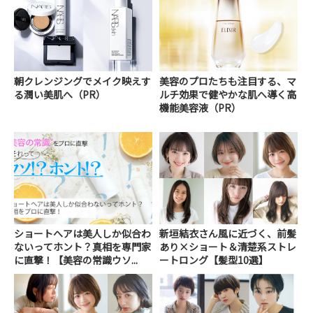
朝クレンジングでメイク映えす
美容のプロたちも注目する、マ
る潤い美肌へ（PR）
ルチ効果で健やかな肌へ導く高
機能美容液（PR）
ショートへアは美人しか似合わ
新垣結衣さん風に近づく、前髪
ないってホント？真相を専門家
あり×ショート＆清楚系ストレ
に直撃！【美容の常識ウソ...
ートロング【髪型10選】