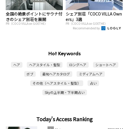
全国の絶景ポイントにサウナ付
シェア別荘「COCO VILLA Own
きのシェア別荘を展開
ers」3選
PR（COCO VILLA on GOETHE）
PR（COCO VILLA on GOETHE）
Recommended by
Hot Keywords
ヘア
ヘアスタイル・髪型
ロングヘア
ショートヘア
ボブ
最旬ヘアカタログ
ミディアムヘア
その他（ヘアスタイル・髪型）
占い
Skyの上半期・下半期占い
Today's Access Ranking