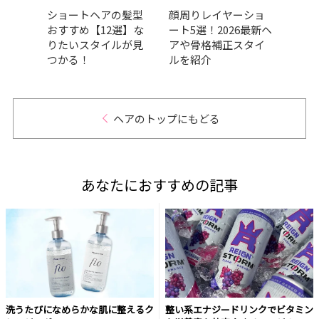
ョート
ショートヘアの髪型
顔周りレイヤーショ
【20
っき
おすすめ【12選】な
ート5選！2026最新ヘ
れシ
スタ
りたいスタイルが見
アや骨格補正スタイ
向け
つかる！
ルを紹介
ュ・
介
ヘアのトップにもどる
あなたにおすすめの記事
洗うたびになめらかな肌に整えるク
整い系エナジードリンクでビタミン