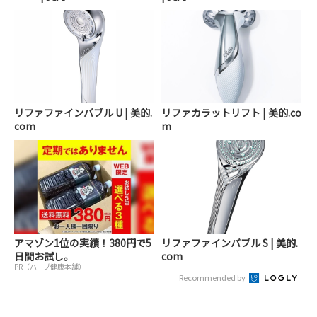
リファファインバブル U | 美的.
リファカラットリフト | 美的.co
com
m
アマゾン1位の実績！380円で5
リファファインバブル S | 美的.
日間お試し。
com
PR（ハーブ健康本舗）
Recommended by