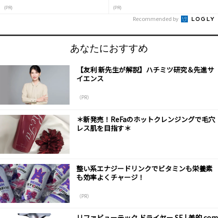
(PR)
(PR)
Recommended by
あなたにおすすめ
【友利 新先生が解説】ハチミツ研究＆先進サ
イエンス
（PR）
＊新発売！ReFaのホットクレンジングで毛穴
レス肌を目指す＊
整い系エナジードリンクでビタミンも栄養素
も効率よくチャージ！
（PR）
リファビューテック ドライヤー SE | 美的.com