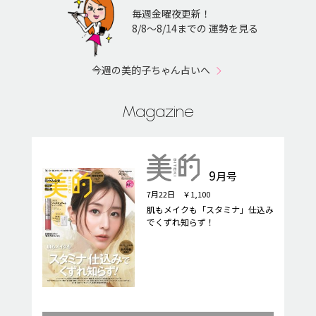
毎週金曜夜更新！
8/8〜8/14までの 運勢を見る
今週の美的子ちゃん占いへ
Magazine
9
月号
7月22日 ￥1,100
肌もメイクも「スタミナ」仕込み
でくずれ知らず！