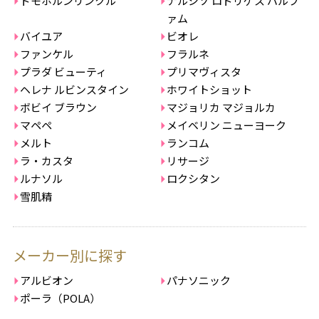
ドモホルンリンクル
ナルシソ ロドリゲス パルフ
ァム
バイユア
ビオレ
ファンケル
フラルネ
プラダ ビューティ
プリマヴィスタ
ヘレナ ルビンスタイン
ホワイトショット
ボビイ ブラウン
マジョリカ マジョルカ
マペペ
メイベリン ニューヨーク
メルト
ランコム
ラ・カスタ
リサージ
ルナソル
ロクシタン
雪肌精
メーカー別に探す
アルビオン
パナソニック
ポーラ（POLA）