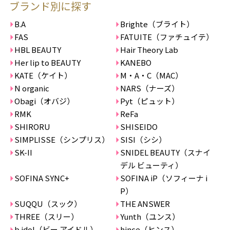
ブランド別に探す
B.A
Brighte（ブライト）
FAS
FATUITE（ファチュイテ）
HBL BEAUTY
Hair Theory Lab
Her lip to BEAUTY
KANEBO
KATE（ケイト）
M・A・C（MAC）
N organic
NARS（ナーズ）
Obagi（オバジ）
Pyt（ピュット）
RMK
ReFa
SHIRORU
SHISEIDO
SIMPLISSE（シンプリス）
SISI（シシ）
SK-II
SNIDEL BEAUTY（スナイ
デル ビューティ）
SOFINA SYNC+
SOFINA iP（ソフィーナ i
P）
SUQQU（スック）
THE ANSWER
THREE（スリー）
Yunth（ユンス）
b idol（ビー アイドル）
hince（ヒンス）