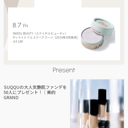
8.7
Fri
SNIDEL BEAUTY（スナイデル ビューティ）
ディライトフル スクープ ラージ［2026年 8月発売］
￥4.180
Present
SUQQUの大人気艶肌ファンデを
50人にプレゼント！｜美的
GRAND