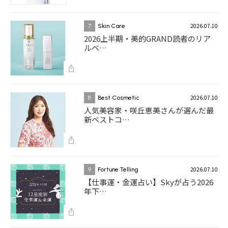
2026.07.10
7
Skin Care
2026上半期・美的GRAND読者のリア
ルベ…
2026.07.10
8
Best Cosmetic
人気美容家・咲丘恵美さんが選んだ最
新ベストコ…
2026.07.10
9
Fortune Telling
【仕事運・金運占い】Skyが占う2026
年下…