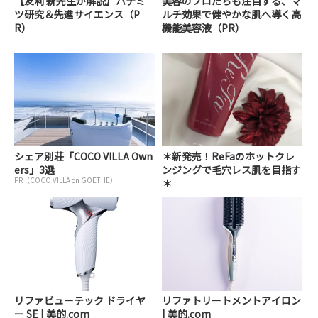
【友利 新先生が解説】ハチミ
美容のプロたちも注目する、マ
ツ研究＆先進サイエンス（P
ルチ効果で健やかな肌へ導く高
R）
機能美容液（PR）
シェア別荘「COCO VILLA Own
＊新発売！ReFaのホットクレ
ers」3選
ンジングで毛穴レス肌を目指す
PR（COCO VILLA on GOETHE）
＊
リファビューテック ドライヤ
リファトリートメントアイロン
ー SE | 美的.com
| 美的.com