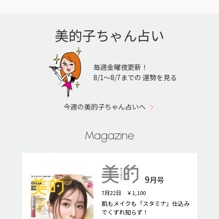
美的子ちゃん占い
毎週金曜夜更新！
8/1〜8/7までの 運勢を見る
今週の美的子ちゃん占いへ
Magazine
9
月号
7月22日 ￥1,100
肌もメイクも「スタミナ」仕込み
でくずれ知らず！