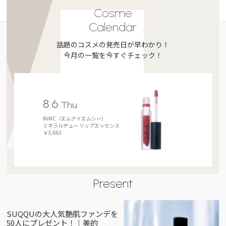
Cosme
Calendar
話題のコスメの発売日が早わかり！
今月の一覧を今すぐチェック！
8.6
Thu
MiMC（エムアイエムシー）
ミネラルデュー リップエッセンス
￥3,663
Present
SUQQUの大人気艶肌ファンデを
50人にプレゼント！｜美的