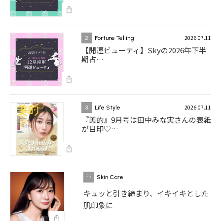
2026.07.11
2
Fortune Telling
【開運ビューティ】Skyの2026年下半
期占…
2026.07.11
3
Life Style
『美的』9月号は田中みな実さんの表紙
が目印♡…
Skin Care
キュッと引き締まり、イキイキとした
肌印象に