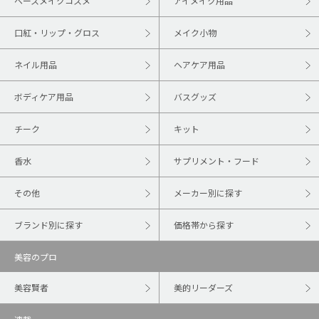
ベースメイクコスメ
アイメイク用品
口紅・リップ・グロス
メイク小物
ネイル用品
ヘアケア用品
ボディケア用品
バスグッズ
チーク
キット
香水
サプリメント・フード
その他
メーカー別に探す
ブランド別に探す
価格帯から探す
美容のプロ
美容賢者
美的リーダーズ