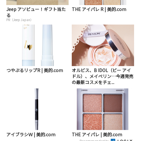
Jeep アソビュー！ギフト当た
THE アイパレ R | 美的.com
る
PR（Jeep Japan）
つやぷるリップR | 美的.com
オルビス、B IDOL（ビー アイ
ドル）、メイベリン…今週発売
の最新コスメをチェ...
アイブラシＷ | 美的.com
THE アイパレ | 美的.com
Recommended by