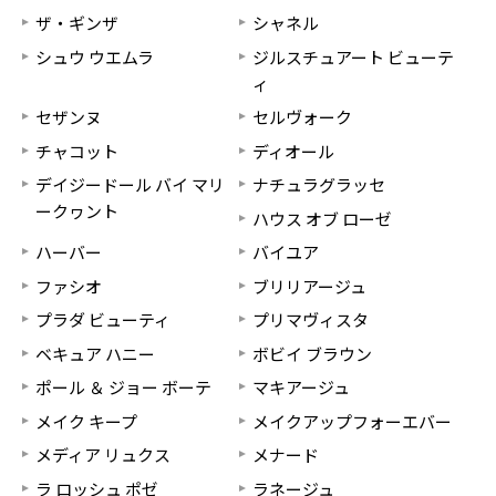
ザ・ギンザ
シャネル
シュウ ウエムラ
ジルスチュアート ビューテ
ィ
セザンヌ
セルヴォーク
チャコット
ディオール
デイジードール バイ マリ
ナチュラグラッセ
ークヮント
ハウス オブ ローゼ
ハーバー
バイユア
ファシオ
ブリリアージュ
プラダ ビューティ
プリマヴィスタ
ベキュア ハニー
ボビイ ブラウン
ポール ＆ ジョー ボーテ
マキアージュ
メイク キープ
メイクアップフォーエバー
メディア リュクス
メナード
ラ ロッシュ ポゼ
ラネージュ