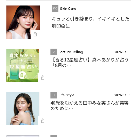
Skin Care
キュッと引き締まり、イキイキとした
肌印象に
2026.07.11
7
Fortune Telling
【香る12星座占い】真木あかりが占う
「8月の…
2026.07.11
8
Life Style
40歳をむかえる田中みな実さんが美容
のために…