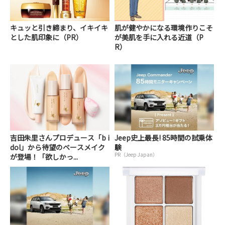
キュッと引き締まり、イキイキ
肌が健やかになる環境作りこそ
とした肌印象に（PR）
が美肌を手に入れる近道（P
R）
吉田朱里さんプロデュース「b i
Jeep史上最長! 85時間の試乗体
dol」から待望のベースメイク
験
PR（Jeep Japan）
が登場！「欲しかっ...