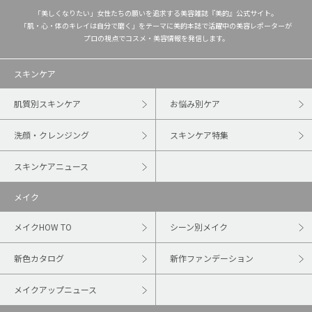
「美しくなりたい」女性たちの願いを追求する美容雑誌『美的』公式サイト。
「肌・心・体のキレイは自分で磨く」をテーマに美的本誌で活躍中の美容レポーターが
プロの視点でコスメ・美容情報を発信します。
スキンケア
肌質別スキンケア
お悩み別ケア
洗顔・クレンジング
スキンケア特集
スキンケアニュース
メイク
メイクHOW TO
シーン別メイク
新色カタログ
新作ファンデーション
メイクアップニュース